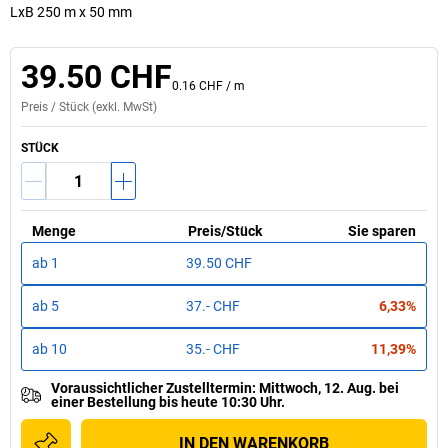
LxB 250 m x 50 mm
39.50 CHF
0.16 CHF
/
m
Preis /
Stück
(exkl. MwSt)
STÜCK
Menge
Preis
/
Stück
Sie sparen
ab
1
39.50 CHF
ab
5
37.- CHF
6,33%
ab
10
35.- CHF
11,39%
Voraussichtlicher Zustelltermin
:
Mittwoch, 12. Aug.
bei
einer
Bestellung bis heute 10:30 Uhr.
IN DEN WARENKORB