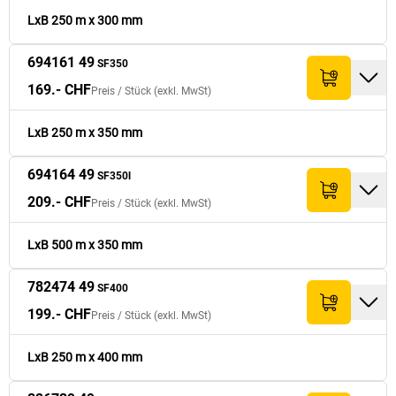
LxB 250 m x 300 mm
249.- CHF
782477 49
500
250
tr
249.- CHF
SF500
694161 49
SF350
299.- CHF
782480 49
600
250
tr
169.- CHF
299.- CHF
SF600
Preis /
Stück
(exkl. MwSt)
LxB 250 m x 350 mm
694164 49
SF350l
209.- CHF
Preis /
Stück
(exkl. MwSt)
LxB 500 m x 350 mm
782474 49
SF400
199.- CHF
Preis /
Stück
(exkl. MwSt)
LxB 250 m x 400 mm