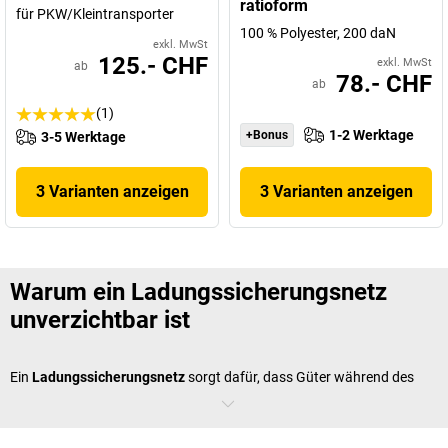
ratioform
für PKW/Kleintransporter
100 % Polyester, 200 daN
exkl. MwSt
125.- CHF
exkl. MwSt
ab
78.- CHF
ab
(1)
1-2 Werktage
+Bonus
3-5 Werktage
3 Varianten anzeigen
3 Varianten anzeigen
Warum ein Ladungssicherungsnetz
unverzichtbar ist
Ein
Ladungssicherungsnetz
sorgt dafür, dass Güter während des
Transports sicher an ihrem Platz bleiben. Das schützt nicht nur die
Ladung selbst, sondern auch andere Verkehrsteilnehmende. Zudem
lassen sich durch den Einsatz von
Sicherungsnetzen
Schäden an