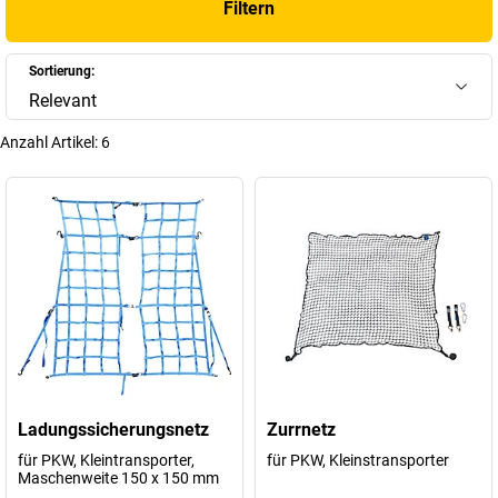
Filtern
Anwendung. Mit dem richtigen
Anhängernetz
optimieren Sie nicht
nur die Sicherheit, sondern erfüllen auch gesetzliche Anforderungen
im Straßenverkehr.
Sortierung:
Relevant
+
Mehr anzeigen
Anzahl Artikel:
6
Ladungssicherungsnetz
Zurrnetz
für PKW, Kleintransporter,
für PKW, Kleinstransporter
Maschenweite 150 x 150 mm