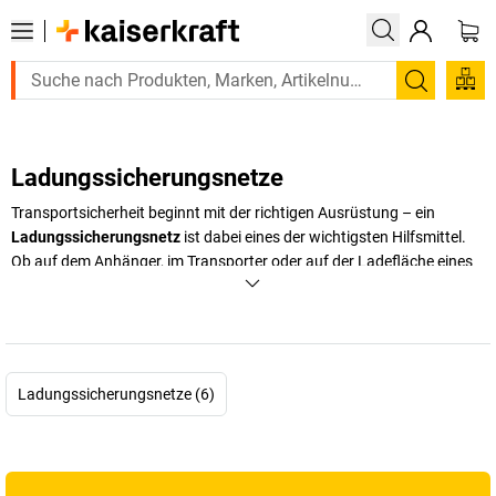
Suchen
Ladungssicherungsnetze
Transportsicherheit beginnt mit der richtigen Ausrüstung – ein
Ladungssicherungsnetz
ist dabei eines der wichtigsten Hilfsmittel.
Ob auf dem Anhänger, im Transporter oder auf der Ladefläche eines
Lkw: Ein Netz zur Ladungssicherung verhindert, dass Gegenstände
verrutschen, umkippen oder sogar herausfallen. Besonders bei
ungesicherten Kleinteilen oder unregelmäßig geformten Gütern sorgt
ein robustes
Zurrnetz
für einen festen Halt. Die Auswahl reicht dabei
von feinmaschigen Netzen für leichte Pakete bis hin zu verstärkten
Ladungssicherungsnetze (6)
Varianten für schwere Lasten. Auch spezielle
Sicherungsnetze für
Anhänger
oder Paletten bieten zuverlässigen Schutz. Im Onlineshop
von
kaiserkraft
finden Sie eine große Auswahl an Netzen in
verschiedenen Größen und Ausführungen – passend für nahezu jede