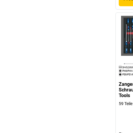
Zange
Schra
Tools
59 Teile