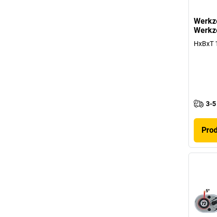
Werkze
Werkz
HxBxT 
3-5
Pro