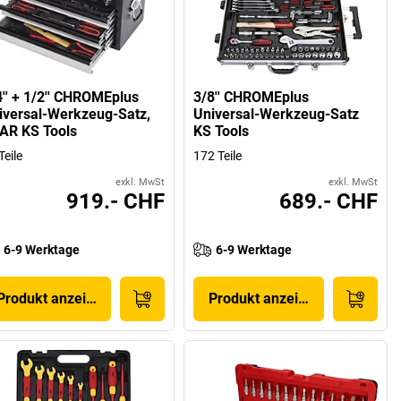
4'' + 1/2'' CHROMEplus
3/8'' CHROMEplus
iversal-Werkzeug-Satz,
Universal-Werkzeug-Satz
AR KS Tools
KS Tools
Teile
172 Teile
exkl. MwSt
exkl. MwSt
919.- CHF
689.- CHF
6-9 Werktage
6-9 Werktage
Produkt anzeigen
Produkt anzeigen