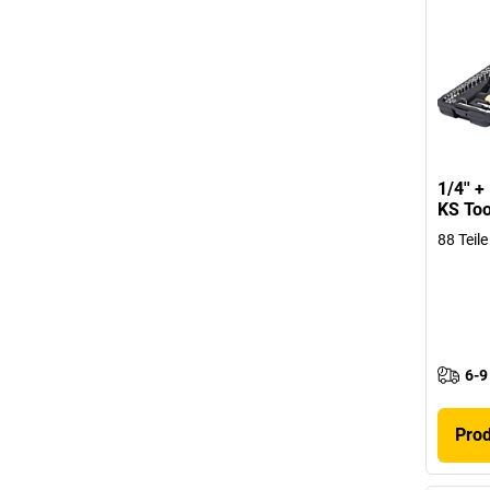
1/4'' 
KS Too
88 Teile
6-9
Pro