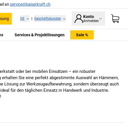
ail an
service@kaiserkraft.ch
Konto
ssung
DE
|
Geschäftskunden
Anmelden
es
Services & Projektlösungen
Sale %
Werkstatt oder bei mobilen Einsätzen – ein robuster
g
erhalten Sie eine perfekt abgestimmte Auswahl an Hämmern,
sche Lösung zur Werkzeugaufbewahrung, sondern überzeugt auch
ideal für den täglichen Einsatz in Handwerk und Industrie.
!