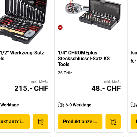
+ 1/2'' Werkzeug-Satz
1/4'' CHROMEplus
Is
ls
Steckschlüssel-Satz KS
für
Tools
26 Teile
exkl. MwSt
exkl. MwSt
215.- CHF
48.- CHF
 Werktage
6-9 Werktage
dukt anzeigen
Produkt anzeigen