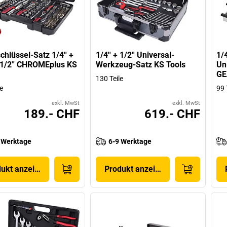
chlüssel-Satz 1/4'' +
1/4'' + 1/2'' Universal-
1/
+ 1/2'' CHROMEplus KS
Werkzeug-Satz KS Tools
Un
GE
130 Teile
e
99 
exkl. MwSt
exkl. MwSt
189.- CHF
619.- CHF
 Werktage
6-9 Werktage
dukt anzeigen
Produkt anzeigen