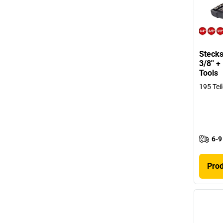
Stecks
3/8'' 
Tools
195 Teil
6-9
Pro