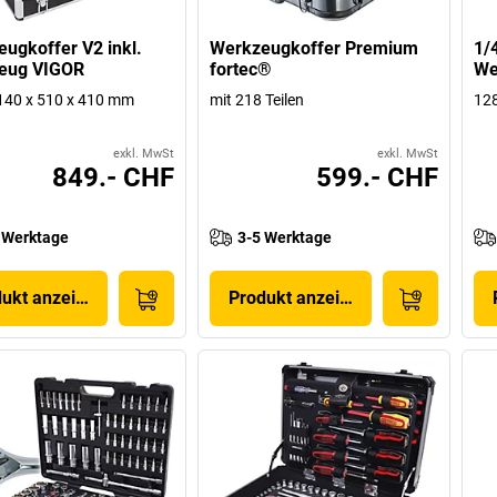
ugkoffer V2 inkl.
Werkzeugkoffer Premium
1/4
eug VIGOR
fortec®
We
140 x 510 x 410 mm
mit 218 Teilen
128
exkl. MwSt
exkl. MwSt
849.- CHF
599.- CHF
 Werktage
3-5 Werktage
dukt anzeigen
Produkt anzeigen