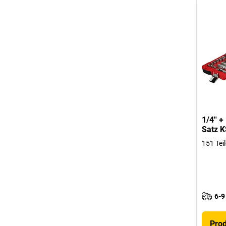
1/4'' +
Satz K
151 Teil
6-9
Pro