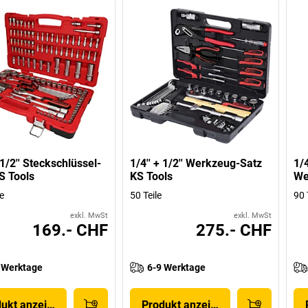
 1/2'' Steckschlüssel-
1/4'' + 1/2'' Werkzeug-Satz
1/
S Tools
KS Tools
We
e
50 Teile
90 
exkl. MwSt
exkl. MwSt
169.- CHF
275.- CHF
 Werktage
6-9 Werktage
dukt anzeigen
Produkt anzeigen