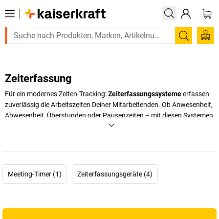
Suchen
Zeiterfassung
Für ein modernes Zeiten-Tracking:
Zeiterfassungssysteme
erfassen
zuverlässig die Arbeitszeiten Deiner Mitarbeitenden. Ob Anwesenheit,
Abwesenheit, Überstunden oder Pausenzeiten – mit diesen Systemen
behältst Du stets den Überblick. Bei
kaiserkraft
findest Du eine große
Auswahl an Lösungen, die speziell für die Anforderungen in Industrie,
Werkstatt, Büro und weiteren betrieblichen Bereichen entwickelt
wurden. Die eingesetzten
Zeiterfassungssysteme
entsprechen
selbstverständlich der DSGVO und bieten damit nicht nur Sicherheit,
Meeting-Timer (1)
Zeiterfassungsgeräte (4)
sondern auch Rechtssicherheit. Vom klassischen Stempelgerät bis
hin zu innovativen Systemen mit Gesichtserkennung ist für jede
Unternehmensgröße und jeden Bedarf etwas dabei. Du steigerst mit
digitalen
Lösungen nicht nur die Transparenz im Unternehmen,