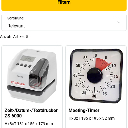
Filtern
sondern auch die Effizienz und Produktivität Deiner Belegschaft.
+
Mehr anzeigen
Sortierung:
Relevant
Anzahl Artikel:
5
Zeit-/Datum-/Textdrucker
Meeting-Timer
ZS 6000
HxBxT 195 x 195 x 32 mm
HxBxT 181 x 156 x 179 mm