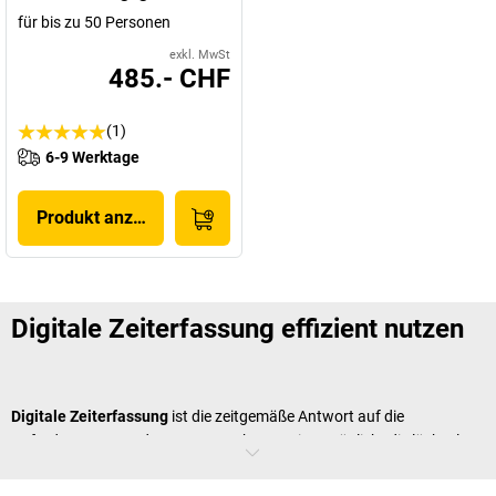
für bis zu 50 Personen
exkl. MwSt
485.- CHF
(1)
6-9 Werktage
Produkt anzeigen
Digitale Zeiterfassung effizient nutzen
Digitale Zeiterfassung
ist die zeitgemäße Antwort auf die
Anforderungen moderner Unternehmen. Sie ermöglicht die lückenlose
Erfassung von Arbeitszeiten, Pausen und Projektstunden – einfach,
schnell und präzise. Besonders in großen Betrieben oder