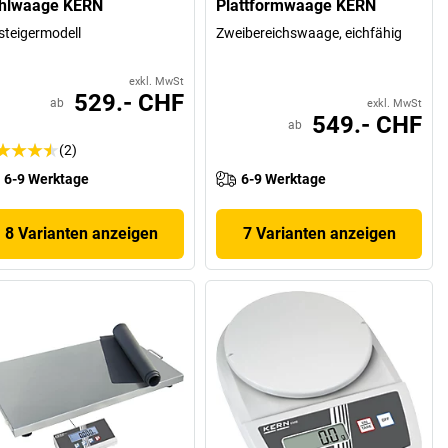
hlwaage KERN
Plattformwaage KERN
steigermodell
Zweibereichswaage, eichfähig
exkl. MwSt
529.- CHF
ab
exkl. MwSt
549.- CHF
ab
(2)
6-9 Werktage
6-9 Werktage
8 Varianten anzeigen
7 Varianten anzeigen