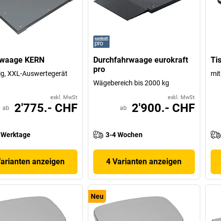
waage KERN
Durchfahrwaage eurokraft
Ti
pro
ig, XXL-Auswertegerät
mit
Wägebereich bis 2000 kg
exkl. MwSt
exkl. MwSt
2'775.- CHF
2'900.- CHF
ab
ab
 Werktage
3-4 Wochen
Varianten anzeigen
4 Varianten anzeigen
Neu