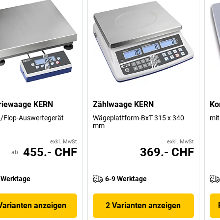
triewaage KERN
Zählwaage KERN
Ko
p-/Flop-Auswertegerät
Wägeplattform-BxT 315 x 340
mit
mm
exkl. MwSt
exkl. MwSt
455.- CHF
369.- CHF
ab
 Werktage
6-9 Werktage
Varianten anzeigen
2 Varianten anzeigen