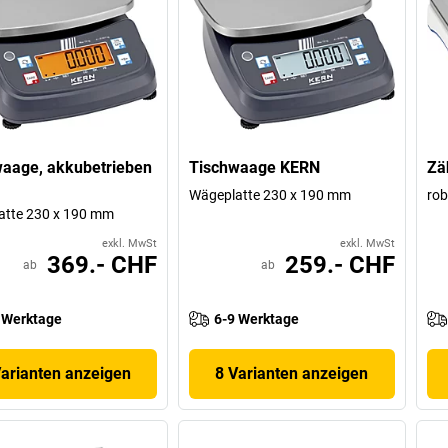
aage, akkubetrieben
Tischwaage KERN
Zä
Wägeplatte 230 x 190 mm
rob
atte 230 x 190 mm
exkl. MwSt
exkl. MwSt
369.- CHF
259.- CHF
ab
ab
 Werktage
6-9 Werktage
Varianten anzeigen
8 Varianten anzeigen