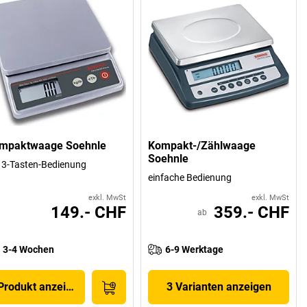
mpaktwaage Soehnle
Kompakt-/Zählwaage
Soehnle
 3-Tasten-Bedienung
einfache Bedienung
exkl. MwSt
exkl. MwSt
149.- CHF
359.- CHF
ab
3-4 Wochen
6-9 Werktage
Produkt anzeigen
3 Varianten anzeigen