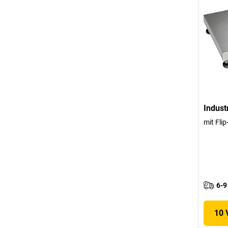
Indus
mit Fli
6-9
10 