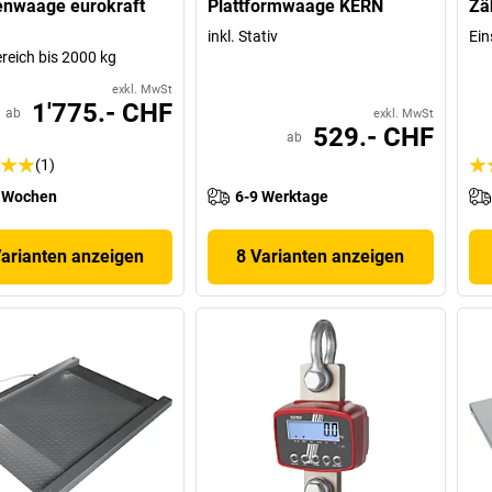
enwaage eurokraft
Plattformwaage KERN
Zä
inkl. Stativ
Ein
eich bis 2000 kg
exkl. MwSt
1'775.- CHF
ab
exkl. MwSt
529.- CHF
ab
(1)
 Wochen
6-9 Werktage
Varianten anzeigen
8 Varianten anzeigen