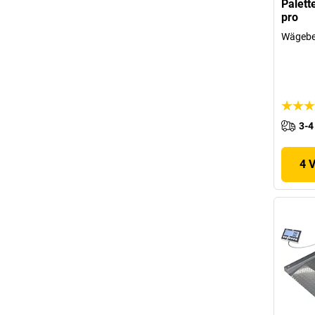
Palett
pro
Wägeber
3-4
4 