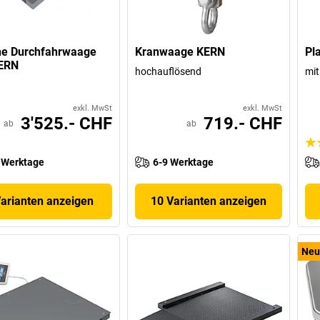
ne Durchfahrwaage
Kranwaage KERN
Pl
ERN
hochauflösend
mit
exkl. MwSt
exkl. MwSt
3'525.- CHF
719.- CHF
ab
ab
 Werktage
6-9 Werktage
Varianten anzeigen
10 Varianten anzeigen
Neu