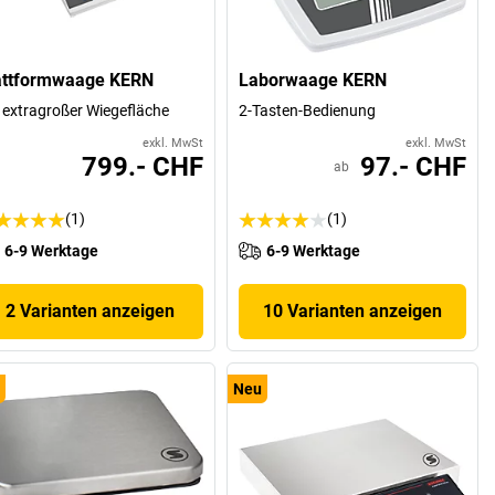
attformwaage KERN
Laborwaage KERN
 extragroßer Wiegefläche
2-Tasten-Bedienung
exkl. MwSt
exkl. MwSt
799.- CHF
97.- CHF
ab
(1)
(1)
6-9 Werktage
6-9 Werktage
2 Varianten anzeigen
10 Varianten anzeigen
Neu