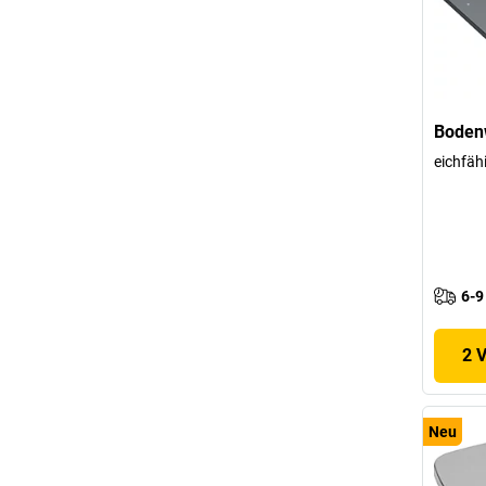
Boden
eichfäh
6-9
2 
Neu