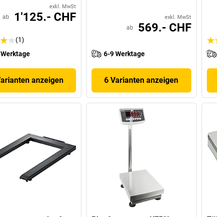
exkl. MwSt
1'125.- CHF
ab
exkl. MwSt
569.- CHF
ab
(1)
 Werktage
6-9 Werktage
Varianten anzeigen
6 Varianten anzeigen