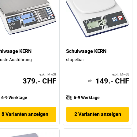
hlwaage KERN
Schulwaage KERN
uste Ausführung
stapelbar
exkl. MwSt
exkl. MwSt
379.- CHF
149.- CHF
ab
6-9 Werktage
6-9 Werktage
8 Varianten anzeigen
2 Varianten anzeigen