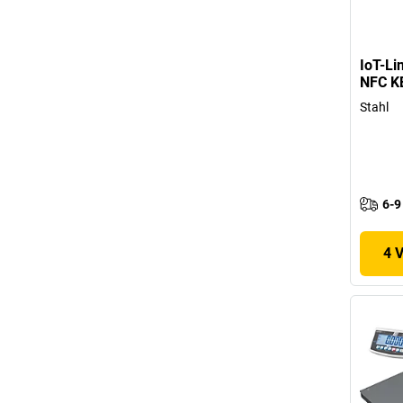
IoT-Li
NFC K
Stahl
6-9
4 