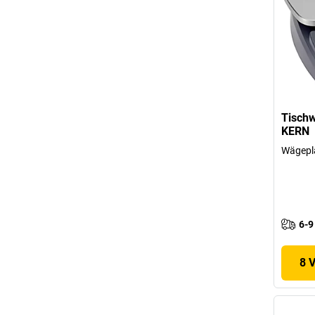
Tischw
KERN
Wägepl
6-9
8 