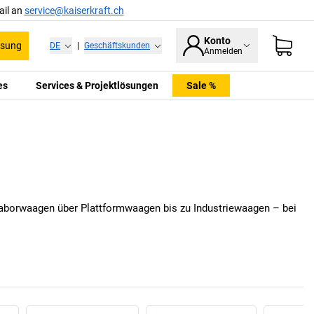
ail an
service@kaiserkraft.ch
Konto
ssung
DE
|
Geschäftskunden
Anmelden
es
Services & Projektlösungen
Sale %
Laborwaagen über Plattformwaagen bis zu Industriewaagen – bei