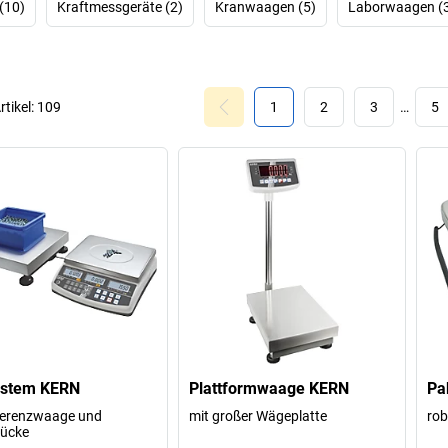
(10)
Kraftmessgeräte (2)
Kranwaagen (5)
Laborwaagen (
rtikel:
109
1
2
3
…
5
ystem KERN
Plattformwaage KERN
Pa
ferenzwaage und
mit großer Wägeplatte
rob
ücke