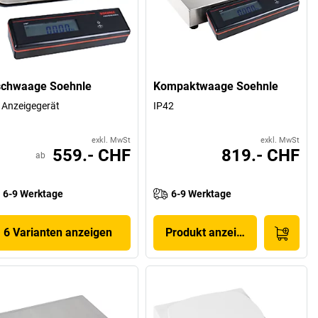
schwaage Soehnle
Kompaktwaage Soehnle
 Anzeigegerät
IP42
exkl. MwSt
exkl. MwSt
559.- CHF
819.- CHF
ab
6-9 Werktage
6-9 Werktage
6 Varianten anzeigen
Produkt anzeigen