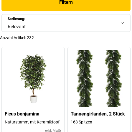
Filtern
bis hin zu kleinen Deko-Pflanzen – wir bieten für jeden Bedarf die
passende Lösung. Entdecken Sie die Vorteile von Kunstpflanzen und
schaffen Sie eine inspirierende Arbeitsumgebung, die begeistert!
Sortierung:
Relevant
+
Mehr anzeigen
Anzahl Artikel:
232
Ficus benjamina
Tannengirlanden, 2 Stück
Naturstamm, mit Keramiktopf
168 Spitzen
exkl. MwSt