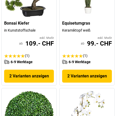
Bonsai Kiefer
Equisetumgras
in Kunststoffschale
Keramiktopf weiß
exkl. MwSt
exkl. MwSt
109.- CHF
99.- CHF
ab
ab
(1)
(1)
6-9 Werktage
6-9 Werktage
2 Varianten anzeigen
2 Varianten anzeigen