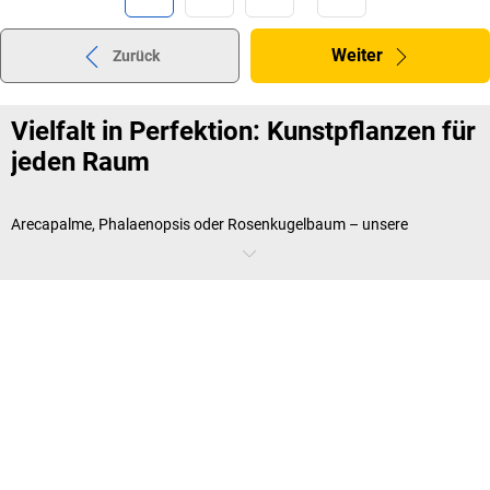
Weiter
Zurück
Vielfalt in Perfektion: Kunstpflanzen für
jeden Raum
Arecapalme, Phalaenopsis oder Rosenkugelbaum – unsere
Kunstpflanzen
sind so vielfältig wie die Natur selbst. Sie bringen nicht
nur Farbe und Leben in Ihre Arbeitsräume, sondern verleihen auch
eine professionelle und gepflegte Ausstrahlung. Kunstpflanzen sind
besonders geeignet für Empfangsbereiche, Wartezimmer oder
Großraumbüros. Ihre langlebige Qualität sorgt dafür, dass sie auch
nach Jahren noch wie neu aussehen. Ob als dekoratives Element in
Sitzbereichen oder als stilvolle Abgrenzung in Großraumbüros –
unsere Kunstpflanzen schaffen eine angenehme Atmosphäre und
fördern die Kreativität. Be uns finden Sie auch die passenden
Pflanzenkübel
für Ihre Kunstpflanze.