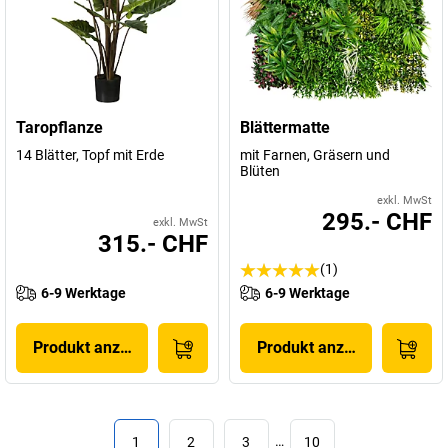
Taropflanze
Blättermatte
14 Blätter, Topf mit Erde
mit Farnen, Gräsern und
Blüten
exkl. MwSt
295.- CHF
exkl. MwSt
315.- CHF
(1)
6-9 Werktage
6-9 Werktage
Produkt anzeigen
Produkt anzeigen
1
2
3
…
10