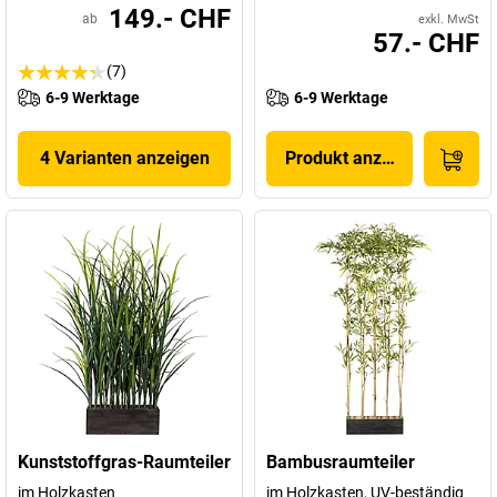
149.- CHF
ab
exkl. MwSt
57.- CHF
(7)
6-9 Werktage
6-9 Werktage
4 Varianten anzeigen
Produkt anzeigen
Kunststoffgras-Raumteiler
Bambusraumteiler
im Holzkasten
im Holzkasten, UV-beständig