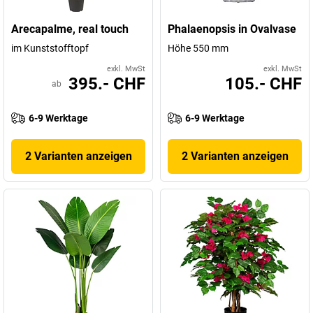
Arecapalme, real touch
Phalaenopsis in Ovalvase
im Kunststofftopf
Höhe 550 mm
exkl. MwSt
exkl. MwSt
395.- CHF
105.- CHF
ab
6-9 Werktage
6-9 Werktage
2 Varianten anzeigen
2 Varianten anzeigen