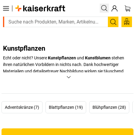
Suchen
Kunstpflanzen
Echt oder nicht? Unsere
Kunstpflanzen
und
Kunstblumen
stehen
ihren natürlichen Vorbildern in nichts nach. Dank hochwertiger
Materialien und detailgetreuer Nachbildung wirken sie täuschend
echt. Sie sind nicht nur eine pflegeleichte Alternative, sondern auch
ein optischer Gewinn für jedes Büro, jede Werkstatt oder
Industrieumgebung. Kunstpflanzen verbessern das Raumklima,
schaffen eine angenehme Atmosphäre und fördern das
Wohlbefinden der Mitarbeiter. Besonders in Arbeitsbereichen mit
Adventskränze (7)
Blattpflanzen (19)
Blühpflanzen (28)
wenig Tageslicht sind sie ideal, da sie ohne Pflegeaufwand immer
frisch aussehen. Bei
kaiserkraft
finden Sie eine große Auswahl an
Kunstpflanzen, die perfekt auf die Anforderungen moderner
Arbeitsumgebungen abgestimmt sind. Von eleganten Kunstbäumen