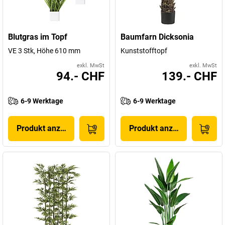
Blutgras im Topf
Baumfarn Dicksonia
VE 3 Stk, Höhe 610 mm
Kunststofftopf
exkl. MwSt
exkl. MwSt
94.- CHF
139.- CHF
6-9 Werktage
6-9 Werktage
Produkt anzeigen
Produkt anzeigen