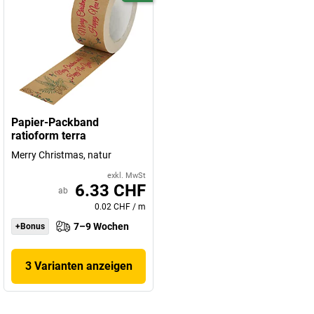
Papier-Packband
ratioform terra
Merry Christmas, natur
exkl. MwSt
6.33 CHF
ab
0.02 CHF
/
m
7–9 Wochen
+Bonus
3 Varianten anzeigen