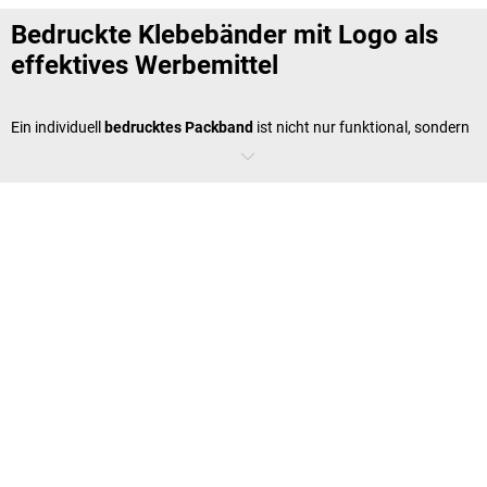
Bedruckte Klebebänder mit Logo als
effektives Werbemittel
Ein individuell
bedrucktes Packband
ist nicht nur funktional, sondern
auch ein unschlagbares Werbemittel. Es verschließt Kartons und
Schachteln sicher und zieht zugleich die Aufmerksamkeit auf Ihre
Marke. Schon von außen hinterlässt das mit Ihrem Logo bedruckte
Packband einen professionellen Eindruck. Durch die Personalisierung
schaffen Sie eine wertvolle Markenbindung und erhöhen die
Sichtbarkeit Ihrer Marke.
Paketband mit Logo –
unverwechselbare
Verpackungslösungen
Ein
Paketband mit Logo
sorgt dafür, dass Ihre Sendungen direkt als