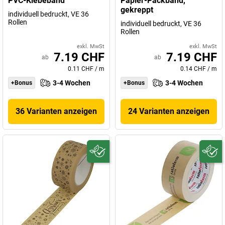
PVC-Klebeband
Papier-Packband,
gekreppt
individuell bedruckt, VE 36
Rollen
individuell bedruckt, VE 36
Rollen
exkl. MwSt
exkl. MwSt
7.19 CHF
7.19 CHF
ab
ab
0.11 CHF
/
m
0.14 CHF
/
m
3-4 Wochen
3-4 Wochen
+Bonus
+Bonus
36 Varianten anzeigen
24 Varianten anzeigen