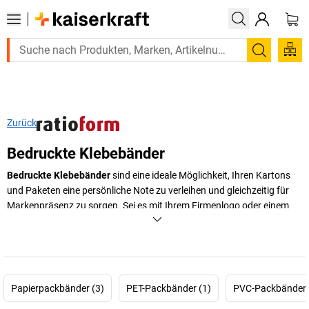
Suchen
Zurück
Bedruckte Klebebänder
Bedruckte Klebebänder
sind eine ideale Möglichkeit, Ihren Kartons
und Paketen eine persönliche Note zu verleihen und gleichzeitig für
Markenpräsenz zu sorgen. Sei es mit Ihrem Firmenlogo oder einem
anderen Wunschmotiv, machen Sie Ihre Verpackungen
unverwechselbar mit individuell bedrucktem Klebeband. So erzielen
Sie eine starke Werbewirkung während des Transports, der
Auslieferung und auch bei der Lagerung und hinterlassen bei Ihren
Kunden einen bleibenden Eindruck.
Papierpackbänder (3)
PET-Packbänder (1)
PVC-Packbänder 
+
Mehr anzeigen