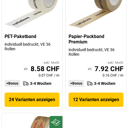
PET-Paketband
Papier-Packband
Premium
individuell bedruckt, VE 36
Rollen
individuell bedruckt, VE 36
Rollen
exkl. MwSt
exkl. MwSt
8.58 CHF
7.92 CHF
ab
ab
0.07 CHF
/
m
0.16 CHF
/
m
3-4 Wochen
3-4 Wochen
+Bonus
+Bonus
24 Varianten anzeigen
12 Varianten anzeigen