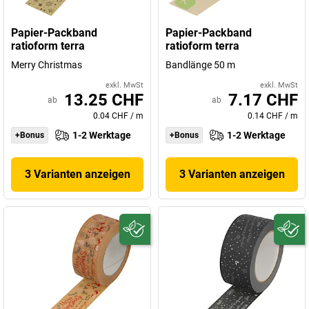
Papier-Packband
Papier-Packband
ratioform terra
ratioform terra
Merry Christmas
Bandlänge 50 m
exkl. MwSt
exkl. MwSt
13.25 CHF
7.17 CHF
ab
ab
0.04 CHF
/
m
0.14 CHF
/
m
1-2 Werktage
1-2 Werktage
+Bonus
+Bonus
3 Varianten anzeigen
3 Varianten anzeigen