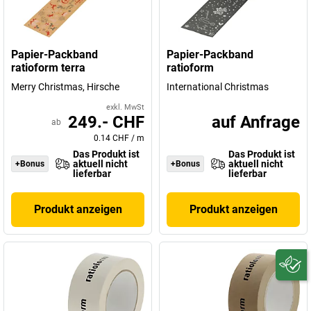
Papier-Packband
Papier-Packband
ratioform terra
ratioform
Merry Christmas, Hirsche
International Christmas
exkl. MwSt
249.- CHF
auf Anfrage
ab
0.14 CHF
/
m
Das Produkt ist
Das Produkt ist
aktuell nicht
aktuell nicht
+Bonus
+Bonus
lieferbar
lieferbar
Produkt anzeigen
Produkt anzeigen