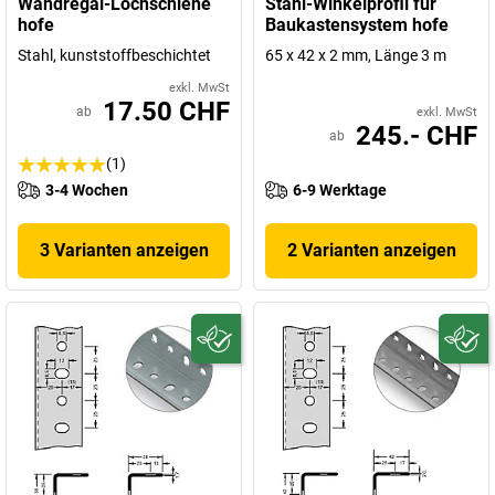
Wandregal-Lochschiene
Stahl-Winkelprofil für
hofe
Baukastensystem hofe
Stahl, kunststoffbeschichtet
65 x 42 x 2 mm, Länge 3 m
exkl. MwSt
17.50 CHF
ab
exkl. MwSt
245.- CHF
ab
(1)
3-4 Wochen
6-9 Werktage
3 Varianten anzeigen
2 Varianten anzeigen