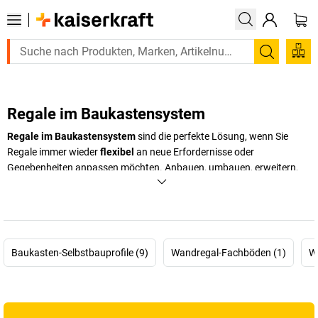
Suchen
Regale im Baukastensystem
Regale im Baukastensystem
sind die perfekte Lösung, wenn Sie
Regale immer wieder
flexibel
an neue Erfordernisse oder
Gegebenheiten anpassen möchten. Anbauen, umbauen, erweitern,
Fachlast erhöhen, Schutz verbessern: mit unseren Regalen im
Baukastensystem in verschiedenen Ausführungen bauen Sie sich Ihr
perfektes Regal einfach selbst.
+
Mehr anzeigen
Baukasten-Selbstbauprofile (9)
Wandregal-Fachböden (1)
W