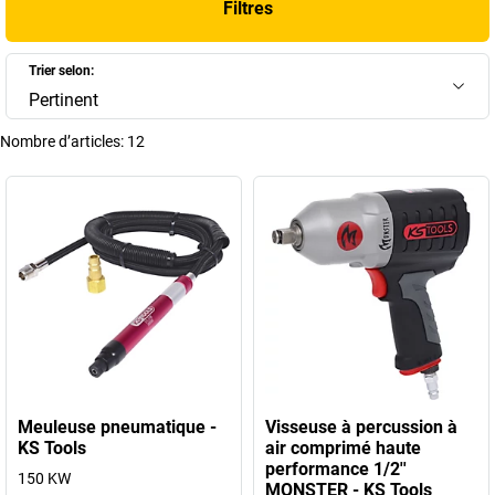
Filtres
pneumatiques
adaptés aux exigences professionnelles.
+
Afficher plus
Trier selon:
Pertinent
Nombre d’articles:
12
Meuleuse pneumatique -
Visseuse à percussion à
KS Tools
air comprimé haute
performance 1/2''
150 KW
MONSTER - KS Tools