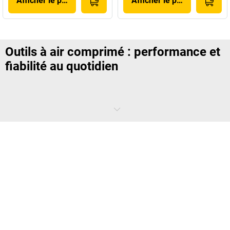
Afficher le produit
Afficher le produit
Outils à air comprimé : performance et
fiabilité au quotidien
Les
outils pneumatiques
offrent une solution performante pour les
travaux intensifs. Grâce à leur alimentation en air comprimé, ils
garantissent une puissance stable et continue.
Une
perceuse pneumatique
permet de percer avec précision, tandis
qu’une
meuleuse pneumatique
est idéale pour les travaux de finition
ou de découpe. La
visseuse à air comprimé
assure quant à elle un
serrage rapide et efficace, même sur des applications répétitives.
Pourquoi choisir des outils pneumatiques ?