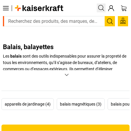
Recherc
Balais, balayettes
Les
balais
sont des outils indispensables pour assurer la propreté de
tous les environnements, qu’il s’agisse de bureaux, d’ateliers, de
commerces ou d’espaces extérieurs. Ils permettent d’éliminer
efficacement la poussière, les miettes, les éclats de verre ou encore les
feuilles mortes, sans avoir besoin de recourir systématiquement à un
équipement électrique. Selon vos besoins, vous pouvez opter pour
une
balayette
compacte pour les petits nettoyages rapides, un
balai
extérieur
robuste pour les grandes surfaces ou même un
balai
appareils de jardinage (4)
balais magnétiques (3)
balais pour
magnétique
capable d’attirer clous, vis et copeaux métalliques.
Complémentaires, ces outils de nettoyage existent dans de
nombreuses versions et matériaux, allant des fibres naturelles
comme la paille de riz aux poils synthétiques résistants aux