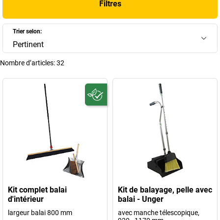
Filtres
intempéries. Pratiques, ergonomiques et efficaces, ils s’adaptent à
toutes les surfaces et à toutes les situations. Chez nous, vous
trouverez une gamme complète, du simple balai de sol au
râteau
pour
Trier selon:
ramasser feuilles et débris en extérieur.
Pertinent
+
Afficher plus
Nombre d’articles:
32
Kit complet balai
Kit de balayage, pelle avec
d'intérieur
balai - Unger
largeur balai 800 mm
avec manche télescopique,