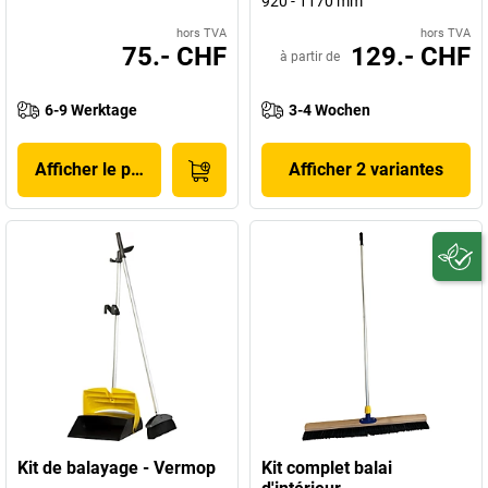
920 - 1170 mm
hors TVA
hors TVA
75.- CHF
129.- CHF
à partir de
6-9 Werktage
3-4 Wochen
Afficher le produit
Afficher 2 variantes
Kit de balayage - Vermop
Kit complet balai