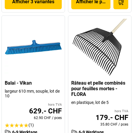
Afficher 3 variantes
Afficher le produit
Balai - Vikan
Râteau et pelle combinés
pour feuilles mortes -
largeur 610 mm, souple, lot de
FLORA
10
en plastique, lot de 5
hors TVA
629.- CHF
hors TVA
179.- CHF
62.90 CHF
/
pces
35.80 CHF
/
pces
(1)
6-9 Werktage
6-9 Werktage