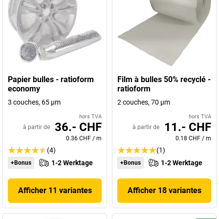
Papier bulles - ratioform
Film à bulles 50% recyclé -
economy
ratioform
3 couches, 65 µm
2 couches, 70 µm
hors TVA
hors TVA
36.- CHF
11.- CHF
à partir de
à partir de
0.36 CHF
/
m
0.18 CHF
/
m
(4)
(1)
1-2 Werktage
1-2 Werktage
+Bonus
+Bonus
Afficher 11 variantes
Afficher 18 variantes