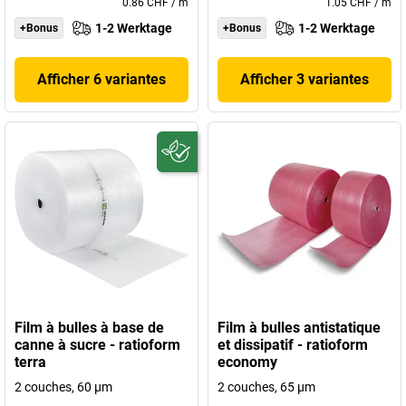
0.86 CHF
/
m
1.05 CHF
/
m
1-2 Werktage
1-2 Werktage
+Bonus
+Bonus
Afficher 6 variantes
Afficher 3 variantes
Film à bulles à base de
Film à bulles antistatique
canne à sucre - ratioform
et dissipatif - ratioform
terra
economy
2 couches, 60 µm
2 couches, 65 µm