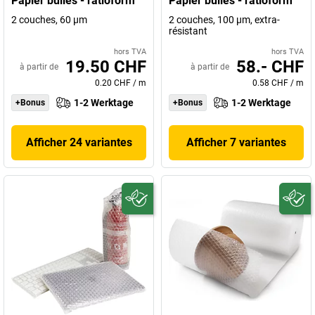
Papier bulles - ratioform
Papier bulles - ratioform
2 couches, 60 µm
2 couches, 100 µm, extra-
résistant
hors TVA
hors TVA
19.50 CHF
58.- CHF
à partir de
à partir de
0.20 CHF
/
m
0.58 CHF
/
m
1-2 Werktage
1-2 Werktage
+Bonus
+Bonus
Afficher 24 variantes
Afficher 7 variantes