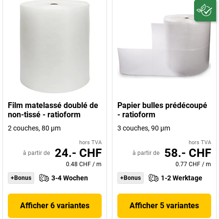
Film matelassé doublé de
Papier bulles prédécoupé
non-tissé - ratioform
- ratioform
2 couches, 80 µm
3 couches, 90 µm
hors TVA
hors TVA
24.- CHF
58.- CHF
à partir de
à partir de
0.48 CHF
/
m
0.77 CHF
/
m
3-4 Wochen
1-2 Werktage
+Bonus
+Bonus
Afficher 6 variantes
Afficher 5 variantes