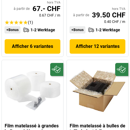
hors TVA
67.- CHF
à partir de
hors TVA
39.50 CHF
à partir de
0.67 CHF
/
m
0.40 CHF
/
m
(1)
1-2 Werktage
1-2 Werktage
+Bonus
+Bonus
Afficher 6 variantes
Afficher 12 variantes
Film matelassé à grandes
Film matelassé à bulles de