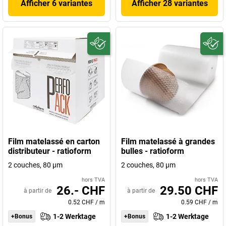
Afficher 6 variantes
Afficher 28 variantes
Film matelassé en carton
Film matelassé à grandes
distributeur - ratioform
bulles - ratioform
2 couches, 80 µm
2 couches, 80 µm
hors TVA
hors TVA
26.- CHF
29.50 CHF
à partir de
à partir de
0.52 CHF
/
m
0.59 CHF
/
m
1-2 Werktage
1-2 Werktage
+Bonus
+Bonus