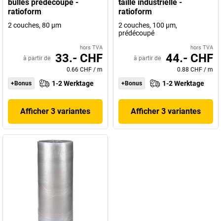
bulles prédécoupé -
taille industrielle -
ratioform
ratioform
2 couches, 80 µm
2 couches, 100 µm,
prédécoupé
hors TVA
hors TVA
33.- CHF
44.- CHF
à partir de
à partir de
0.66 CHF
/
m
0.88 CHF
/
m
1-2 Werktage
1-2 Werktage
+Bonus
+Bonus
Afficher 3 variantes
Afficher 3 variantes