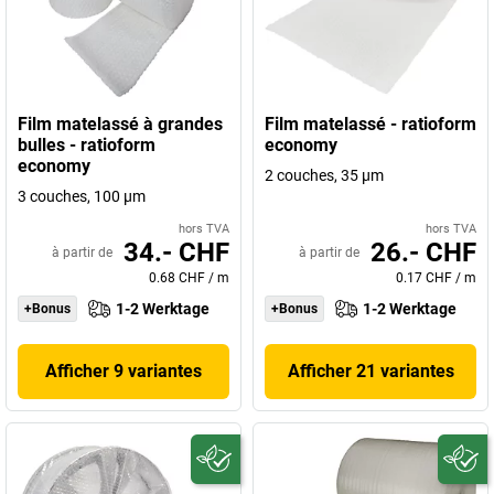
Film matelassé à grandes
Film matelassé - ratioform
bulles - ratioform
economy
economy
2 couches, 35 µm
3 couches, 100 µm
hors TVA
hors TVA
34.- CHF
26.- CHF
à partir de
à partir de
0.68 CHF
/
m
0.17 CHF
/
m
1-2 Werktage
1-2 Werktage
+Bonus
+Bonus
Afficher 9 variantes
Afficher 21 variantes