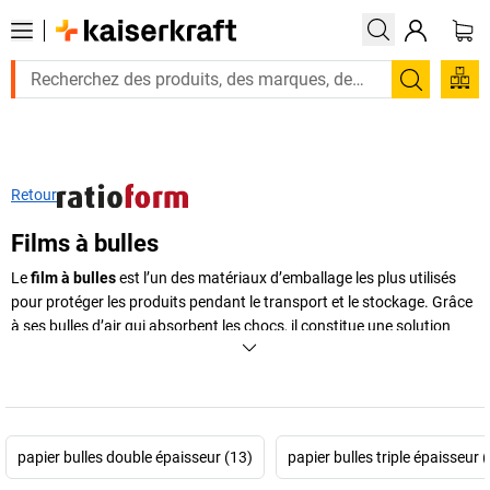
Recherc
Retour
Films à bulles
Le
film à bulles
est l’un des matériaux d’emballage les plus utilisés
pour protéger les produits pendant le transport et le stockage. Grâce
à ses bulles d’air qui absorbent les chocs, il constitue une solution
efficace pour sécuriser les objets fragiles et éviter les dommages lors
de la manutention ou de l’expédition. Souple, léger et facile à
découper, le
papier bulle
s’adapte à de nombreuses situations :
emballage de marchandises, protection de surfaces ou remplissage
d’espaces vides dans les colis. Disponible en
rouleau de papier bulle
,
papier bulles double épaisseur (13)
papier bulles triple épaisseur 
en
versions antistatiques ou même autocollantes
, il répond aux