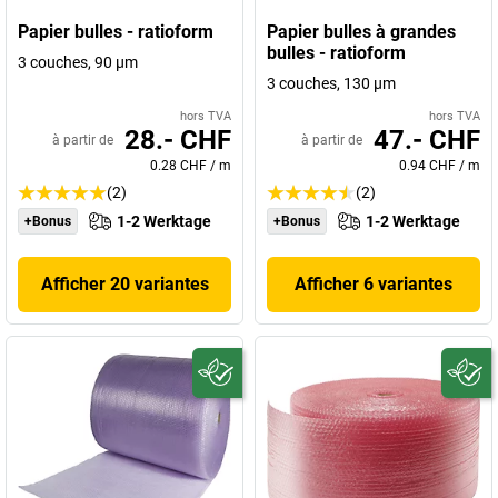
Papier bulles - ratioform
Papier bulles à grandes
bulles - ratioform
3 couches, 90 µm
3 couches, 130 µm
hors TVA
hors TVA
28.- CHF
47.- CHF
à partir de
à partir de
0.28 CHF
/
m
0.94 CHF
/
m
(2)
(2)
1-2 Werktage
1-2 Werktage
+Bonus
+Bonus
Afficher 20 variantes
Afficher 6 variantes