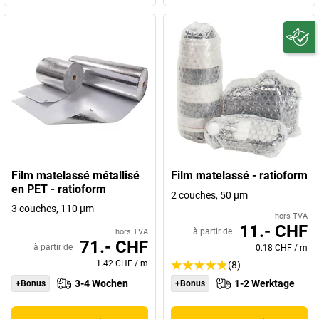
Film matelassé métallisé
Film matelassé - ratioform
en PET - ratioform
2 couches, 50 µm
3 couches, 110 µm
hors TVA
11.- CHF
à partir de
hors TVA
71.- CHF
à partir de
0.18 CHF
/
m
1.42 CHF
/
m
(8)
3-4 Wochen
1-2 Werktage
+Bonus
+Bonus