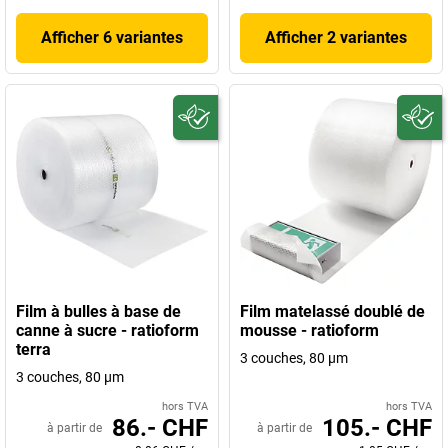
Afficher 6 variantes
Afficher 2 variantes
Film à bulles à base de
Film matelassé doublé de
canne à sucre - ratioform
mousse - ratioform
terra
3 couches, 80 µm
3 couches, 80 µm
hors TVA
hors TVA
86.- CHF
105.- CHF
à partir de
à partir de