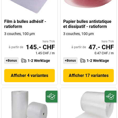
Film à bulles adhésif -
Papier bulles antistatique
ratioform
et dissipatif - ratioform
3 couches, 100 µm
3 couches, 100 µm
hors TVA
hors TVA
145.- CHF
47.- CHF
à partir de
à partir de
1.45 CHF
/
m
0.47 CHF
/
m
1-2 Werktage
1-2 Werktage
+Bonus
+Bonus
Afficher 4 variantes
Afficher 17 variantes