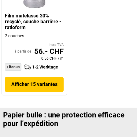
Film matelassé 30%
recyclé, couche barrière -
ratioform
2 couches
hors TVA
56.- CHF
à partir de
0.56 CHF
/
m
1-2 Werktage
+Bonus
Afficher 15 variantes
Papier bulle : une protection efficace
pour l’expédition