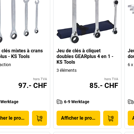
 clés mixtes à crans
Jeu de clés à cliquet
Je
us - KS Tools
doubles GEARplus 4 en 1 -
do
KS Tools
action
6 x
3 éléments
hors TVA
hors TVA
97.- CHF
85.- CHF
 Werktage
6-9 Werktage
cher le produit
Afficher le produit