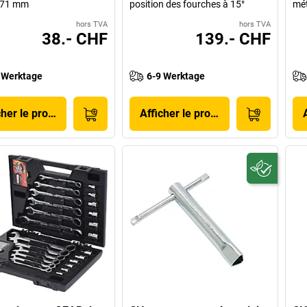
 71 mm
position des fourches à 15°
mét
hors TVA
hors TVA
38.- CHF
139.- CHF
 Werktage
6-9 Werktage
cher le produit
Afficher le produit