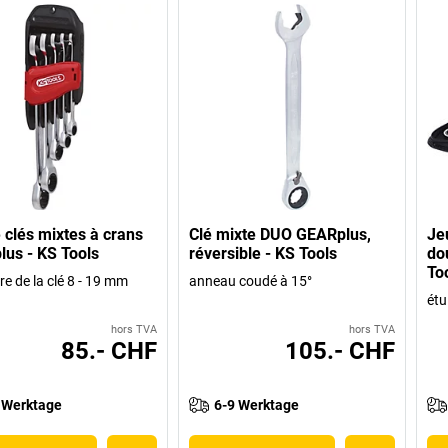
 clés mixtes à crans
Clé mixte DUO GEARplus,
Jeu
us - KS Tools
réversible - KS Tools
do
To
re de la clé 8 - 19 mm
anneau coudé à 15°
étu
hors TVA
hors TVA
85.- CHF
105.- CHF
 Werktage
6-9 Werktage