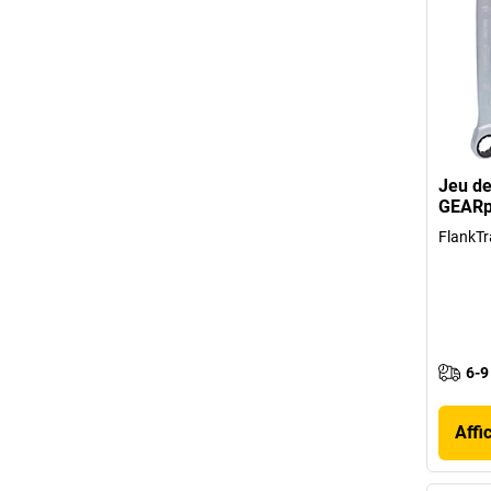
Jeu de
GEARpl
FlankTr
6-9
Affi