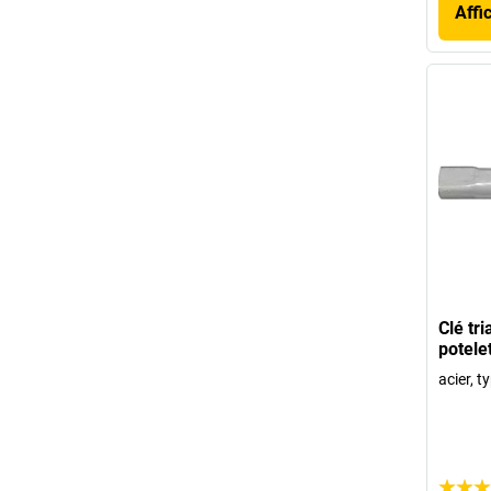
Affi
Clé tr
potele
acier, t