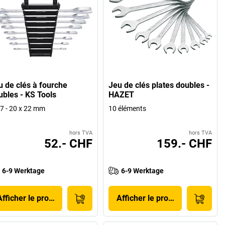
u de clés à fourche
Jeu de clés plates doubles -
ubles - KS Tools
HAZET
 7 - 20 x 22 mm
10 éléments
hors TVA
hors TVA
52.- CHF
159.- CHF
6-9 Werktage
6-9 Werktage
Afficher le produit
Afficher le produit