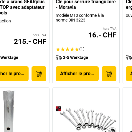
xte à crans GEARplus
Clé pour serrure triangulaire
Clé
TOP avec adaptateur
- Moravia
er
ools
modèle M10 conforme à la
ouv
norme DIN 3223
action
hors TVA
16.- CHF
hors TVA
215.- CHF
(1)
 Werktage
3-5 Werktage
cher le produit
Afficher le produit