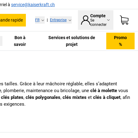
riel à
service@kaiserkraft.ch
Compte
nde rapide
FR
|
Entreprise
Se
connecter
Bon à
Services et solutions de
Promo
savoir
projet
%
s tailles. Grâce à leur mâchoire réglable, elles s’adaptent
ue, plomberie, maintenance ou bricolage, une
clé à molette
vous
e
clés plates
,
clés polygonales
,
clés mixtes
et
clés à cliquet
, afin
os exigences.