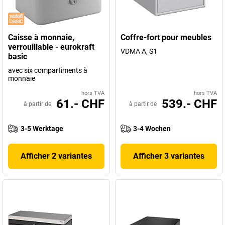
Caisse à monnaie,
Coffre-fort pour meubles
verrouillable - eurokraft
VDMA A, S1
basic
avec six compartiments à
monnaie
hors TVA
hors TVA
61.- CHF
539.- CHF
à partir de
à partir de
3-5 Werktage
3-4 Wochen
Afficher 2 variantes
Afficher 3 variantes