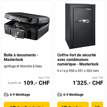
Boîte à documents -
Coffre-fort de sécurité
Masterlock
avec combinaison
numérique - Masterlock
ignifuge et étanche à l'eau
h x l x p 950 x 551 x 502 mm
hors TVA
hors TVA
109.- CHF
1'325.- CHF
à partir de
6-9 Werktage
6-9 Werktage