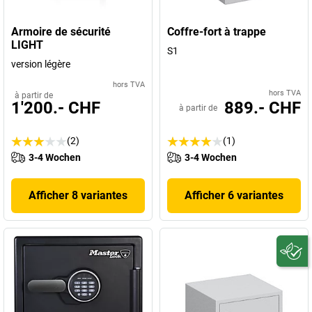
Armoire de sécurité
Coffre-fort à trappe
LIGHT
S1
version légère
hors TVA
hors TVA
à partir de
1'200.- CHF
889.- CHF
à partir de
(2)
(1)
3-4 Wochen
3-4 Wochen
Afficher 8 variantes
Afficher 6 variantes