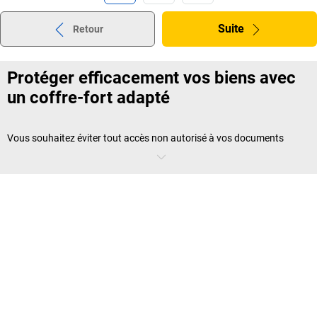
Suite
Retour
Protéger efficacement vos biens avec
un coffre-fort adapté
Vous souhaitez éviter tout accès non autorisé à vos documents
sensibles ou à vos objets de valeur ? Le
coffre-fort
est une solution
incontournable pour un rangement sécurisé, que ce soit dans un
bureau, une réserve ou une salle d’archives. Nos modèles couvrent
tous les besoins, depuis le
coffre-fort de bureau
compact jusqu’à
l’armoire forte de bureau
pour un stockage plus conséquent.
Chaque produit est conçu pour allier praticité, sécurité et discrétion,
tout en répondant aux normes en vigueur.
Normes de sécurité et protection