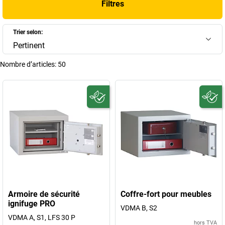
Filtres
choix de l’équipement de protection le mieux adapté à vos besoins
professionnels.
Trier selon:
+
Afficher plus
Pertinent
Nombre d’articles:
50
Armoire de sécurité
Coffre-fort pour meubles
ignifuge PRO
VDMA B, S2
VDMA A, S1, LFS 30 P
hors TVA