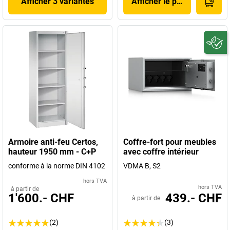
Afficher 3 variantes
Afficher le produit
Armoire anti-feu Certos,
Coffre-fort pour meubles
hauteur 1950 mm - C+P
avec coffre intérieur
conforme à la norme DIN 4102
VDMA B, S2
hors TVA
hors TVA
à partir de
1'600.- CHF
439.- CHF
à partir de
(2)
(3)