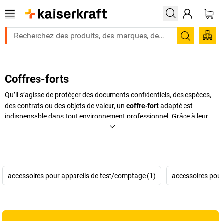
Recherc
Coffres-forts
Qu’il s’agisse de protéger des documents confidentiels, des espèces,
des contrats ou des objets de valeur, un
coffre-fort
adapté est
indispensable dans tout environnement professionnel. Grâce à leur
conception robuste et à des systèmes de verrouillage fiables, les
coffres-forts
modernes assurent une sécurité optimale contre le vol,
l’effraction et même l’incendie. Chez
kaiserkraft
, vous trouverez une
large gamme de solutions, allant du
coffre-fort de bureau
discret à
l’armoire forte
de grande capacité, en passant par
l’armoire de
accessoires pour appareils de test/comptage (1)
accessoires pour
sécurité
ignifuge. Compactes, encastrables ou autoportantes, nos
références s’adaptent aux contraintes de chaque espace de travail.
Qu’il s’agisse de répondre aux exigences de votre assurance ou
d’assurer la sécurité au quotidien, nous vous accompagnons dans le