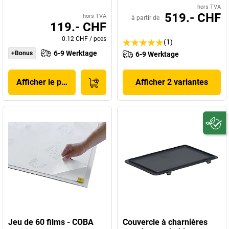
hors TVA
519.- CHF
hors TVA
à partir de
119.- CHF
0.12 CHF
/
pces
(1)
6-9 Werktage
+Bonus
6-9 Werktage
Afficher le produit
Afficher 2 variantes
Jeu de 60 films - COBA
Couvercle à charnières