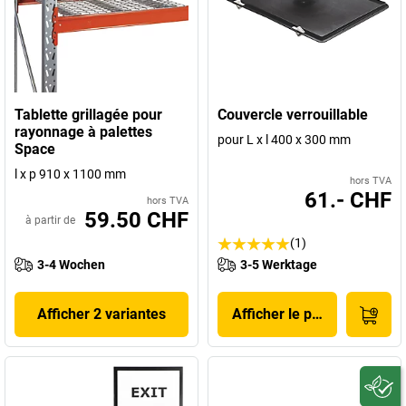
Tablette grillagée pour
Couvercle verrouillable
rayonnage à palettes
pour L x l 400 x 300 mm
Space
l x p 910 x 1100 mm
hors TVA
61.- CHF
hors TVA
59.50 CHF
à partir de
(1)
3-4 Wochen
3-5 Werktage
Afficher 2 variantes
Afficher le produit