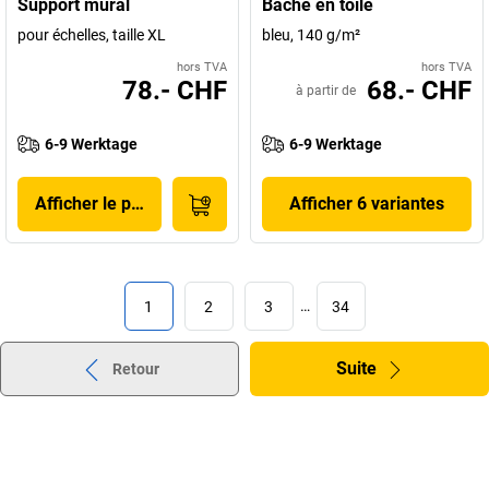
Support mural
Bâche en toile
pour échelles, taille XL
bleu, 140 g/m²
hors TVA
hors TVA
78.- CHF
68.- CHF
à partir de
6-9 Werktage
6-9 Werktage
Afficher le produit
Afficher 6 variantes
1
2
3
…
34
Suite
Retour