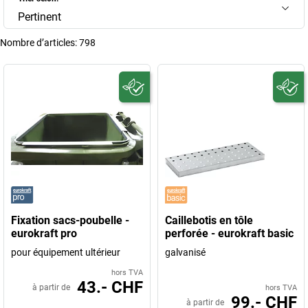
Pertinent
Nombre d’articles:
798
Fixation sacs-poubelle -
Caillebotis en tôle
eurokraft pro
perforée - eurokraft basic
pour équipement ultérieur
galvanisé
hors TVA
43.- CHF
à partir de
hors TVA
99.- CHF
à partir de