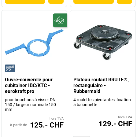
Ouvre-couvercle pour
Plateau roulant BRUTE®,
cubitainer IBC/KTC -
rectangulaire -
eurokraft pro
Rubbermaid
pour bouchons à visser DN
4 roulettes pivotantes, fixation
150 / largeur nominale 150
à baïonnette
mm
hors TVA
hors TVA
129.- CHF
125.- CHF
à partir de