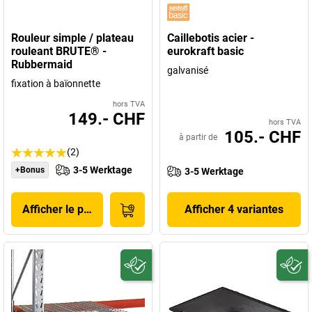
Rouleur simple / plateau
Caillebotis acier -
rouleant BRUTE® -
eurokraft basic
Rubbermaid
galvanisé
fixation à baïonnette
hors TVA
149.- CHF
hors TVA
105.- CHF
à partir de
(2)
3-5 Werktage
+Bonus
3-5 Werktage
Afficher le produit
Afficher 4 variantes