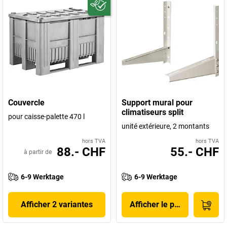
Couvercle
Support mural pour
climatiseurs split
pour caisse-palette 470 l
unité extérieure, 2 montants
hors TVA
hors TVA
88.- CHF
55.- CHF
à partir de
6-9 Werktage
6-9 Werktage
Afficher 2 variantes
Afficher le produit