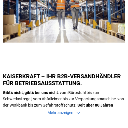
KAISERKRAFT – IHR B2B-VERSANDHÄNDLER
FÜR BETRIEBSAUSSTATTUNG.
Gibt’s nicht, gibt’s bei uns nicht
: vom Bürostuhl bis zum
Schwerlastregal, vom Abfalleimer bis zur Verpackungsmaschine, von
der Werkbank bis zum Gefahrstoffschutz.
Seit über 80 Jahren
beliefern wir Unternehmen mit Produkten, die den Arbeitsalltag
Mehr anzeigen
effizienter, sicherer und produktiver machen
–
branchenübergreifend und zuverlässig. Und sollte doch einmal etwas