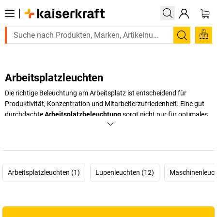
Suchen
Arbeitsplatzleuchten
Die richtige Beleuchtung am Arbeitsplatz ist entscheidend für
Produktivität, Konzentration und Mitarbeiterzufriedenheit. Eine gut
durchdachte
Arbeitsplatzbeleuchtung
sorgt nicht nur für optimales
Sehen, sondern kann auch Ermüdung reduzieren und somit die
Wettbewerbsfähigkeit Ihres Unternehmens steigern.
Arbeitsplatzleuchten kommen in Büros, Werkstätten und industriellen
Umgebungen zum Einsatz – von der klassischen LED-Lupenleuchte
bis zur spezialisierten Maschinenleuchte für präzise Arbeitsvorgänge.
Arbeitsplatzleuchten (1)
Lupenleuchten (12)
Maschinenleuch
Ob Sie eine
Werkstatt Arbeitsplatzleuchte
für feinmechanische
Arbeiten benötigen oder eine
LED-Maschinenleuchte
für den
industriellen Einsatz suchen – die Wahl der passenden
Beleuchtungslösung beeinflusst direkt die Arbeitsqualität. Damit Sie