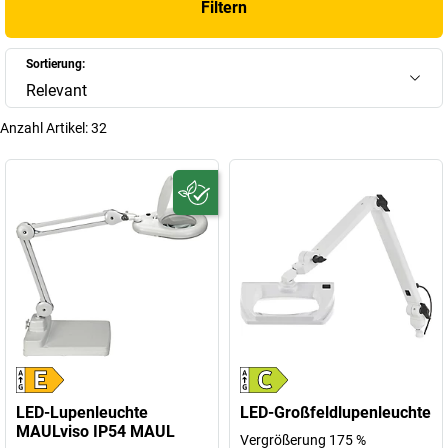
Filtern
das richtige Licht für Ihre individuellen Anforderungen finden, bieten
wir Ihnen eine umfassende Auswahl an Beleuchtungslösungen.
Sortierung:
+
Mehr anzeigen
Relevant
Anzahl Artikel:
32
LED-Lupenleuchte
LED-Großfeldlupenleuchte
MAULviso IP54 MAUL
Vergrößerung 175 %