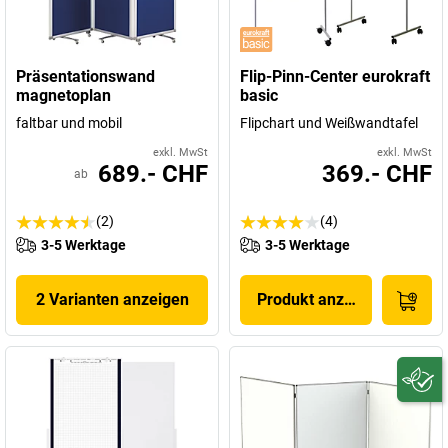
Präsentationswand
Flip-Pinn-Center eurokraft
magnetoplan
basic
faltbar und mobil
Flipchart und Weißwandtafel
exkl. MwSt
exkl. MwSt
689.- CHF
369.- CHF
ab
(2)
(4)
3-5 Werktage
3-5 Werktage
2 Varianten anzeigen
Produkt anzeigen