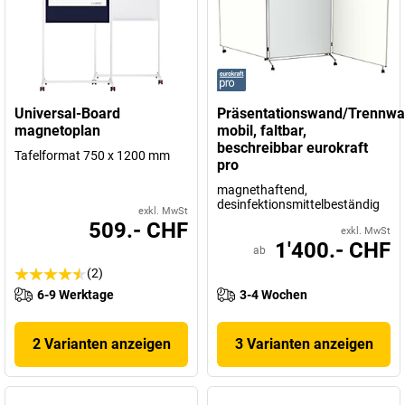
Universal-Board
Präsentationswand/Trennwa
magnetoplan
mobil, faltbar,
beschreibbar eurokraft
Tafelformat 750 x 1200 mm
pro
magnethaftend,
desinfektionsmittelbeständig
exkl. MwSt
509.- CHF
exkl. MwSt
1'400.- CHF
ab
(2)
6-9 Werktage
3-4 Wochen
2 Varianten anzeigen
3 Varianten anzeigen