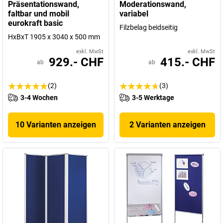
Präsentationswand,
Moderationswand,
faltbar und mobil
variabel
eurokraft basic
Filzbelag beidseitig
HxBxT 1905 x 3040 x 500 mm
exkl. MwSt
exkl. MwSt
929.- CHF
415.- CHF
ab
ab
(2)
(3)
3-4 Wochen
3-5 Werktage
10 Varianten anzeigen
2 Varianten anzeigen