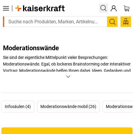
Suchen
Moderationswände
Sie sind der eigentliche Mittelpunkt vieler Besprechungen:
Moderationswände. Egal, ob lockeres Brainstorming oder interaktiver
Vortrag: Moderationswände helfen Ihnen dabei, Ideen, Gedanken und
Fakten zu sammeln und so gemeinsam in der Gruppe die beste
Lösung zu erarbeiten. So macht arbeiten Spaß!
+
Mehr anzeigen
Infosäulen (4)
Moderationswände mobil (26)
Moderationswä