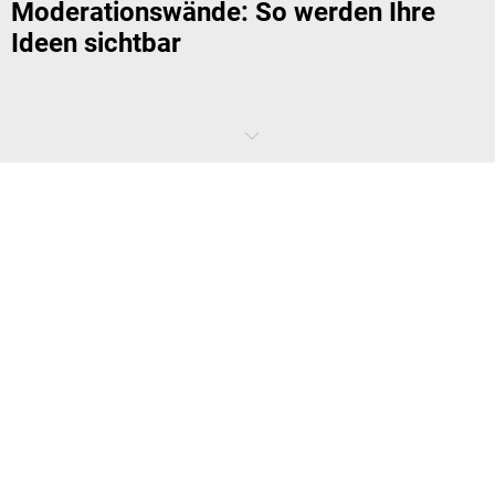
Moderationswände: So werden Ihre
Ideen sichtbar
Die zündende Idee für Ihren Geschäftserfolg ist häufig das Ergebnis
von intensiven Ideen-Sitzungen, in denen Ihre Mitarbeiter gemeinsam
Gedanken und Strategien entwickeln. Um diesen Prozess perfekt zu
begleiten, sollten Sie auf Moderationswände setzen. Denn diese
machen Ideen sicht- und nachvollziehbar. Auch darüber hinaus
genießen Sie mit diesen Wänden viele Vorteile im Arbeitsalltag.
Welche Vor- und Nachteile haben
Moderationswände?
Anders als
Whiteboards und Pinnwände
werden Moderationstafeln
nicht an die Wand montiert. Dadurch nehmen sie zwar mehr Platz im