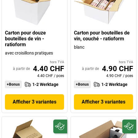
Carton pour douze
Carton pour bouteilles de
bouteilles de vin -
vin, couché - ratioform
ratioform
blanc
avec croisillons pratiques
hors TVA
hors TVA
4.40 CHF
4.90 CHF
à partir de
à partir de
4.40 CHF
/
pces
4.90 CHF
/
pces
1-2 Werktage
1-2 Werktage
+Bonus
+Bonus
Afficher 3 variantes
Afficher 3 variantes