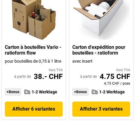
Carton à bouteilles Vario -
Carton d'expédition pour
ratioform flow
bouteilles - ratioform
pour bouteilles de 0,75 à 1 litre
avec insert
hors TVA
hors TVA
38.- CHF
4.75 CHF
à partir de
à partir de
4.75 CHF
/
pces
1-2 Werktage
1-2 Werktage
+Bonus
+Bonus
Afficher 6 variantes
Afficher 3 variantes