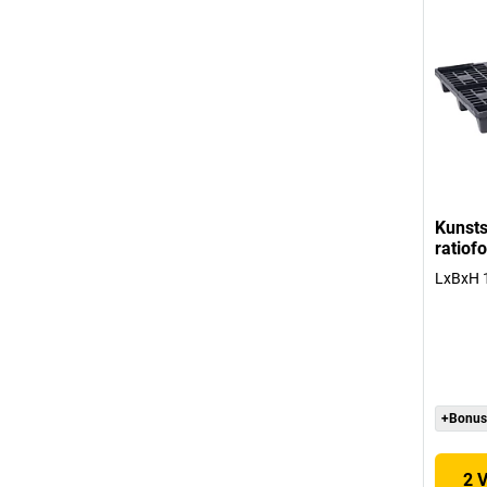
Kunsts
ratiof
LxBxH 
+Bonus
2 