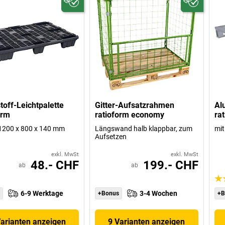
toff-Leichtpalette
Gitter-Aufsatzrahmen
Al
orm
ratioform economy
ra
1200 x 800 x 140 mm
Längswand halb klappbar, zum
mit
Aufsetzen
exkl. MwSt
exkl. MwSt
48.- CHF
199.- CHF
ab
ab
6-9 Werktage
3-4 Wochen
+Bonus
+B
Varianten anzeigen
9 Varianten anzeigen