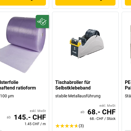
lsterfolie
Tischabroller für
PE
haftend ratioform
Selbstklebeband
Pa
, 100 µm
stabile Metallausführung
Stä
exkl. MwSt
68.- CHF
exkl. MwSt
ab
145.- CHF
ab
68.- CHF
/
Stück
1.45 CHF
/
m
(3)