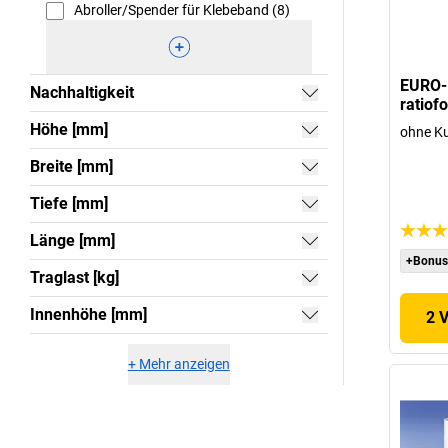
Abroller/Spender für Klebeband (8)
EURO-K
Nachhaltigkeit
ratiof
Höhe [mm]
ohne K
Breite [mm]
Tiefe [mm]
Länge [mm]
+Bonus
Traglast [kg]
Innenhöhe [mm]
2 
+
Mehr anzeigen