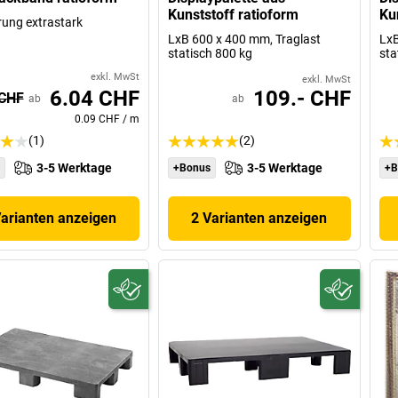
Kunststoff ratioform
Ku
ung extrastark
LxB 600 x 400 mm, Traglast
LxB
statisch 800 kg
sta
exkl. MwSt
exkl. MwSt
6.04 CHF
109.- CHF
 CHF
ab
ab
0.09 CHF
/
m
(1)
(2)
3-5 Werktage
3-5 Werktage
+Bonus
+B
Varianten anzeigen
2 Varianten anzeigen