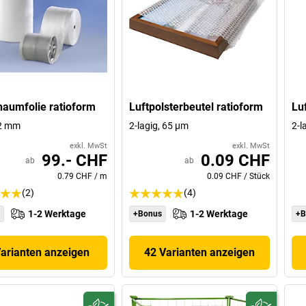
aumfolie ratioform
Luftpolsterbeutel ratioform
Luf
 2 mm
2-lagig, 65 µm
2-l
exkl. MwSt
exkl. MwSt
99.- CHF
0.09 CHF
ab
ab
0.79 CHF
/
m
0.09 CHF
/
Stück
(2)
(4)
1-2 Werktage
1-2 Werktage
+Bonus
+B
Varianten anzeigen
42 Varianten anzeigen