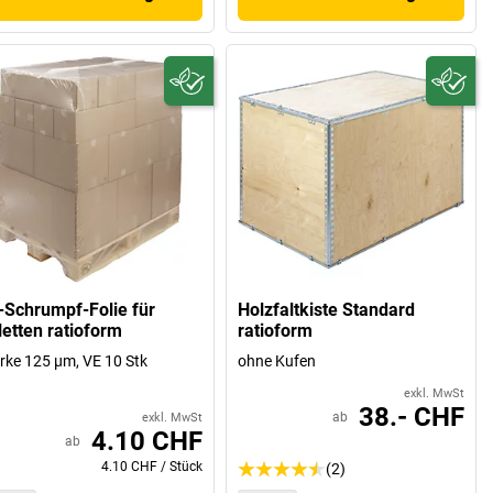
-Schrumpf-Folie für
Holzfaltkiste Standard
letten ratioform
ratioform
rke 125 µm, VE 10 Stk
ohne Kufen
exkl. MwSt
38.- CHF
ab
exkl. MwSt
4.10 CHF
ab
4.10 CHF
/
Stück
(2)