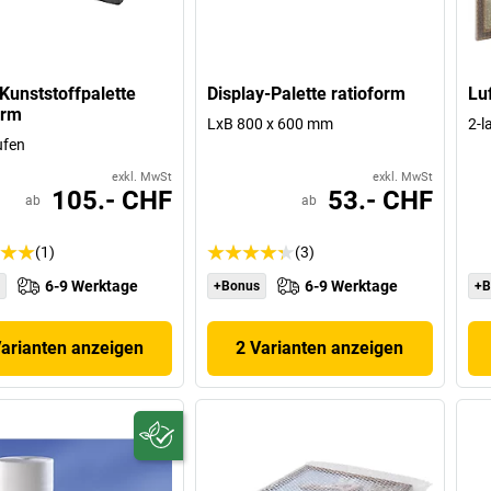
unststoffpalette
Display-Palette ratioform
Luf
orm
LxB 800 x 600 mm
2-l
ufen
exkl. MwSt
exkl. MwSt
105.- CHF
53.- CHF
ab
ab
(1)
(3)
6-9 Werktage
6-9 Werktage
+Bonus
+B
Varianten anzeigen
2 Varianten anzeigen