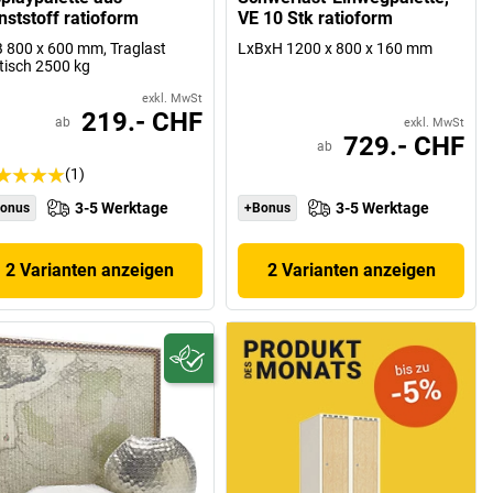
nststoff ratioform
VE 10 Stk ratioform
 800 x 600 mm, Traglast
LxBxH 1200 x 800 x 160 mm
tisch 2500 kg
exkl. MwSt
219.- CHF
ab
exkl. MwSt
729.- CHF
ab
(1)
3-5 Werktage
3-5 Werktage
onus
+Bonus
2 Varianten anzeigen
2 Varianten anzeigen