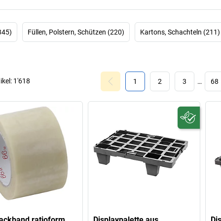
345)
Füllen, Polstern, Schützen (220)
Kartons, Schachteln (211)
ikel:
1'618
1
2
3
…
68
ackband ratioform
Displaypalette aus
Di