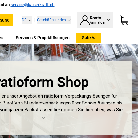
ail an
service@kaiserkraft.ch
Konto
ssung
DE
|
Geschäftskunden
Anmelden
es
Services & Projektlösungen
Sale %
ratioform Shop
ier unser Angebot an ratioform Verpackungslösungen für
d Büro! Von Standardverpackungen über Sonderlösungen bis
n von ganzen Packstrassen bekommen Sie hier alles, was Sie
brauchen.