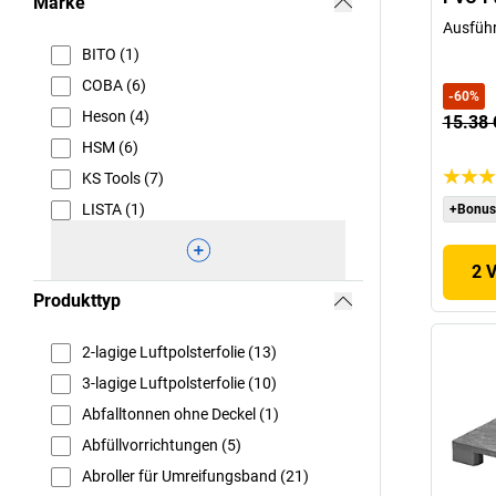
Marke
Ausführ
BITO (1)
COBA (6)
-
60
%
Heson (4)
15.38
HSM (6)
KS Tools (7)
LISTA (1)
+Bonus
2 
Produkttyp
2-lagige Luftpolsterfolie (13)
3-lagige Luftpolsterfolie (10)
Abfalltonnen ohne Deckel (1)
Abfüllvorrichtungen (5)
Abroller für Umreifungsband (21)