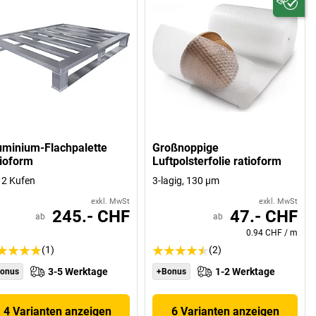
uminium-Flachpalette
Großnoppige
tioform
Luftpolsterfolie ratioform
 2 Kufen
3-lagig, 130 µm
exkl. MwSt
exkl. MwSt
245.- CHF
47.- CHF
ab
ab
0.94 CHF
/
m
(1)
(2)
3-5 Werktage
1-2 Werktage
onus
+Bonus
4 Varianten anzeigen
6 Varianten anzeigen