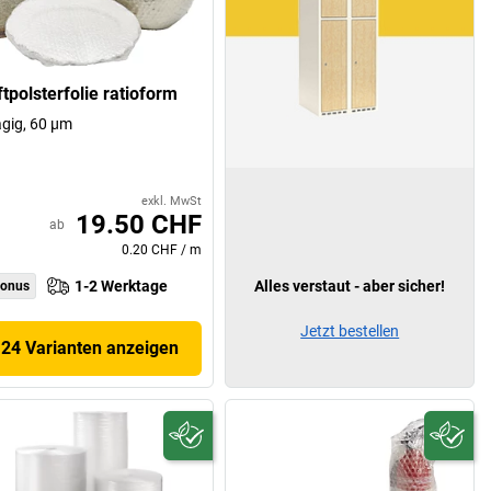
tpolsterfolie ratioform
agig, 60 µm
exkl. MwSt
19.50 CHF
ab
0.20 CHF
/
m
1-2 Werktage
Alles verstaut - aber sicher!
onus
Jetzt bestellen
24 Varianten anzeigen