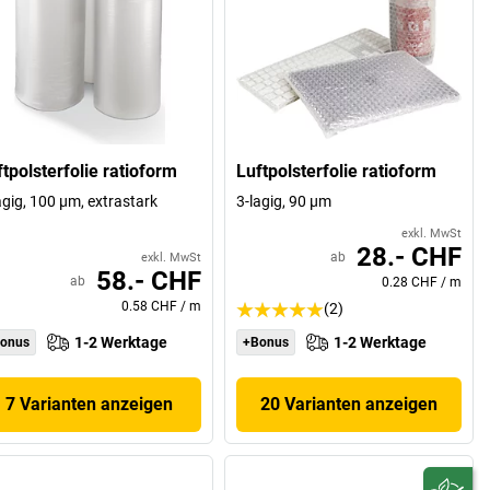
tpolsterfolie ratioform
Luftpolsterfolie ratioform
agig, 100 µm, extrastark
3-lagig, 90 µm
exkl. MwSt
28.- CHF
ab
exkl. MwSt
58.- CHF
ab
0.28 CHF
/
m
0.58 CHF
/
m
(2)
1-2 Werktage
1-2 Werktage
onus
+Bonus
7 Varianten anzeigen
20 Varianten anzeigen