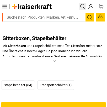
Suchen
Gitterboxen, Stapelbehälter
Mit
Gitterboxen
und Stapelbehältern schaffen Sie sofort mehr Platz
und Übersicht in Ihrem Lager. Da jede Branche individuelle
Anforderungen hat, umfasst unser Sortiment eine große Auswahl in
verschiedenen Größen und Ausführungen – von der kleinen bis zur
halbhohen Gitterbox. Egal, ob Sie geschlossene oder offene
Stapelbehälter mit hoher Tragfähigkeit oder praktische Modelle für
den Transport suchen, bei uns finden Sie das passende Produkt.
Stapelbehälter (64)
Transportbehälter (1)
+
Mehr anzeigen