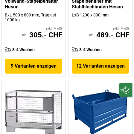
Vollwand-Stapelbehälter
Stapelbehälter mit
Heson
Stahlblechboden Heson
BxL 500 x 800 mm, Traglast
LxB 1200 x 800 mm
1000 kg
exkl. MwSt
exkl. MwSt
305.- CHF
489.- CHF
ab
ab
3-4 Wochen
3-4 Wochen
9 Varianten anzeigen
12 Varianten anzeigen