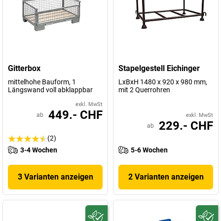
Gitterbox
Stapelgestell Eichinger
mittelhohe Bauform, 1
LxBxH 1480 x 920 x 980 mm,
Längswand voll abklappbar
mit 2 Querrohren
exkl. MwSt
449.- CHF
ab
exkl. MwSt
229.- CHF
ab
(2)
3-4 Wochen
5-6 Wochen
3 Varianten anzeigen
2 Varianten anzeigen