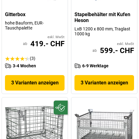
Gitterbox
Stapelbehälter mit Kufen
Heson
hohe Bauform, EUR-
Tauschpalette
LxB 1200 x 800 mm, Traglast
1000 kg
exkl. MwSt
419.- CHF
ab
exkl. MwSt
599.- CHF
ab
(3)
3-4 Wochen
6-9 Werktage
3 Varianten anzeigen
3 Varianten anzeigen