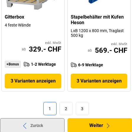
Gitterbox
Stapelbehälter mit Kufen
Heson
4 feste Wände
LxB 1200 x 800 mm, Traglast
500 kg
exkl. MwSt
exkl. MwSt
329.- CHF
569.- CHF
ab
ab
1-2 Werktage
+Bonus
6-9 Werktage
3 Varianten anzeigen
3 Varianten anzeigen
1
2
3
Weiter
Zurück