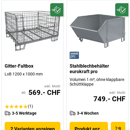
Gitter-Faltbox
Stahlblechbehälter
eurokraft pro
LxB 1200 x 1000 mm
Volumen 1 m³, ohne klappbare
Schüttklappe
exkl. MwSt
569.- CHF
ab
exkl. MwSt
749.- CHF
(1)
3-5 Werktage
3-4 Wochen
2 Varianten anzeigen
Produkt anzeigen