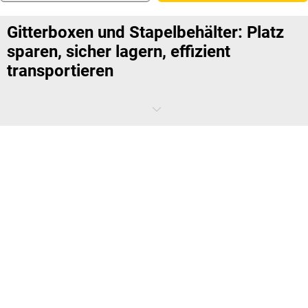
Gitterboxen und Stapelbehälter: Platz
sparen, sicher lagern, effizient
transportieren
Wie bewältigen Sie Platzmangel im Lager? Ganz einfach: Sie lagern in
die Höhe! Gitterboxen sind die ideale Lösung für die vertikale
Lagerung von Gütern.
Stapelbare Behälter
bieten dabei nicht nur
eine platzsparende Aufbewahrung, sondern auch hohe Mobilität.
Dank Kranösen und stabiler Konstruktion können unsere
Stapelboxen sicher transportiert und gelagert werden. Ob kleine
Gitterboxen für Kleinteile oder große, halbhohe Gitterboxen für
sperrigere Güter – bei uns finden Sie die passende Lösung.
Robust, flexibel und durchdacht –
Gitterboxen und Stapelbehälter für jede