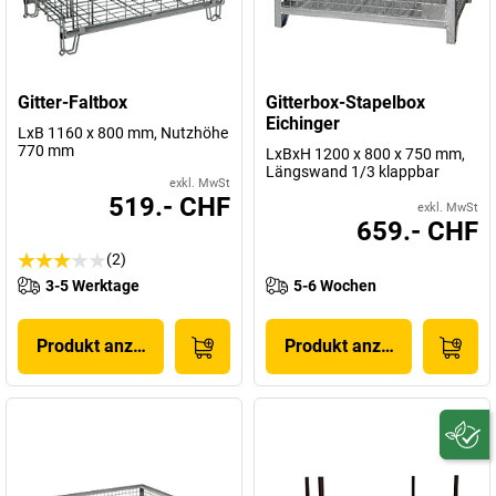
Gitter-Faltbox
Gitterbox-Stapelbox
Eichinger
LxB 1160 x 800 mm, Nutzhöhe
770 mm
LxBxH 1200 x 800 x 750 mm,
Längswand 1/3 klappbar
exkl. MwSt
519.- CHF
exkl. MwSt
659.- CHF
(2)
3-5 Werktage
5-6 Wochen
Produkt anzeigen
Produkt anzeigen