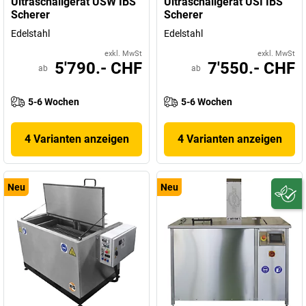
Ultraschallgerät USW IBS
Ultraschallgerät USI IBS
Scherer
Scherer
Edelstahl
Edelstahl
exkl. MwSt
exkl. MwSt
5'790.- CHF
7'550.- CHF
ab
ab
5-6 Wochen
5-6 Wochen
4 Varianten anzeigen
4 Varianten anzeigen
Neu
Neu