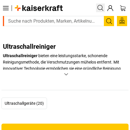
Suchen
Ultraschallreiniger
Ultraschallreiniger
bieten eine leistungsstarke, schonende
Reinigungsmethode, die Verschmutzungen mühelos entfernt. Mit
innovativer Technologie ermöglichen sie eine gründliche Reinigung
ohne aggressives Schrubben. Erleben Sie jetzt die kraftvolle
Reinigung mit Ultraschall bei
kaiserkraft
!
+
Mehr anzeigen
Ultraschallgeräte (20)