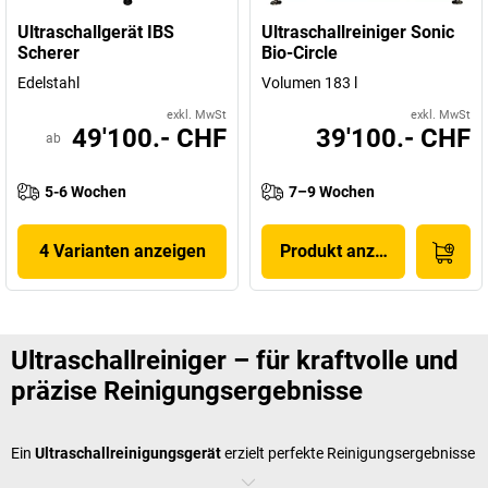
Ultraschallgerät IBS
Ultraschallreiniger Sonic
Scherer
Bio-Circle
Edelstahl
Volumen 183 l
exkl. MwSt
exkl. MwSt
49'100.- CHF
39'100.- CHF
ab
5-6 Wochen
7–9 Wochen
4 Varianten anzeigen
Produkt anzeigen
Ultraschallreiniger – für kraftvolle und
präzise Reinigungsergebnisse
Ein
Ultraschallreinigungsgerät
erzielt perfekte Reinigungsergebnisse
durch die Erzeugung von Schallwellen, die im Wasserbad