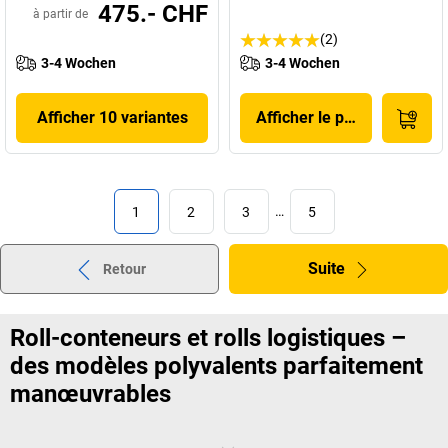
475.- CHF
à partir de
(2)
3-4 Wochen
3-4 Wochen
Afficher 10 variantes
Afficher le produit
1
2
3
…
5
Suite
Retour
Roll-conteneurs et rolls logistiques –
des modèles polyvalents parfaitement
manœuvrables