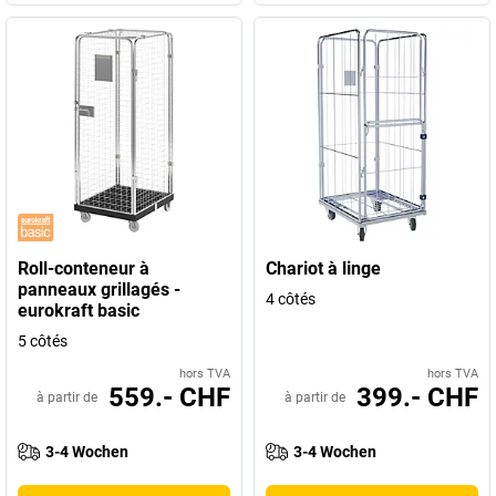
Roll-conteneur à
Chariot à linge
panneaux grillagés -
4 côtés
eurokraft basic
5 côtés
hors TVA
hors TVA
559.- CHF
399.- CHF
à partir de
à partir de
3-4 Wochen
3-4 Wochen