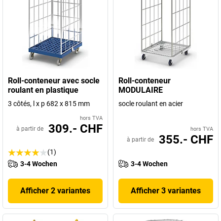
Roll-conteneur avec socle
Roll-conteneur
roulant en plastique
MODULAIRE
3 côtés, l x p 682 x 815 mm
socle roulant en acier
hors TVA
309.- CHF
à partir de
hors TVA
355.- CHF
à partir de
(1)
3-4 Wochen
3-4 Wochen
Afficher 2 variantes
Afficher 3 variantes