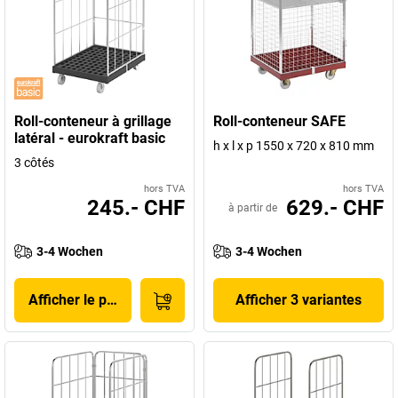
Roll-conteneur à grillage
Roll-conteneur SAFE
latéral - eurokraft basic
h x l x p 1550 x 720 x 810 mm
3 côtés
hors TVA
hors TVA
245.- CHF
629.- CHF
à partir de
3-4 Wochen
3-4 Wochen
Afficher le produit
Afficher 3 variantes