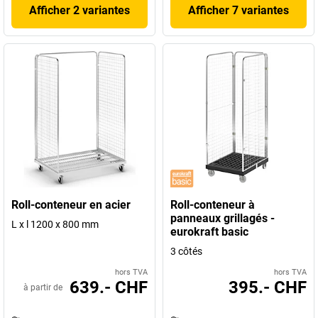
Afficher 2 variantes
Afficher 7 variantes
Roll-conteneur en acier
Roll-conteneur à
panneaux grillagés -
L x l 1200 x 800 mm
eurokraft basic
3 côtés
hors TVA
hors TVA
639.- CHF
395.- CHF
à partir de