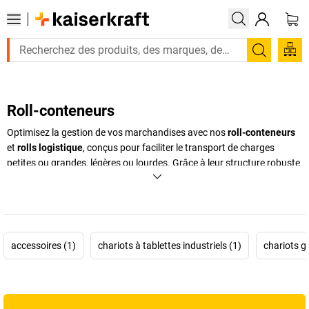
Recherc
Roll-conteneurs
Optimisez la gestion de vos marchandises avec nos
roll-conteneurs
et
rolls logistique
, conçus pour faciliter le transport de charges
petites ou grandes, légères ou lourdes. Grâce à leur structure robuste
et polyvalente, ces équipements résistent aux usages intensifs et
s’adaptent parfaitement aux environnements exigeants comme les
entrepôts ou ateliers. Que vous ayez besoin de déplacer des produits
ponctuellement ou de manière continue, nos
rolls de manutention
assurent un transport simple, sécurisé et efficace, garantissant ainsi
accessoires (1)
chariots à tablettes industriels (1)
chariots gr
une organisation fluide et une logistique optimisée pour toutes vos
opérations.
+
Afficher plus