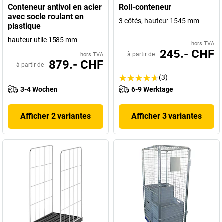
Conteneur antivol en acier
Roll-conteneur
avec socle roulant en
3 côtés, hauteur 1545 mm
plastique
hauteur utile 1585 mm
hors TVA
245.- CHF
à partir de
hors TVA
879.- CHF
à partir de
(3)
3-4 Wochen
6-9 Werktage
Afficher 2 variantes
Afficher 3 variantes