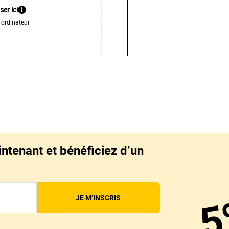
ser ici
i
 ordinateur
intenant et bénéficiez d’un
5
JE M’INSCRIS