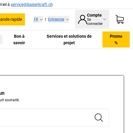
riel à
service@kaiserkraft.ch
Compte
nde rapide
FR
|
Entreprise
Se
connecter
Bon à
Services et solutions de
Promo
savoir
projet
%
 un
uit souhaité.