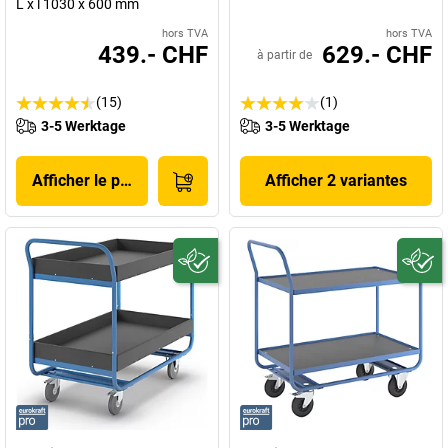
L x l 1030 x 600 mm
hors TVA
hors TVA
439.- CHF
629.- CHF
à partir de
(15)
(1)
3-5 Werktage
3-5 Werktage
Afficher le produit
Afficher 2 variantes