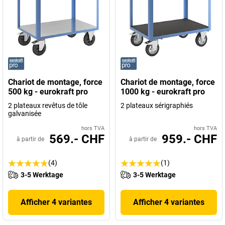
Chariot de montage, force
Chariot de montage, force
500 kg - eurokraft pro
1000 kg - eurokraft pro
2 plateaux revêtus de tôle
2 plateaux sérigraphiés
galvanisée
hors TVA
hors TVA
569.- CHF
959.- CHF
à partir de
à partir de
(4)
(1)
3-5 Werktage
3-5 Werktage
Afficher 4 variantes
Afficher 4 variantes