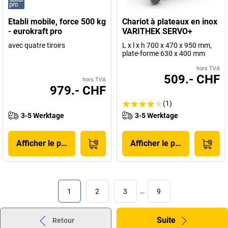
Etabli mobile, force 500 kg
Chariot à plateaux en inox
- eurokraft pro
VARITHEK SERVO+
avec quatre tiroirs
L x l x h 700 x 470 x 950 mm,
plate-forme 630 x 400 mm
hors TVA
509.- CHF
hors TVA
979.- CHF
(1)
3-5 Werktage
3-5 Werktage
Afficher le produit
Afficher le produit
1
2
3
…
9
Suite
Retour