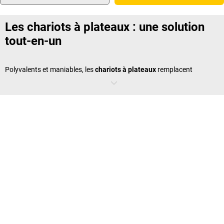
Les chariots à plateaux : une solution
tout-en-un
Polyvalents et maniables, les
chariots à plateaux
remplacent
avantageusement un
poste de travail fixe
. Ils fonctionnent comme
des établis mobiles qui se déplacent facilement d’un poste à l’autre.
Leur surface de rangement stable et leur robustesse en font un allié
indispensable pour transporter outils, dossiers ou composants.
Certains modèles sont équipés de piétements abaissables pour
garantir la stabilité d’un établi traditionnel.
Accessoires et équipements
disponibles
Nos
chariots à plateaux
sont conçus à partir de matériaux robustes