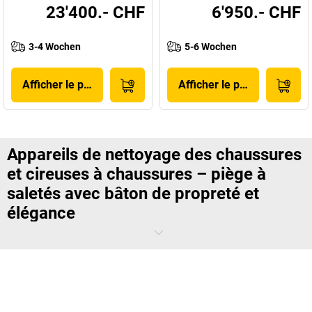
23'400.- CHF
6'950.- CHF
3-4 Wochen
5-6 Wochen
Afficher le produit
Afficher le produit
Appareils de nettoyage des chaussures
et cireuses à chaussures – piège à
saletés avec bâton de propreté et
élégance
Avec un appareil de nettoyage des chaussures pour industrie ou des
cireuses à chaussures pour les établissements et bureaux, vous
pouvez facilement éviter de déposer des saletés au sein de votre lieu