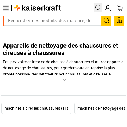
Recherc
Appareils de nettoyage des chaussures et
cireuses à chaussures
Équipez votre entreprise de cireuses à chaussures et autres appareils
de nettoyage de chaussures, pour garder votre entreprise la plus
propre possible. des nettoyeurs pour chaussures et cireuses à
chaussures, votre entreprise est toujours propre. Les particules de
poussière, les résidus de saleté et les lubrifiants de toutes sortes
adhèrent particulièrement bien aux chaussures de travail et aux
semelles. Vous êtes ainsi parfaitement en accord avec les
réglementations existantes! Découvrez notre sélection d’appareils de
machines à cirer les chaussures (11)
machines de nettoyage des s
nettoyage de chaussures et munissez vous de votre nouvelle cireuse
à chaussures dès à présent.