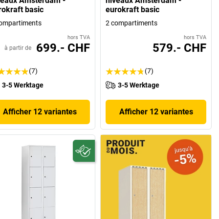
veaux Amsterdam -
niveaux Amsterdam -
rokraft basic
eurokraft basic
ompartiments
2 compartiments
hors TVA
hors TVA
699.- CHF
579.- CHF
à partir de
(7)
(7)
3-5 Werktage
3-5 Werktage
Afficher 12 variantes
Afficher 12 variantes