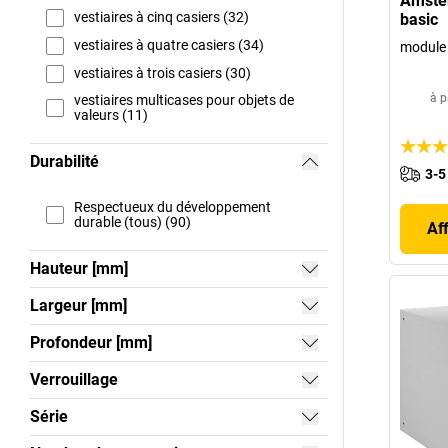
Amster
vestiaires à cinq casiers (32)
basic
vestiaires à quatre casiers (34)
module 
vestiaires à trois casiers (30)
à p
vestiaires multicases pour objets de
valeurs (11)
Durabilité
3-5
Respectueux du développement
durable (tous) (90)
Af
Hauteur [mm]
Largeur [mm]
Profondeur [mm]
Verrouillage
Série