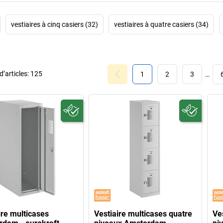
vestiaires à cinq casiers (32)
vestiaires à quatre casiers (34)
’articles:
125
1
2
3
…
ire multicases
Vestiaire multicases quatre
Ve