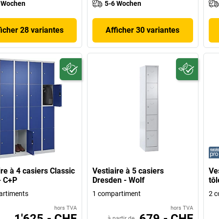
 Wochen
5-6 Wochen
ficher 28 variantes
Afficher 30 variantes
ire à 4 casiers Classic
Vestiaire à 5 casiers
Ves
- C+P
Dresden - Wolf
tôl
artiments
1 compartiment
2 c
hors TVA
hors TVA
1'625.- CHF
679.- CHF
à partir de