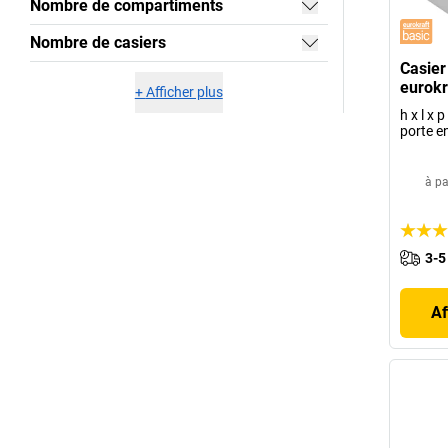
Nombre de compartiments
Nombre de casiers
Casier 
eurokr
+
Afficher plus
h x l x
porte en
à pa
3-5
Af