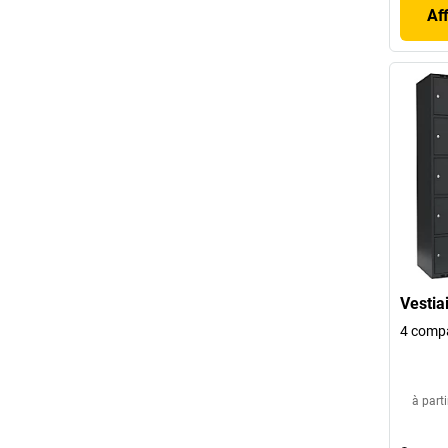
Af
Vestia
4 comp
à parti