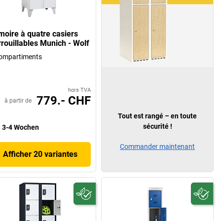
moire à quatre casiers
rrouillables Munich - Wolf
ompartiments
hors TVA
779.- CHF
à partir de
Tout est rangé – en toute
sécurité !
3-4 Wochen
Commander maintenant
Afficher 20 variantes