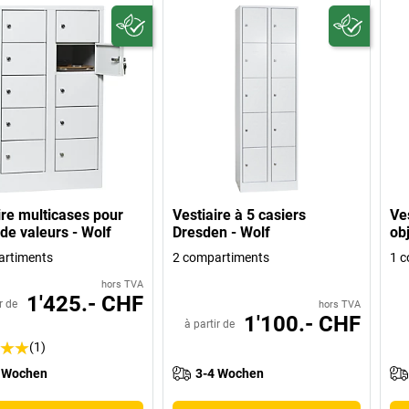
ire multicases pour
Vestiaire à 5 casiers
Ve
 de valeurs - Wolf
Dresden - Wolf
obj
artiments
2 compartiments
1 c
hors TVA
1'425.- CHF
r de
hors TVA
1'100.- CHF
à partir de
(1)
 Wochen
3-4 Wochen