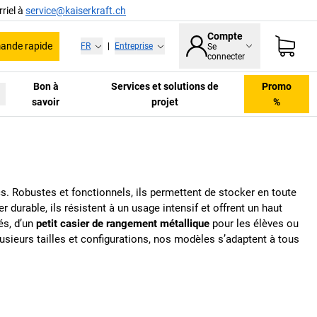
riel à
service@kaiserkraft.ch
Compte
nde rapide
FR
|
Entreprise
Se
connecter
Bon à
Services et solutions de
Promo
savoir
projet
%
s. Robustes et fonctionnels, ils permettent de stocker en toute
 durable, ils résistent à un usage intensif et offrent un haut
és, d’un
petit casier de rangement métallique
pour les élèves ou
lusieurs tailles et configurations, nos modèles s’adaptent à tous