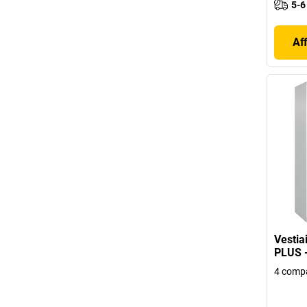
5-6
Af
Vestia
PLUS 
4 comp