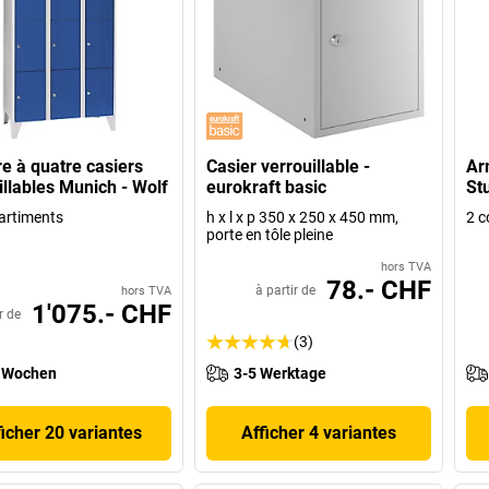
e à quatre casiers
Casier verrouillable -
Ar
illables Munich - Wolf
eurokraft basic
Stu
artiments
h x l x p 350 x 250 x 450 mm,
2 c
porte en tôle pleine
hors TVA
78.- CHF
à partir de
hors TVA
1'075.- CHF
r de
(3)
 Wochen
3-5 Werktage
ficher 20 variantes
Afficher 4 variantes