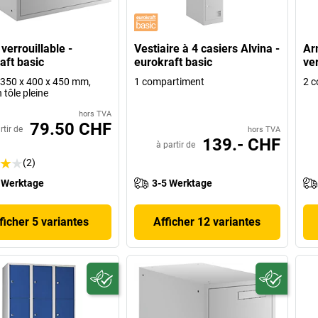
verrouillable -
Vestiaire à 4 casiers Alvina -
Ar
aft basic
eurokraft basic
ve
 p 350 x 400 x 450 mm,
1 compartiment
2 c
 tôle pleine
hors TVA
79.50 CHF
rtir de
hors TVA
139.- CHF
à partir de
(2)
 Werktage
3-5 Werktage
ficher 5 variantes
Afficher 12 variantes