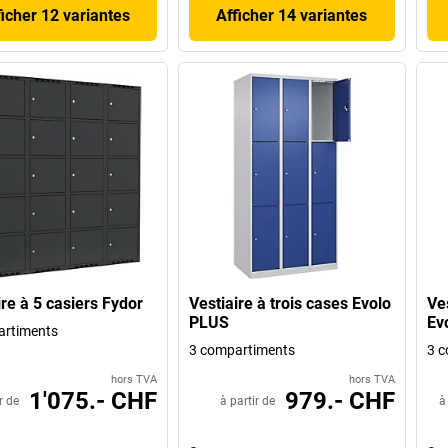
ficher 12 variantes
Afficher 14 variantes
ire à 5 casiers Fydor
Vestiaire à trois cases Evolo
Ve
PLUS
Ev
artiments
3 compartiments
3 c
hors TVA
hors TVA
1'075.- CHF
979.- CHF
r de
à partir de
à