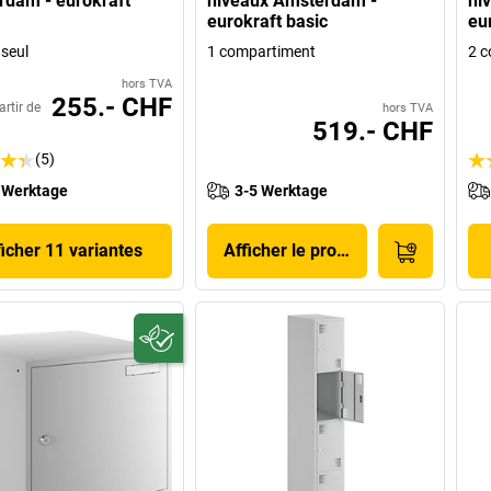
dam - eurokraft
niveaux Amsterdam -
ni
eurokraft basic
eu
seul
1 compartiment
2 c
hors TVA
255.- CHF
artir de
hors TVA
519.- CHF
(5)
 Werktage
3-5 Werktage
ficher 11 variantes
Afficher le produit