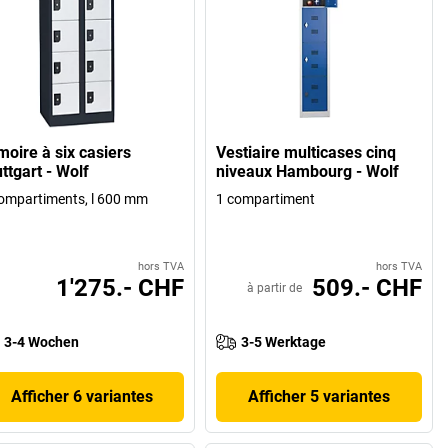
moire à six casiers
Vestiaire multicases cinq
ttgart - Wolf
niveaux Hambourg - Wolf
ompartiments, l 600 mm
1 compartiment
hors TVA
hors TVA
1'275.- CHF
509.- CHF
à partir de
3-4 Wochen
3-5 Werktage
Afficher 6 variantes
Afficher 5 variantes