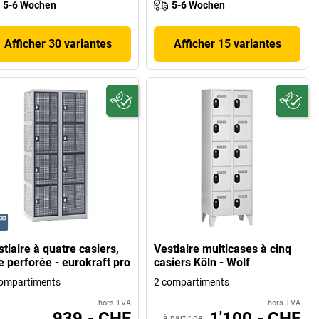
5-6 Wochen
5-6 Wochen
Afficher 30 variantes
Afficher 15 variantes
tiaire à quatre casiers,
Vestiaire multicases à cinq
e perforée - eurokraft pro
casiers Köln - Wolf
ompartiments
2 compartiments
hors TVA
hors TVA
939.- CHF
1'100.- CHF
à partir de