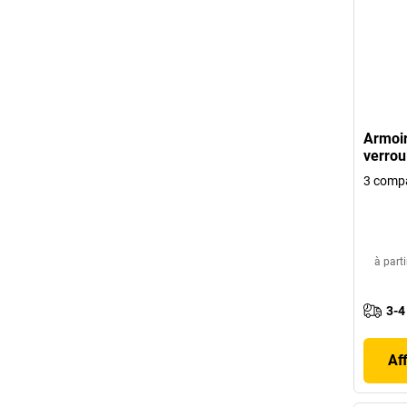
Armoir
verrou
3 comp
à parti
3-4
Af