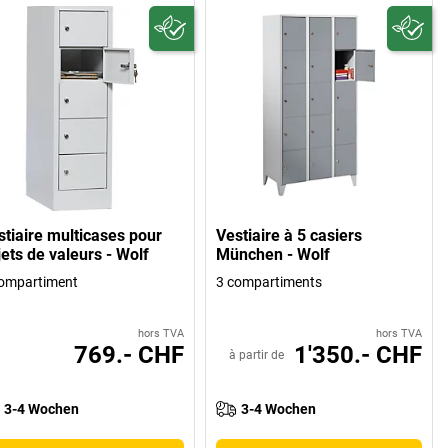
stiaire multicases pour
Vestiaire à 5 casiers
ets de valeurs - Wolf
München - Wolf
ompartiment
3 compartiments
hors TVA
hors TVA
769.- CHF
1'350.- CHF
à partir de
3-4 Wochen
3-4 Wochen