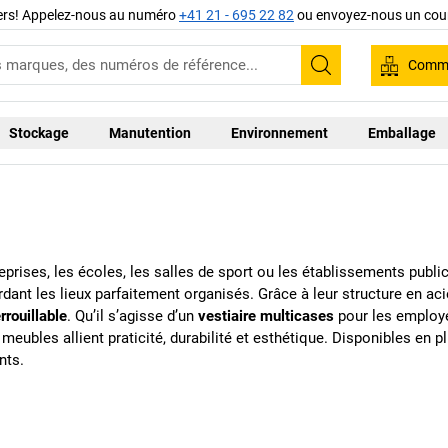
iers! Appelez-nous au numéro
+41 21 - 695 22 82
ou envoyez-nous un cour
Comma
Recherche
Stockage
Manutention
Environnement
Emballage
rises, les écoles, les salles de sport ou les établissements public
ant les lieux parfaitement organisés. Grâce à leur structure en acier
rrouillable
. Qu’il s’agisse d’un
vestiaire multicases
pour les employ
meubles allient praticité, durabilité et esthétique. Disponibles en p
nts.