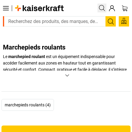
Recherc
Marchepieds roulants
Le
marchepied roulant
est un équipement indispensable pour
accéder facilement aux zones en hauteur tout en garantissant
sécurité et confort. Compact, pratique et facile à déplacer, il s’intègre
parfaitement dans les environnements professionnels comme les
bureaux, les entrepôts ou les ateliers. Grâce à ses roulettes
escamotables, le
marchepied à roulettes
se déplace sans effort
lorsqu’il est à vide, puis se stabilise automatiquement sous le poids de
l’utilisateur. Disponible en
version métallique
ou
marchepied
marchepieds roulants (4)
plastique
, il s’adapte à différents usages, du rangement en hauteur à
l’accès rapide aux étagères. Alternative efficace à l’escabeau pour les
tâches quotidiennes, il peut également servir de
tabouret
marchepied
, combinant ainsi mobilité, ergonomie et gain de place