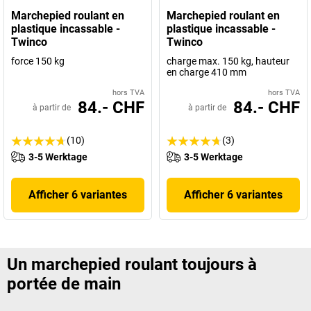
Marchepied roulant en
Marchepied roulant en
plastique incassable -
plastique incassable -
Twinco
Twinco
force 150 kg
charge max. 150 kg, hauteur
en charge 410 mm
hors TVA
hors TVA
84.- CHF
84.- CHF
à partir de
à partir de
(10)
(3)
3-5 Werktage
3-5 Werktage
Afficher 6 variantes
Afficher 6 variantes
Un marchepied roulant toujours à
portée de main