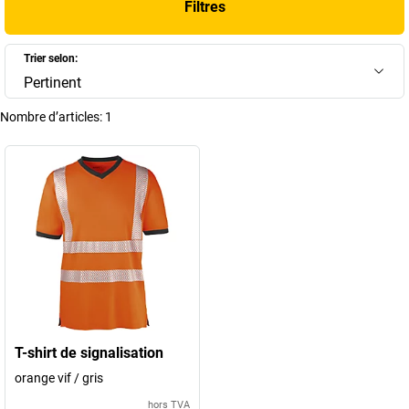
Filtres
efficacement l’humidité. Découvrez notre gamme complète pour
équiper vos équipes en toute saison.
Trier selon:
+
Afficher plus
Pertinent
Nombre d’articles:
1
T-shirt de signalisation
orange vif / gris
hors TVA