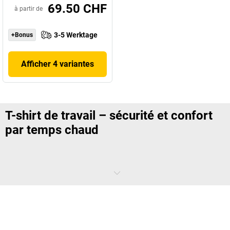
69.50 CHF
à partir de
3-5 Werktage
+Bonus
Afficher 4 variantes
T-shirt de travail – sécurité et confort
par temps chaud
La sécurité reste prioritaire, même en été. Plutôt que de supporter des
textiles épais, optez pour un
t-shirt de travail respirant
conforme aux
exigences de visibilité. Les fibres techniques favorisent l’aération et
limitent l’accumulation de chaleur, ce qui améliore le confort au
quotidien.