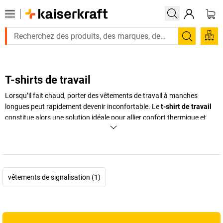
Recherc
T-shirts de travail
Lorsqu’il fait chaud, porter des vêtements de travail à manches
longues peut rapidement devenir inconfortable. Le
t-shirt de travail
constitue alors une solution idéale pour allier confort thermique et
sécurité professionnelle. Conçu pour être porté en environnement
exigeant, il offre une bonne respirabilité tout en répondant aux
normes de visibilité lorsque nécessaire. Un
t-shirt haute visibilité
en
jaune ou orange fluorescent avec bandes réfléchissantes améliore la
détection visuelle sur chantier, en logistique ou en zone aéroportuaire.
vêtements de signalisation (1)
Selon les besoins, il peut compléter une
blouse de travail
ou
remplacer une
chemise de travail
plus formelle lors de fortes
températures. Les modèles modernes privilégient des matières
techniques et un
t-shirt de travail respirant
capable d’évacuer