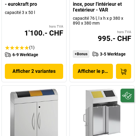
- eurokraft pro
inox, pour l'intérieur et
l'extérieur - VAR
capacité 3 x 50 l
capacité 76 l, l x h x p 380 x
890 x 380 mm
hors TVA
1'100.- CHF
hors TVA
995.- CHF
(1)
3-5 Werktage
+Bonus
6-9 Werktage
Afficher 2 variantes
Afficher le produit