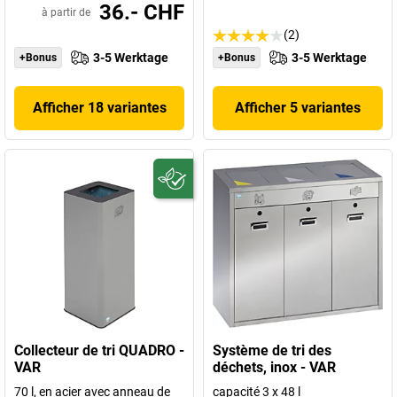
36.- CHF
à partir de
(2)
3-5 Werktage
3-5 Werktage
+Bonus
+Bonus
Afficher 18 variantes
Afficher 5 variantes
Collecteur de tri QUADRO -
Système de tri des
VAR
déchets, inox - VAR
70 l, en acier avec anneau de
capacité 3 x 48 l