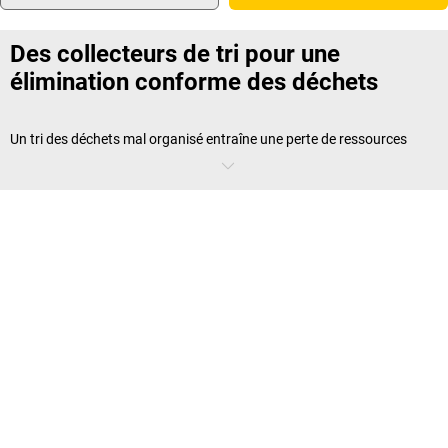
Des collecteurs de tri pour une
élimination conforme des déchets
Un tri des déchets mal organisé entraîne une perte de ressources
précieuses et peut enfreindre certaines réglementations. Avec un
système de
poubelles de tri sélectif
, chaque matériau est collecté
séparément et peut être valorisé dans une filière de recyclage
adaptée. Du petit
bac de tri
pour un poste de travail à la grande
poubelle collective, ces solutions s’adaptent à chaque
environnement. Ainsi, vous contribuez à la protection de
l’environnement tout en respectant les prescriptions légales.
Trier les déchets facilement – avec une
poubelle de tri sélectif