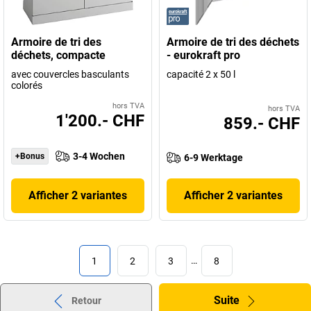
Armoire de tri des
Armoire de tri des déchets
déchets, compacte
- eurokraft pro
avec couvercles basculants
capacité 2 x 50 l
colorés
hors TVA
hors TVA
1'200.- CHF
859.- CHF
3-4 Wochen
+Bonus
6-9 Werktage
Afficher 2 variantes
Afficher 2 variantes
1
2
3
…
8
Suite
Retour