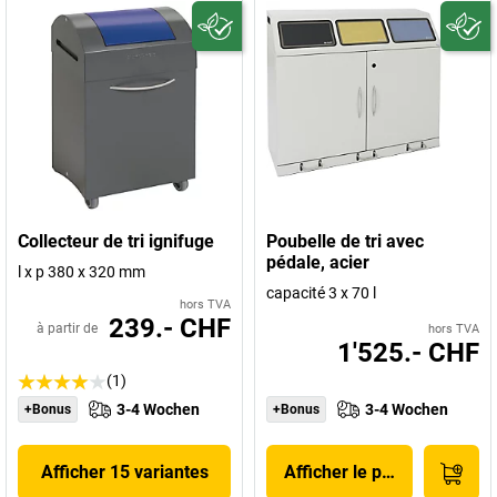
Collecteur de tri ignifuge
Poubelle de tri avec
pédale, acier
l x p 380 x 320 mm
capacité 3 x 70 l
hors TVA
239.- CHF
à partir de
hors TVA
1'525.- CHF
(1)
3-4 Wochen
3-4 Wochen
+Bonus
+Bonus
Afficher 15 variantes
Afficher le produit