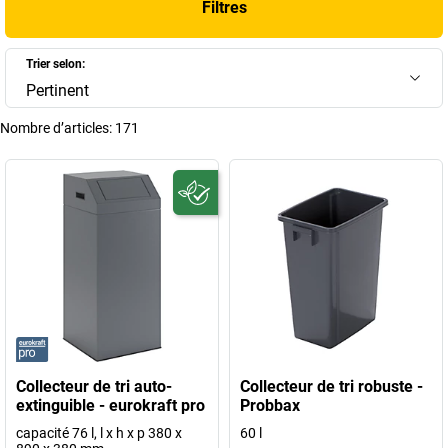
Filtres
+
Afficher plus
Trier selon:
Pertinent
Nombre d’articles:
171
Collecteur de tri auto-
Collecteur de tri robuste -
extinguible - eurokraft pro
Probbax
capacité 76 l, l x h x p 380 x
60 l