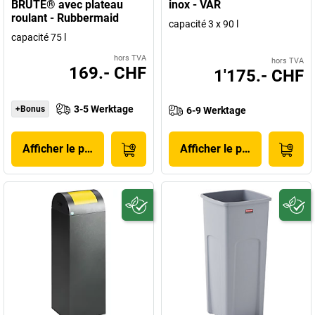
BRUTE® avec plateau
inox - VAR
roulant - Rubbermaid
capacité 3 x 90 l
capacité 75 l
hors TVA
hors TVA
169.- CHF
1'175.- CHF
3-5 Werktage
+Bonus
6-9 Werktage
Afficher le produit
Afficher le produit