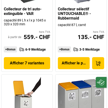
Collecteur de tri auto-
Collecteur sélectif
extinguible - VAR
UNTOUCHABLE® -
Rubbermaid
capacité 89 l, h x l x p 1045 x
320 x 320 mm
capacité 87 l, carré
hors TVA
hors TVA
559.- CHF
135.- CHF
à partir de
6-9 Werktage
3-5 Werktage
+Bonus
+Bonus
Afficher 7 variantes
Afficher le produit