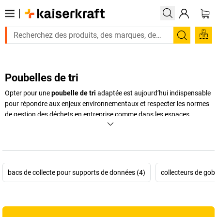
Recherc
Poubelles de tri
Opter pour une
poubelle de tri
adaptée est aujourd’hui indispensable
pour répondre aux enjeux environnementaux et respecter les normes
de gestion des déchets en entreprise comme dans les espaces
publics. Que vous ayez besoin d’un
bac de tri
individuel, d’une
poubelle de bureau
compacte ou d’un grand
conteneur de tri
pour
les zones à forte fréquentation, notre gamme variée propose des
solutions pour chaque contexte. Les
poubelles de tri sélectif
permettent de séparer efficacement papier, plastique, verre ou
bacs de collecte pour supports de données (4)
collecteurs de gobe
biodéchets, grâce à des systèmes pratiques et robustes. Qu’il
s’agisse de modèles à pédale, de bacs empilables, de poubelles design
pour open-space ou de conteneurs extérieurs résistants aux
intempéries, vous trouverez le produit qui correspond à vos besoins.