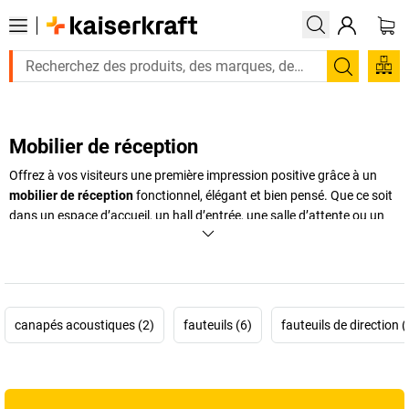
Recherc
Mobilier de réception
Offrez à vos visiteurs une première impression positive grâce à un
mobilier de réception
fonctionnel, élégant et bien pensé. Que ce soit
dans un espace d’accueil, un hall d’entrée, une salle d’attente ou un
coin salon informel, le choix du
mobilier
joue un rôle clé dans la
communication de votre image de marque. Un
mobilier d’accueil
professionnel
, composé de
fauteuils pour entrée
confortables, de
tables de réception
pratiques et de
meubles de réception
design,
contribue à créer un environnement chaleureux et inspirant. En alliant
canapés acoustiques (2)
fauteuils (6)
fauteuils de direction (
confort, esthétique et fonctionnalité, vous améliorez à la fois
l’expérience client et le bien-être de vos collaborateurs. Découvrez
notre large sélection de mobilier de salon et d’accueil pour aménager
vos espaces selon vos besoins et vos valeurs.