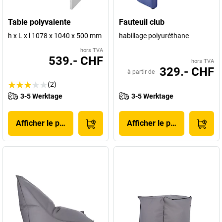
Table polyvalente
Fauteuil club
h x L x l 1078 x 1040 x 500 mm
habillage polyuréthane
hors TVA
539.- CHF
hors TVA
329.- CHF
à partir de
(2)
3-5 Werktage
3-5 Werktage
Afficher le produit
Afficher le produit