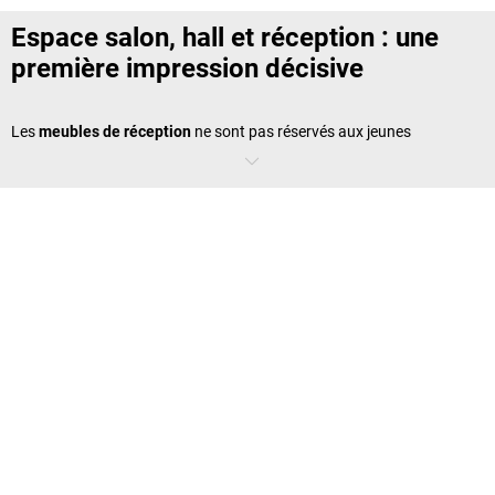
Espace salon, hall et réception : une
première impression décisive
Les
meubles de réception
ne sont pas réservés aux jeunes
entreprises. Toute organisation peut bénéficier d’un espace d’accueil
bien aménagé pour transmettre ses valeurs dès le premier contact.
Un
mobilier d’accueil professionnel
bien choisi valorise l’image de
votre entreprise et instaure un climat de confiance. Qu’il s’agisse
d’une salle d’attente, d’un hall d’entrée ou d’un coin détente pour vos
équipes, l’ambiance perçue repose sur le soin apporté à
l’aménagement.
Les caractéristiques d’un mobilier d’accueil
professionnel réussi
Aujourd’hui, le
mobilier de réception
ne se limite plus à être