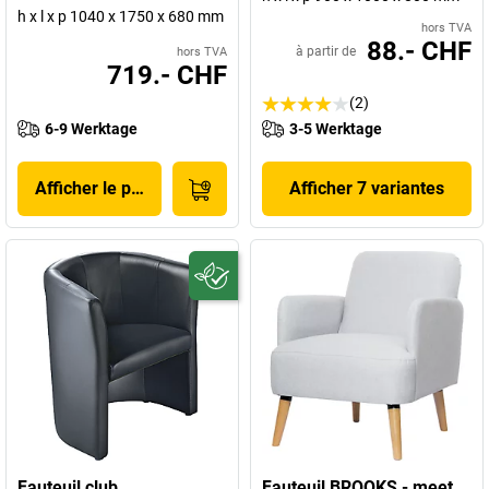
h x l x p 1040 x 1750 x 680 mm
hors TVA
88.- CHF
à partir de
hors TVA
719.- CHF
(2)
6-9 Werktage
3-5 Werktage
Afficher le produit
Afficher 7 variantes
Fauteuil club
Fauteuil BROOKS - meet