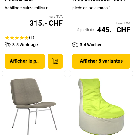
habillage cuir/similicuir
pieds en bois massif
hors TVA
315.- CHF
hors TVA
445.- CHF
à partir de
(1)
3-5 Werktage
3-4 Wochen
Afficher le produit
Afficher 3 variantes