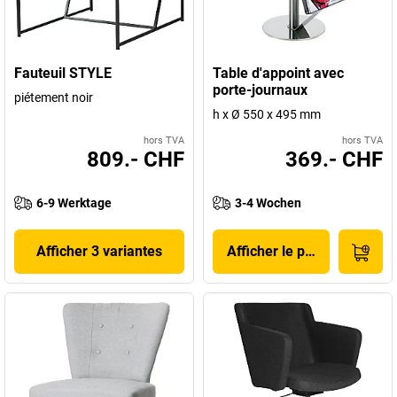
Fauteuil STYLE
Table d'appoint avec
porte-journaux
piétement noir
h x Ø 550 x 495 mm
hors TVA
hors TVA
809.- CHF
369.- CHF
6-9 Werktage
3-4 Wochen
Afficher 3 variantes
Afficher le produit