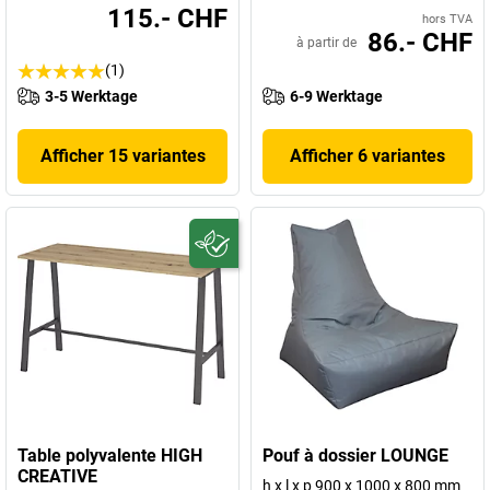
115.- CHF
hors TVA
86.- CHF
à partir de
(1)
3-5 Werktage
6-9 Werktage
Afficher 15 variantes
Afficher 6 variantes
Table polyvalente HIGH
Pouf à dossier LOUNGE
CREATIVE
h x l x p 900 x 1000 x 800 mm