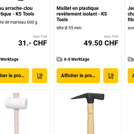
u arrache-clou
Maillet en plastique
Je
ique - KS Tools
revêtement isolant - KS
ch
Tools
fib
ête de marteau 600 g
tête Ø 55 mm
ave
hors TVA
hors TVA
31.- CHF
49.50 CHF
 Werktage
6-9 Werktage
cher le produit
Afficher le produit