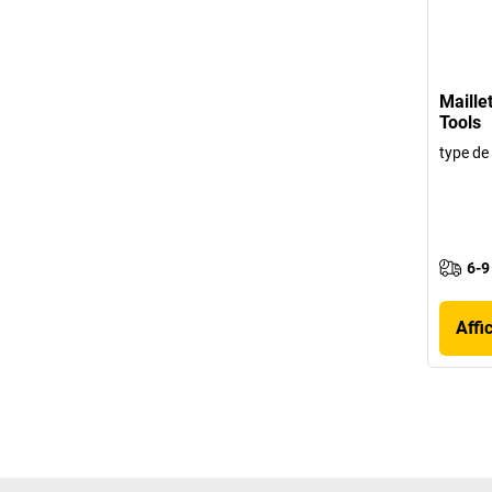
Maille
Tools
type de
6-9
Affi