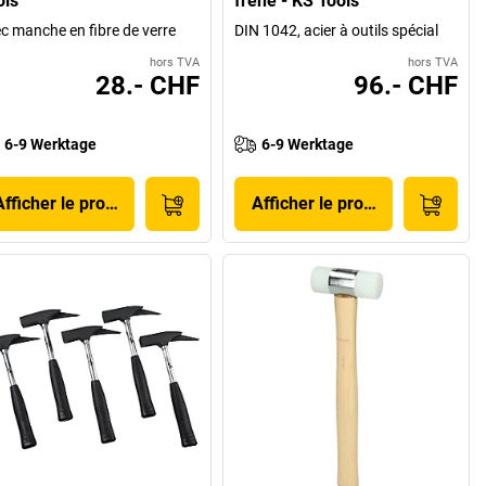
ols
frêne - KS Tools
c manche en fibre de verre
DIN 1042, acier à outils spécial
hors TVA
hors TVA
28.- CHF
96.- CHF
6-9 Werktage
6-9 Werktage
Afficher le produit
Afficher le produit