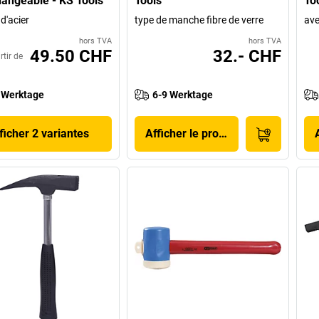
hangeable - KS Tools
Tools
To
d'acier
type de manche fibre de verre
ave
hors TVA
hors TVA
49.50 CHF
32.- CHF
rtir de
 Werktage
6-9 Werktage
ficher 2 variantes
Afficher le produit