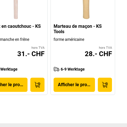
t en caoutchouc - KS
Marteau de maçon - KS
Tools
 manche en frêne
forme américaine
hors TVA
hors TVA
31.- CHF
28.- CHF
 Werktage
6-9 Werktage
cher le produit
Afficher le produit