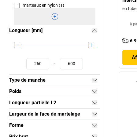
interc
marteaux en nylon (1)
en tube 
à pa
Longueur [mm]
6-9
Af
-
Type de manche
Poids
Longueur partielle L2
Largeur de la face de martelage
Forme
Prix brut