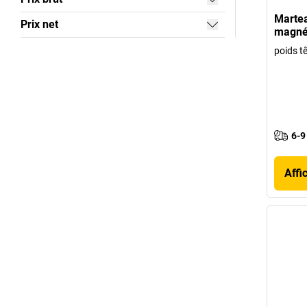
Martea
Prix net
magnét
poids t
6-9
Affi