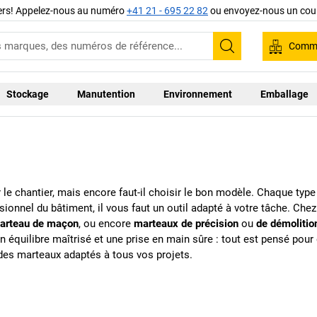
iers! Appelez-nous au numéro
+41 21 - 695 22 82
ou envoyez-nous un cour
Comma
Recherche
Stockage
Manutention
Environnement
Emballage
 le chantier, mais encore faut-il choisir le bon modèle. Chaque typ
sionnel du bâtiment, il vous faut un outil adapté à votre tâche. Che
arteau de maçon
, ou encore
marteaux de précision
ou
de démolitio
équilibre maîtrisé et une prise en main sûre : tout est pensé pour q
 des marteaux adaptés à tous vos projets.