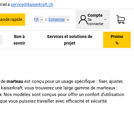
riel à
service@kaiserkraft.ch
Compte
nde rapide
FR
|
Entreprise
Se
connecter
Bon à
Services et solutions de
Promo
savoir
projet
%
e de
marteau
est conçu pour un usage spécifique : fixer, ajuster,
z
kaiserkraft
, vous trouverez une large gamme de marteaux :
n
. Nos modèles sont conçus pour offrir un confort d’utilisation
ue vous puissiez travailler avec efficacité et sécurité.