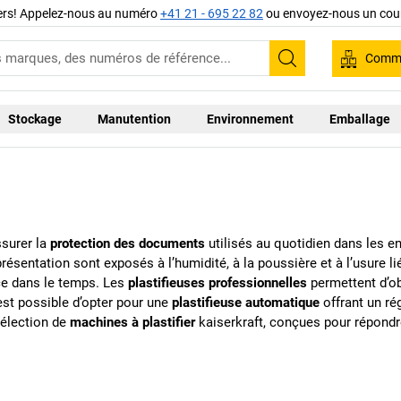
iers! Appelez-nous au numéro
+41 21 - 695 22 82
ou envoyez-nous un cour
Comma
Recherche
Stockage
Manutention
Environnement
Emballage
surer la
protection des documents
utilisés au quotidien dans les e
e présentation sont exposés à l’humidité, à la poussière et à l’usure
nce dans le temps. Les
plastifieuses professionnelles
permettent d’obt
 est possible d’opter pour une
plastifieuse automatique
offrant un rég
sélection de
machines à plastifier
kaiserkraft
, conçues pour répondre