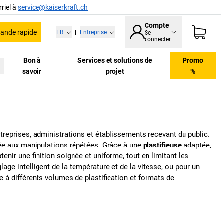
riel à
service@kaiserkraft.ch
Compte
nde rapide
FR
|
Entreprise
Se
connecter
Bon à
Services et solutions de
Promo
savoir
projet
%
ntreprises, administrations et établissements recevant du public.
 liée aux manipulations répétées. Grâce à une
plastifieuse
adaptée,
enir une finition soignée et uniforme, tout en limitant les
lage intelligent de la température et de la vitesse, ou pour un
 à différents volumes de plastification et formats de