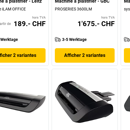
 à plastifier - Leitz
Machine à plastifier - GBC
Ma
e iLAM OFFICE
PROSERIES 3600LM
sy
hors TVA
hors TVA
189.- CHF
1'675.- CHF
artir de
 Werktage
3-5 Werktage
ficher 2 variantes
Afficher 2 variantes