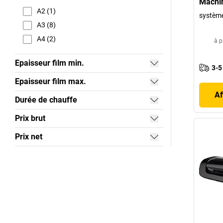
Machine
A2 (1)
systèm
A3 (8)
A4 (2)
à p
Epaisseur film min.
3-5
Epaisseur film max.
Af
Durée de chauffe
Prix brut
Prix net