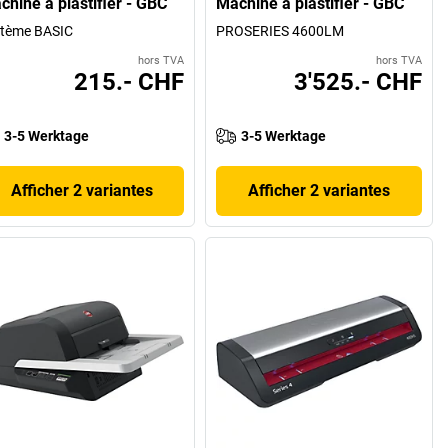
chine à plastifier - GBC
Machine à plastifier - GBC
stème BASIC
PROSERIES 4600LM
hors TVA
hors TVA
215.- CHF
3'525.- CHF
3-5 Werktage
3-5 Werktage
Afficher 2 variantes
Afficher 2 variantes