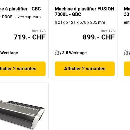
e à plastifier - GBC
Machine à plastifier FUSION
Ma
7000L - GBC
30
 PROFI, avec capteurs
h x l x p 121 x 578 x 235 mm
ent
hors TVA
hors TVA
719.- CHF
899.- CHF
 Werktage
3-5 Werktage
ficher 2 variantes
Afficher 2 variantes