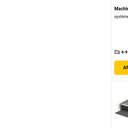
Machin
système
6-9
Af