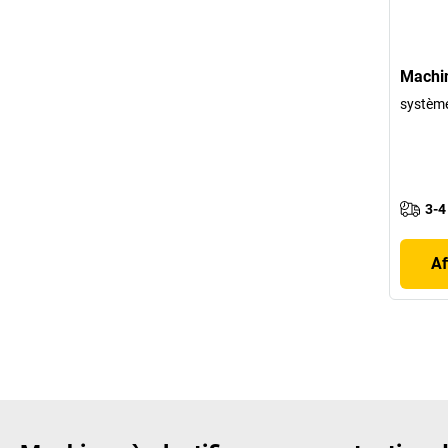
Machine
systèm
3-4
Af