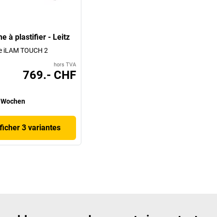
 à plastifier - Leitz
e iLAM TOUCH 2
hors TVA
769.- CHF
 Wochen
ficher 3 variantes