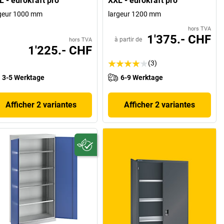
L - eurokraft pro
XXL - eurokraft pro
geur 1000 mm
largeur 1200 mm
hors TVA
1'375.- CHF
à partir de
hors TVA
1'225.- CHF
(3)
3-5 Werktage
6-9 Werktage
Afficher 2 variantes
Afficher 2 variantes