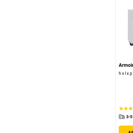
Armoir
h x l x
3-5
Af