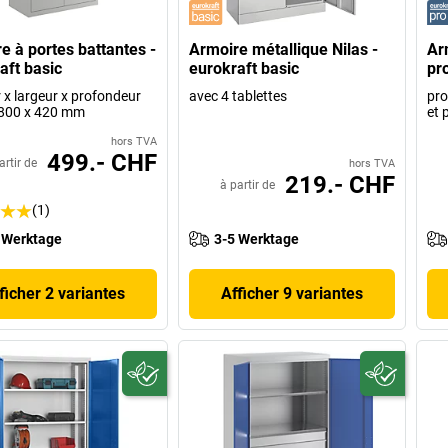
e à portes battantes -
Armoire métallique Nilas -
Arm
aft basic
eurokraft basic
pr
 x largeur x profondeur
avec 4 tablettes
pro
 800 x 420 mm
et 
hors TVA
499.- CHF
artir de
hors TVA
219.- CHF
à partir de
(1)
 Werktage
3-5 Werktage
ficher 2 variantes
Afficher 9 variantes