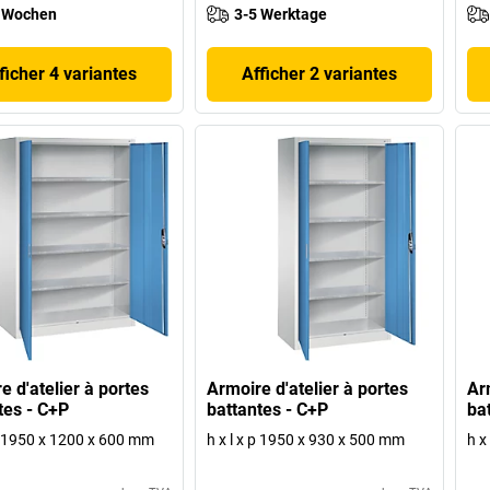
 Wochen
3-5 Werktage
ficher 4 variantes
Afficher 2 variantes
e d'atelier à portes
Armoire d'atelier à portes
Arm
tes - C+P
battantes - C+P
ba
 p 1950 x 1200 x 600 mm
h x l x p 1950 x 930 x 500 mm
h x