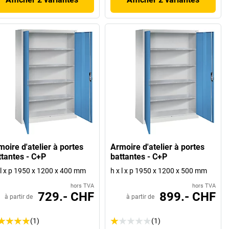
oire d'atelier à portes
Armoire d'atelier à portes
ttantes - C+P
battantes - C+P
 l x p 1950 x 1200 x 400 mm
h x l x p 1950 x 1200 x 500 mm
hors TVA
hors TVA
729.- CHF
899.- CHF
à partir de
à partir de
(1)
(1)