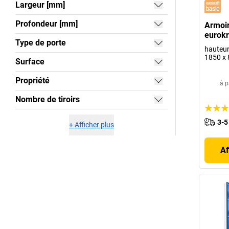
Largeur [mm]
Profondeur [mm]
Armoir
eurokr
Type de porte
hauteur
1850 x
Surface
Propriété
à p
Nombre de tiroirs
3-5
+
Afficher plus
Af