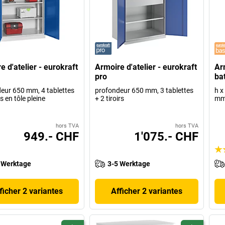
e d'atelier - eurokraft
Armoire d'atelier - eurokraft
Ar
pro
ba
eur 650 mm, 4 tablettes
profondeur 650 mm, 3 tablettes
h x
s en tôle pleine
+ 2 tiroirs
m
hors TVA
hors TVA
949.- CHF
1'075.- CHF
 Werktage
3-5 Werktage
ficher 2 variantes
Afficher 2 variantes