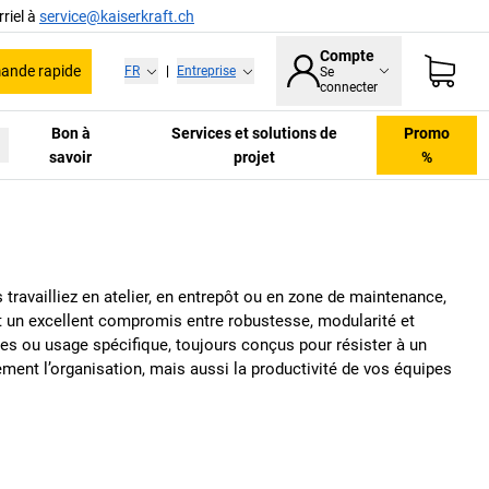
riel à
service@kaiserkraft.ch
Compte
nde rapide
FR
|
Entreprise
Se
connecter
Bon à
Services et solutions de
Promo
savoir
projet
%
travailliez en atelier, en entrepôt ou en zone de maintenance,
t un excellent compromis entre robustesse, modularité et
des ou usage spécifique, toujours conçus pour résister à un
ment l’organisation, mais aussi la productivité de vos équipes