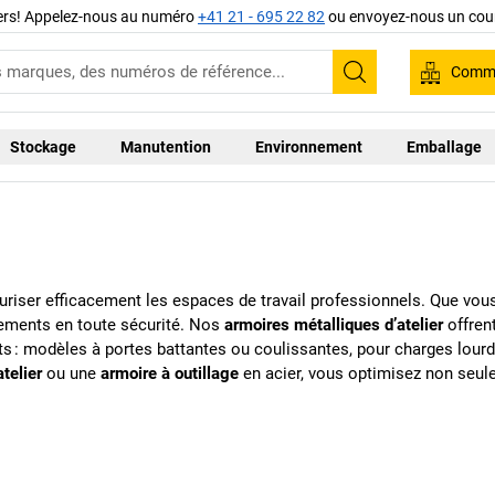
iers! Appelez-nous au numéro
+41 21 - 695 22 82
ou envoyez-nous un cour
Comma
Recherche
Stockage
Manutention
Environnement
Emballage
uriser efficacement les espaces de travail professionnels. Que vous 
pements en toute sécurité. Nos
armoires métalliques d’atelier
offren
ts : modèles à portes battantes ou coulissantes, pour charges lour
telier
ou une
armoire à outillage
en acier, vous optimisez non seule