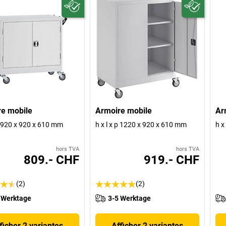
e mobile
Armoire mobile
Ar
 p 920 x 920 x 610 mm
h x l x p 1220 x 920 x 610 mm
h x
hors TVA
hors TVA
809.- CHF
919.- CHF
(2)
(2)
 Werktage
3-5 Werktage
ficher 2 variantes
Afficher 2 variantes