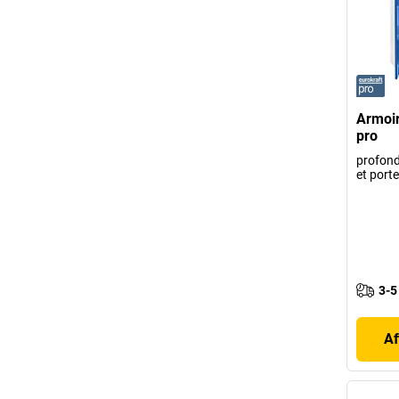
Armoir
pro
profond
et porte
3-5
Af