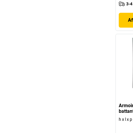
3-4
Af
Armoir
battan
h x l x