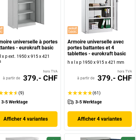
moire universelle à portes
Armoire universelle avec
ttantes - eurokraft basic
portes battantes et 4
tablettes - eurokraft basic
 l x p ext. 1950 x 915 x 421
m
h x l x p 1950 x 915 x 421 mm
hors TVA
hors TVA
379.- CHF
379.- CHF
à partir de
à partir de
(9)
(61)
3-5 Werktage
3-5 Werktage
Afficher 4 variantes
Afficher 4 variantes