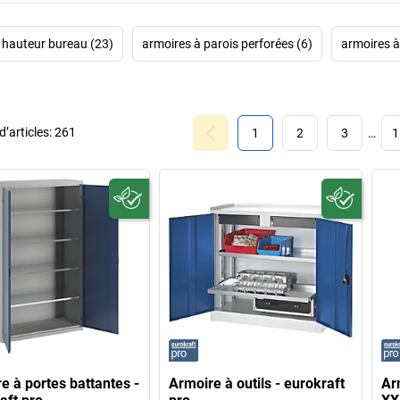
s hauteur bureau (23)
armoires à parois perforées (6)
armoires à
’articles:
261
1
2
3
…
1
e à portes battantes -
Armoire à outils - eurokraft
Ar