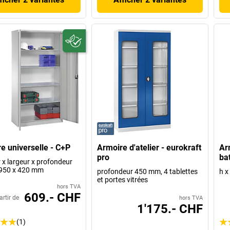
e universelle - C+P
Armoire d'atelier - eurokraft
Arm
pro
ba
 x largeur x profondeur
 950 x 420 mm
profondeur 450 mm, 4 tablettes
h x
et portes vitrées
hors TVA
609.- CHF
artir de
hors TVA
1'175.- CHF
(1)