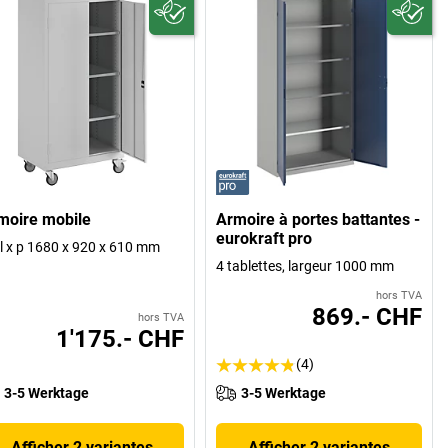
moire mobile
Armoire à portes battantes -
eurokraft pro
 l x p 1680 x 920 x 610 mm
4 tablettes, largeur 1000 mm
hors TVA
869.- CHF
hors TVA
1'175.- CHF
(4)
3-5 Werktage
3-5 Werktage
Afficher 2 variantes
Afficher 2 variantes