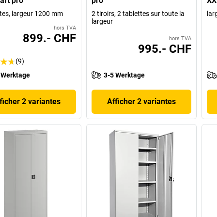
aft pro
pro
XX
ttes, largeur 1200 mm
2 tiroirs, 2 tablettes sur toute la
lar
largeur
hors TVA
899.- CHF
hors TVA
995.- CHF
(9)
 Werktage
3-5 Werktage
ficher 2 variantes
Afficher 2 variantes