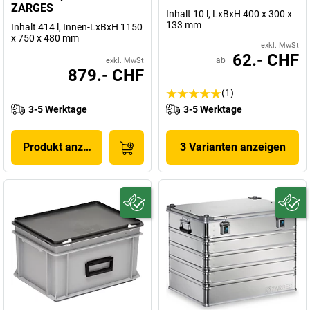
ZARGES
Inhalt 10 l, LxBxH 400 x 300 x
133 mm
Inhalt 414 l, Innen-LxBxH 1150
x 750 x 480 mm
exkl. MwSt
62.- CHF
ab
exkl. MwSt
879.- CHF
(1)
3-5 Werktage
3-5 Werktage
Produkt anzeigen
3 Varianten anzeigen