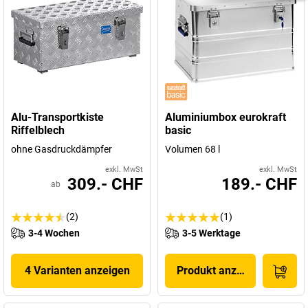
Alu-Transportkiste
Aluminiumbox eurokraft
Riffelblech
basic
ohne Gasdruckdämpfer
Volumen 68 l
exkl. MwSt
exkl. MwSt
309.- CHF
189.- CHF
ab
(2)
(1)
3-4 Wochen
3-5 Werktage
4 Varianten anzeigen
Produkt anzeigen