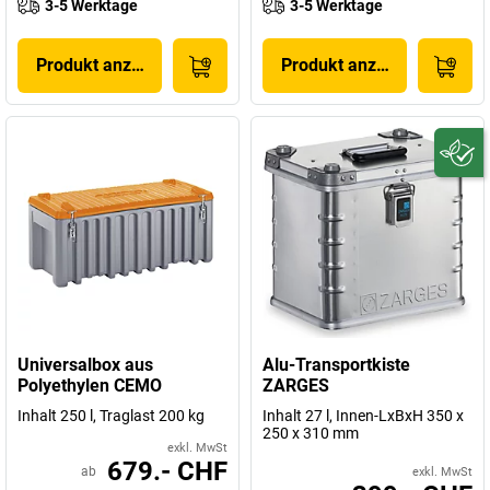
3-5 Werktage
3-5 Werktage
Produkt anzeigen
Produkt anzeigen
Universalbox aus
Alu-Transportkiste
Polyethylen CEMO
ZARGES
Inhalt 250 l, Traglast 200 kg
Inhalt 27 l, Innen-LxBxH 350 x
250 x 310 mm
exkl. MwSt
679.- CHF
ab
exkl. MwSt