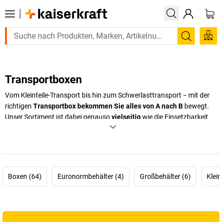
Suchen
Transportboxen
Vom Kleinteile-Transport bis hin zum Schwerlasttransport − mit der
richtigen
Transportbox bekommen Sie alles von A nach B
bewegt.
Unser Sortiment ist dabei genauso
vielseitig
wie die Einsetzbarkeit
der Boxen: Ob Lagerbehälter, Sortimentskoffer oder
Alutransportkiste, es gibt fast nichts, was wir im
kaiserkraft
Online
Shop nicht haben.
+
Mehr anzeigen
Boxen (64)
Euronormbehälter (4)
Großbehälter (6)
Klein