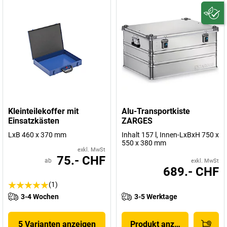
Kleinteilekoffer mit
Alu-Transportkiste
Einsatzkästen
ZARGES
LxB 460 x 370 mm
Inhalt 157 l, Innen-LxBxH 750 x
550 x 380 mm
exkl. MwSt
75.- CHF
ab
exkl. MwSt
689.- CHF
(1)
3-4 Wochen
3-5 Werktage
5 Varianten anzeigen
Produkt anzeigen