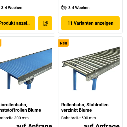
3-4 Wochen
3-4 Wochen
Produkt anzeigen
11 Varianten anzeigen
Neu
einrollenbahn,
Rollenbahn, Stahlrollen
nststoffrollen Blume
verzinkt Blume
hnbreite 300 mm
Bahnbreite 500 mm
auf Anfrage
auf Anfrage