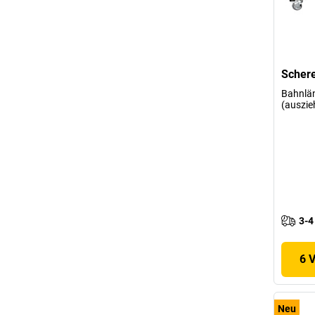
Scher
Bahnlä
(auszie
3-4
6 
Neu