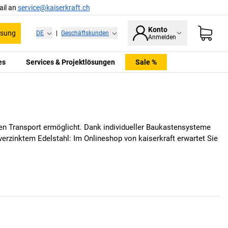
ail an
service@kaiserkraft.ch
Konto
ssung
DE
|
Geschäftskunden
Anmelden
es
Services & Projektlösungen
Sale %
sen Transport ermöglicht. Dank individueller Baukastensysteme
s verzinktem Edelstahl: Im Onlineshop von
kaiserkraft
erwartet Sie