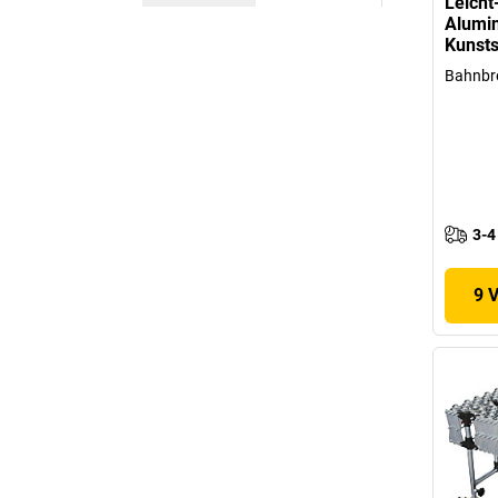
Leicht
Alumi
Kunsts
Bahnbr
3-4
9 