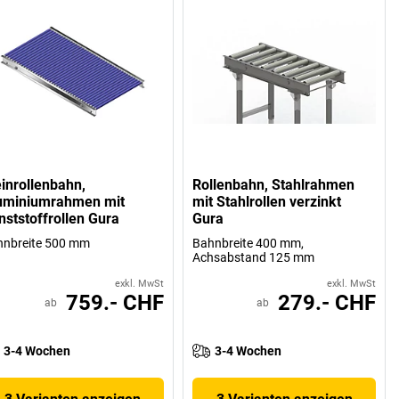
einrollenbahn,
Rollenbahn, Stahlrahmen
uminiumrahmen mit
mit Stahlrollen verzinkt
nststoffrollen Gura
Gura
hnbreite 500 mm
Bahnbreite 400 mm,
Achsabstand 125 mm
exkl. MwSt
exkl. MwSt
759.- CHF
279.- CHF
ab
ab
3-4 Wochen
3-4 Wochen