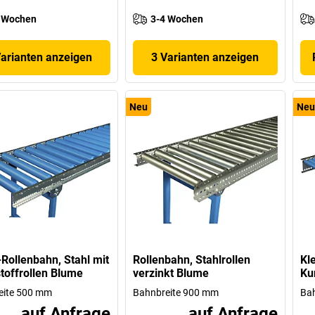
 Wochen
3-4 Wochen
Varianten anzeigen
3 Varianten anzeigen
Neu
Neu
-Rollenbahn, Stahl mit
Rollenbahn, Stahlrollen
Kl
toffrollen Blume
verzinkt Blume
Ku
eite 500 mm
Bahnbreite 900 mm
Ba
auf Anfrage
auf Anfrage