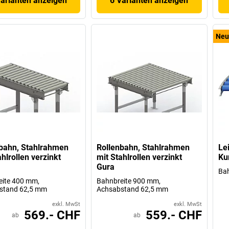
Varianten anzeigen
6 Varianten anzeigen
Neu
bahn, Stahlrahmen
Rollenbahn, Stahlrahmen
Le
ahlrollen verzinkt
mit Stahlrollen verzinkt
Ku
Gura
Bah
eite 400 mm,
Bahnbreite 900 mm,
stand 62,5 mm
Achsabstand 62,5 mm
exkl. MwSt
exkl. MwSt
569.- CHF
559.- CHF
ab
ab