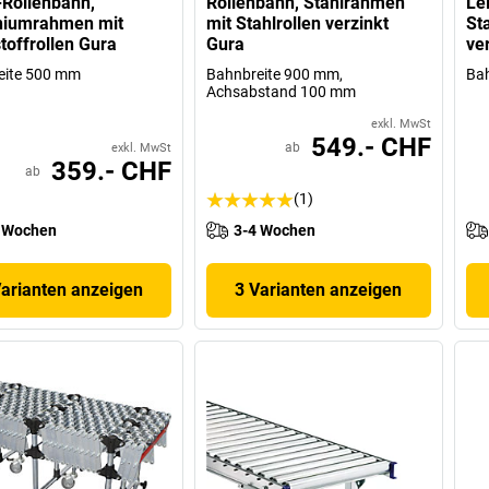
-Rollenbahn,
Rollenbahn, Stahlrahmen
Le
niumrahmen mit
mit Stahlrollen verzinkt
St
toffrollen Gura
Gura
ve
eite 500 mm
Bahnbreite 900 mm,
Ba
Achsabstand 100 mm
exkl. MwSt
549.- CHF
ab
exkl. MwSt
359.- CHF
ab
(1)
 Wochen
3-4 Wochen
Varianten anzeigen
3 Varianten anzeigen