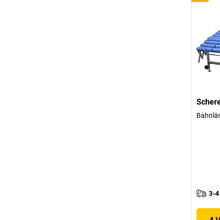
Scher
Bahnlä
3-4