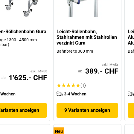
en-Röllchenbahn Gura
Leicht-Rollenbahn,
Le
Stahlrahmen mit Stahlrollen
Al
nge 1300 - 4500 mm
verzinkt Gura
Al
hbar)
Bahnbreite 300 mm
Ba
exkl. MwSt
389.- CHF
ab
exkl. MwSt
1'625.- CHF
ab
(1)
 Wochen
3-4 Wochen
Varianten anzeigen
9 Varianten anzeigen
Neu