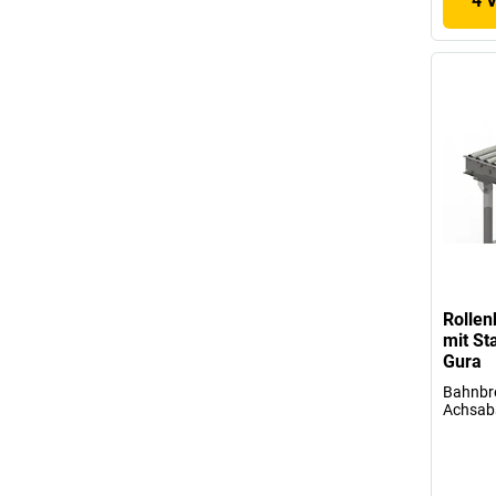
4 
Rollen
mit St
Gura
Bahnbr
Achsab