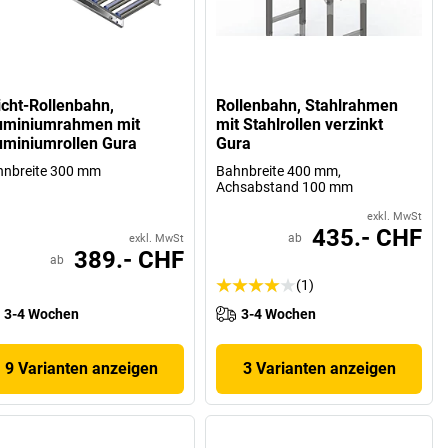
icht-Rollenbahn,
Rollenbahn, Stahlrahmen
uminiumrahmen mit
mit Stahlrollen verzinkt
uminiumrollen Gura
Gura
hnbreite 300 mm
Bahnbreite 400 mm,
Achsabstand 100 mm
exkl. MwSt
435.- CHF
ab
exkl. MwSt
389.- CHF
ab
(1)
3-4 Wochen
3-4 Wochen
9 Varianten anzeigen
3 Varianten anzeigen