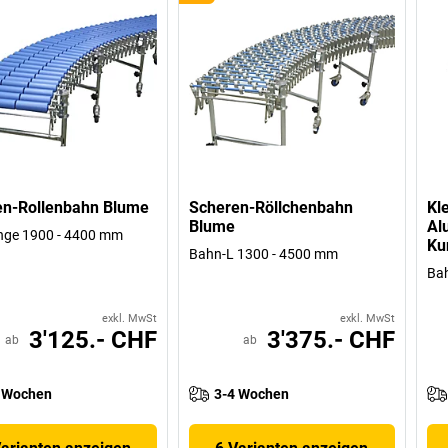
en-Rollenbahn Blume
Scheren-Röllchenbahn
Kl
Blume
Al
nge 1900 - 4400 mm
Ku
Bahn-L 1300 - 4500 mm
Ba
exkl. MwSt
exkl. MwSt
3'125.- CHF
3'375.- CHF
ab
ab
 Wochen
3-4 Wochen