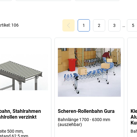
rtikel:
106
1
2
3
…
5
bahn, Stahlrahmen
Scheren-Rollenbahn Gura
Kl
ahlrollen verzinkt
Al
Bahnlänge 1700 - 6300 mm
Ku
(ausziehbar)
eite 500 mm,
Ba
stand 62,5 mm