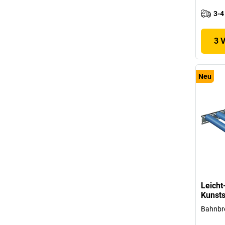
3-4
3 
Neu
Leicht
Kunsts
Bahnbr