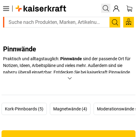
Suchen
Pinnwände
Praktisch und alltagstauglich:
Pinnwände
sind der passende Ort für
Notizen, Ideen, Arbeitspläne und vieles mehr. Außerdem sind sie
nahezu überall einsetzbar. Entdecken Sie bei
kaiserkraft
Pinnwände
für jeden Bedarf – von der klassischen Korkpinnwand bis zur edlen
Stoffpinnwand.
+
Mehr anzeigen
Kork-Pinnboards (5)
Magnetwände (4)
Moderationswände st