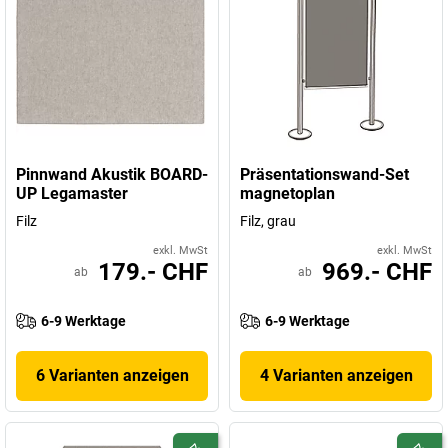
Pinnwand Akustik BOARD-
Präsentationswand-Set
UP Legamaster
magnetoplan
Filz
Filz, grau
exkl. MwSt
exkl. MwSt
179.- CHF
969.- CHF
ab
ab
6-9 Werktage
6-9 Werktage
6 Varianten anzeigen
4 Varianten anzeigen