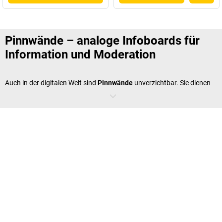
Pinnwände – analoge Infoboards für
Information und Moderation
Auch in der digitalen Welt sind
Pinnwände
unverzichtbar. Sie dienen
als visuelle Kommunikationsplattform für Mitarbeiter, Moderatoren
und Teams. Egal, ob Sie wichtige Dokumente, Flyer,
Moderationskarten oder einfach nur persönliche Notizen anbringen –
sie erleichtern den Austausch und die Übersicht.
Verwenden Sie Pinnwände, um Ihre Mitarbeiter tagesaktuell über
Unternehmensneuigkeiten, interne Stellenausschreibungen oder
Pläne zu informieren
Gestalten Sie Ihren persönlichen Arbeitsplatz, indem Sie
Erinnerungen, To-Do-Listen oder Fotos einfach anpinnen. So behalten
Sie alles Wichtige im Blick