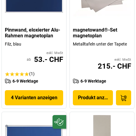
Pinnwand, eloxierter Alu-
magnetowand®-Set
Rahmen magnetoplan
magnetoplan
Filz, blau
Metalltafeln unter der Tapete
exkl. MwSt
53.- CHF
ab
exkl. MwSt
215.- CHF
(1)
6-9 Werktage
6-9 Werktage
4 Varianten anzeigen
Produkt anzeigen