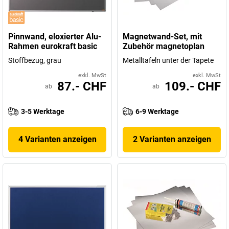
Pinnwand, eloxierter Alu-
Magnetwand-Set, mit
Rahmen eurokraft basic
Zubehör magnetoplan
Stoffbezug, grau
Metalltafeln unter der Tapete
exkl. MwSt
exkl. MwSt
87.- CHF
109.- CHF
ab
ab
3-5 Werktage
6-9 Werktage
4 Varianten anzeigen
2 Varianten anzeigen