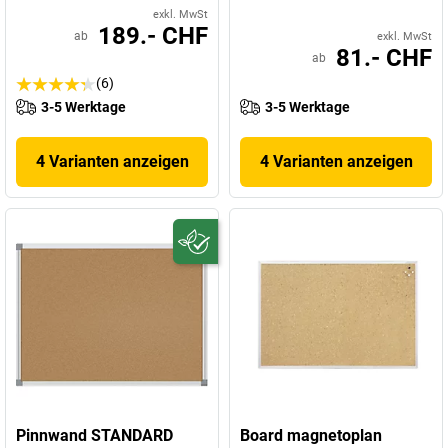
exkl. MwSt
189.- CHF
ab
exkl. MwSt
81.- CHF
ab
(6)
3-5 Werktage
3-5 Werktage
4 Varianten anzeigen
4 Varianten anzeigen
Pinnwand STANDARD
Board magnetoplan