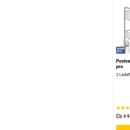
Postve
pro
2 Ladef
3-5