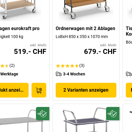
gen eurokraft pro
Ordnerwagen mit 2 Ablagen
Ti
Ko
igkeit 100 kg
LxBxH 850 x 350 x 1070 mm
Bö
exkl. MwSt
exkl. MwSt
519.- CHF
679.- CHF
(2)
(3)
 Werktage
3-4 Wochen
dukt anzeigen
2 Varianten anzeigen