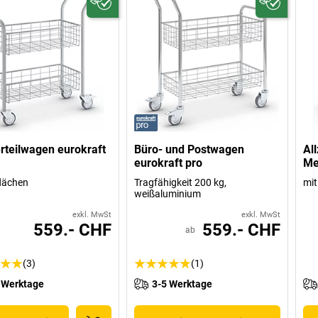
rteilwagen eurokraft
Büro- und Postwagen
Al
eurokraft pro
Me
lächen
Tragfähigkeit 200 kg,
mit
weißaluminium
exkl. MwSt
exkl. MwSt
559.- CHF
559.- CHF
ab
(3)
(1)
 Werktage
3-5 Werktage