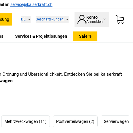
ail an
service@kaiserkraft.ch
Konto
ssung
DE
|
Geschäftskunden
Anmelden
es
Services & Projektlösungen
Sale %
ehr Ordnung und Übersichtlichkeit. Entdecken Sie bei
kaiserkraft
wagen
.
Mehrzweckwagen (11)
Postverteilwagen (2)
Servierwagen (