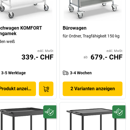
schwagen KOMFORT
Bürowagen
ngamek
für Ordner, Tragfähigkeit 150 kg
den weiß
exkl. MwSt
exkl. MwSt
339.- CHF
679.- CHF
ab
3-5 Werktage
3-4 Wochen
Produkt anzeigen
2 Varianten anzeigen