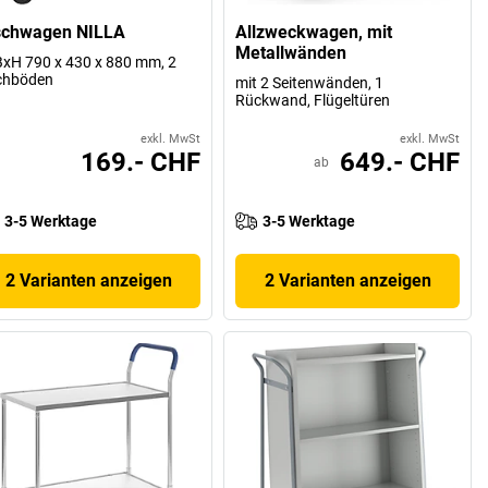
schwagen NILLA
Allzweckwagen, mit
Metallwänden
xH 790 x 430 x 880 mm, 2
chböden
mit 2 Seitenwänden, 1
Rückwand, Flügeltüren
exkl. MwSt
exkl. MwSt
169.- CHF
649.- CHF
ab
3-5 Werktage
3-5 Werktage
2 Varianten anzeigen
2 Varianten anzeigen