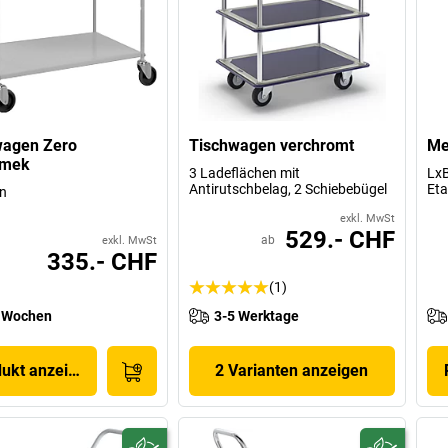
wagen Zero
Tischwagen verchromt
Me
amek
3 Ladeflächen mit
LxB
Antirutschbelag, 2 Schiebebügel
Et
n
exkl. MwSt
529.- CHF
ab
exkl. MwSt
335.- CHF
(1)
 Wochen
3-5 Werktage
dukt anzeigen
2 Varianten anzeigen