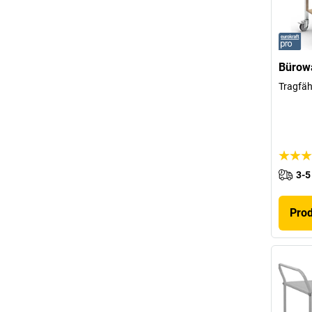
Bürowa
Tragfäh
3-5
Pro