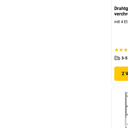
Drahtg
verch
mit 4 E
3-5
2 