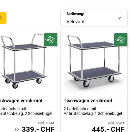
Sortierung:
Relevant
schwagen verchromt
Tischwagen verchromt
adeflächen mit
2 Ladeflächen mit
irutschbelag, 2 Schiebebügel
Antirutschbelag, 1 Schiebebügel
exkl. MwSt
exkl. MwSt
339.- CHF
445.- CHF
ab