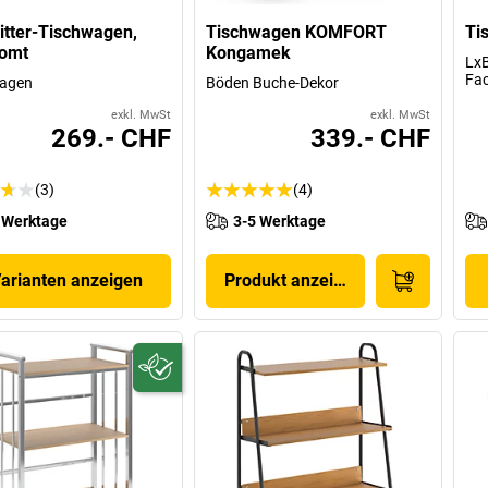
itter-Tischwagen,
Tischwagen KOMFORT
Ti
romt
Kongamek
LxB
Fa
tagen
Böden Buche-Dekor
exkl. MwSt
exkl. MwSt
269.- CHF
339.- CHF
(3)
(4)
 Werktage
3-5 Werktage
Varianten anzeigen
Produkt anzeigen