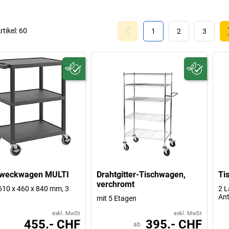
rtikel:
60
1
2
3
weckwagen MULTI
Drahtgitter-Tischwagen,
Ti
verchromt
10 x 460 x 840 mm, 3
2 L
Ant
mit 5 Etagen
exkl. MwSt
exkl. MwSt
455.- CHF
395.- CHF
ab