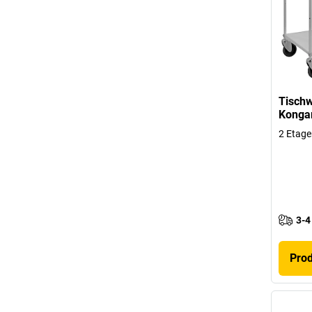
Tisch
Kong
2 Etage
3-4
Pro