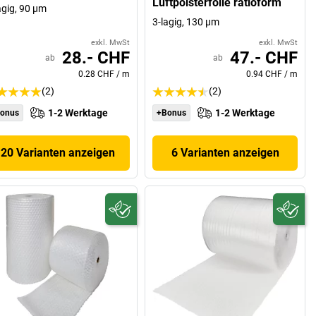
Luftpolsterfolie ratioform
agig, 90 µm
3-lagig, 130 µm
exkl. MwSt
exkl. MwSt
28.- CHF
47.- CHF
ab
ab
0.28 CHF
/
m
0.94 CHF
/
m
(2)
(2)
1-2 Werktage
1-2 Werktage
onus
+Bonus
20 Varianten anzeigen
6 Varianten anzeigen