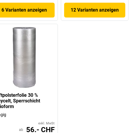
6 Varianten anzeigen
12 Varianten anzeigen
ftpolsterfolie 30 %
cycelt, Sperrschicht
tioform
agig
exkl. MwSt
56.- CHF
ab