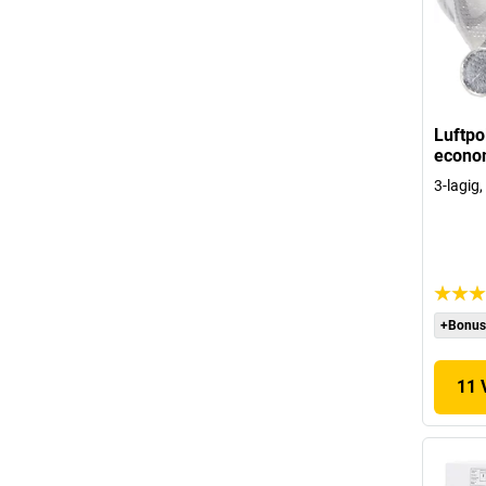
Luftpo
econo
3-lagig
+Bonus
11 