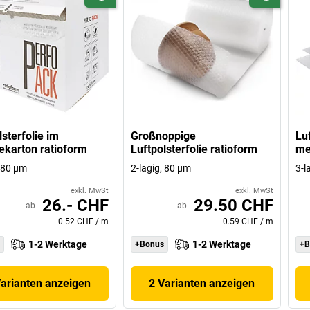
lsterfolie im
Großnoppige
Luf
karton ratioform
Luftpolsterfolie ratioform
met
, 80 µm
2-lagig, 80 µm
3-l
exkl. MwSt
exkl. MwSt
26.- CHF
29.50 CHF
ab
ab
0.52 CHF
/
m
0.59 CHF
/
m
1-2 Werktage
1-2 Werktage
+Bonus
+B
Varianten anzeigen
2 Varianten anzeigen