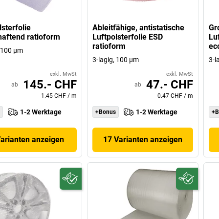
lsterfolie
Ableitfähige, antistatische
Gr
haftend ratioform
Luftpolsterfolie ESD
Luf
ratioform
ec
, 100 µm
3-lagig, 100 µm
3-l
exkl. MwSt
exkl. MwSt
145.- CHF
47.- CHF
ab
ab
1.45 CHF
/
m
0.47 CHF
/
m
1-2 Werktage
1-2 Werktage
+Bonus
+B
Varianten anzeigen
17 Varianten anzeigen