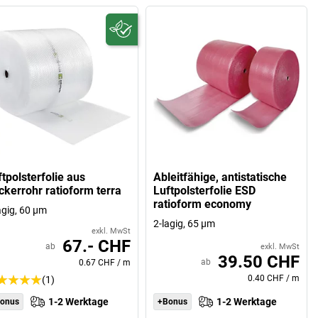
tpolsterfolie aus
Ableitfähige, antistatische
ckerrohr ratioform terra
Luftpolsterfolie ESD
ratioform economy
agig, 60 µm
2-lagig, 65 µm
exkl. MwSt
67.- CHF
ab
exkl. MwSt
39.50 CHF
ab
0.67 CHF
/
m
0.40 CHF
/
m
(1)
1-2 Werktage
1-2 Werktage
onus
+Bonus