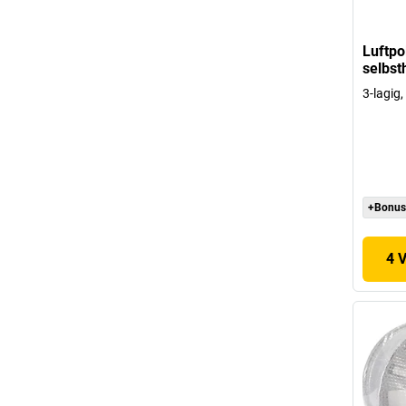
Luftpo
selbst
3-lagig
+Bonus
4 