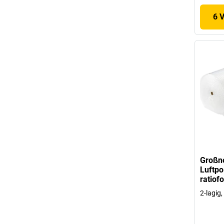
6 
Großn
Luftpol
ratiof
2-lagig