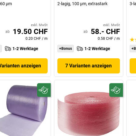
, 60 µm
2-lagig, 100 µm, extrastark
3-l
exkl. MwSt
exkl. MwSt
19.50 CHF
58.- CHF
ab
ab
0.20 CHF
/
m
0.58 CHF
/
m
1-2 Werktage
1-2 Werktage
+Bonus
+B
Varianten anzeigen
7 Varianten anzeigen