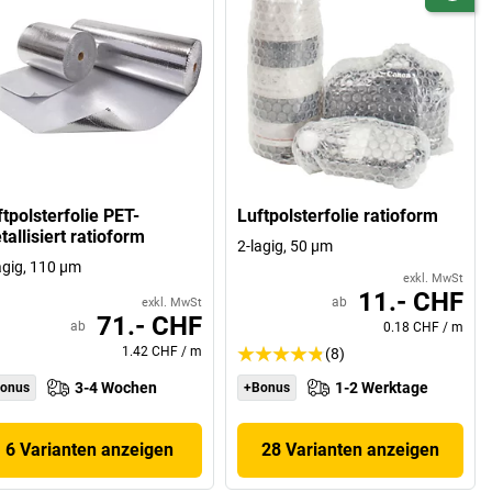
tpolsterfolie PET-
Luftpolsterfolie ratioform
allisiert ratioform
2-lagig, 50 µm
agig, 110 µm
exkl. MwSt
11.- CHF
ab
exkl. MwSt
71.- CHF
ab
0.18 CHF
/
m
1.42 CHF
/
m
(8)
3-4 Wochen
1-2 Werktage
onus
+Bonus
6 Varianten anzeigen
28 Varianten anzeigen