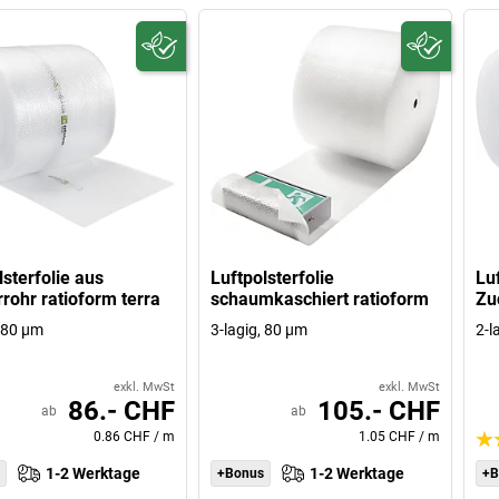
lsterfolie aus
Luftpolsterfolie
Luf
rohr ratioform terra
schaumkaschiert ratioform
Zu
, 80 µm
3-lagig, 80 µm
2-l
exkl. MwSt
exkl. MwSt
86.- CHF
105.- CHF
ab
ab
0.86 CHF
/
m
1.05 CHF
/
m
1-2 Werktage
1-2 Werktage
+Bonus
+B