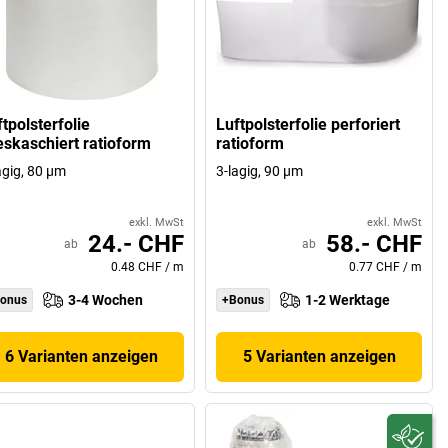
tpolsterfolie
Luftpolsterfolie perforiert
ieskaschiert ratioform
ratioform
agig, 80 µm
3-lagig, 90 µm
exkl. MwSt
exkl. MwSt
24.- CHF
58.- CHF
ab
ab
0.48 CHF
/
m
0.77 CHF
/
m
3-4 Wochen
1-2 Werktage
onus
+Bonus
6 Varianten anzeigen
5 Varianten anzeigen