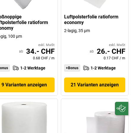
oßnoppige
Luftpolsterfolie ratioform
tpolsterfolie ratioform
economy
onomy
2-lagig, 35 µm
agig, 100 µm
exkl. MwSt
exkl. MwSt
34.- CHF
26.- CHF
ab
ab
0.68 CHF
/
m
0.17 CHF
/
m
1-2 Werktage
1-2 Werktage
onus
+Bonus
9 Varianten anzeigen
21 Varianten anzeigen