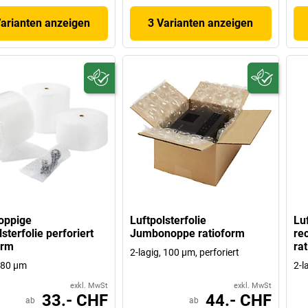
Varianten anzeigen
3 Varianten anzeigen
oppige
Luftpolsterfolie
Lu
sterfolie perforiert
Jumbonoppe ratioform
re
orm
ra
2-lagig, 100 µm, perforiert
, 80 µm
2-l
exkl. MwSt
exkl. MwSt
33.- CHF
44.- CHF
ab
ab