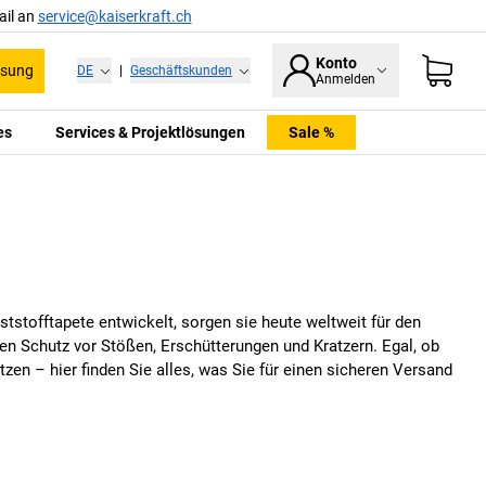
ail an
service@kaiserkraft.ch
Konto
ssung
DE
|
Geschäftskunden
Anmelden
es
Services & Projektlösungen
Sale %
ststofftapete entwickelt, sorgen sie heute weltweit für den
en Schutz vor Stößen, Erschütterungen und Kratzern. Egal, ob
tzen – hier finden Sie alles, was Sie für einen sicheren Versand