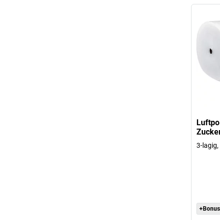
Luftpo
Zucker
3-lagig
+Bonus