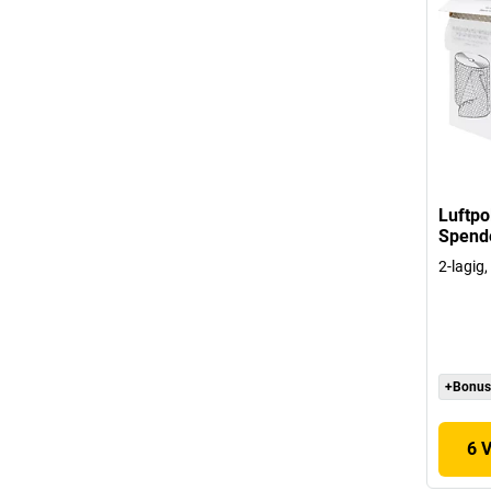
Luftpo
Spende
2-lagig
+Bonus
6 