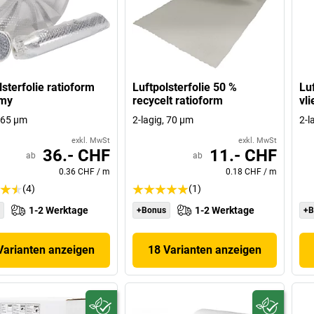
lsterfolie ratioform
Luftpolsterfolie 50 %
Luf
my
recycelt ratioform
vl
, 65 µm
2-lagig, 70 µm
2-l
exkl. MwSt
exkl. MwSt
36.- CHF
11.- CHF
ab
ab
0.36 CHF
/
m
0.18 CHF
/
m
(4)
(1)
1-2 Werktage
1-2 Werktage
+Bonus
+B
Varianten anzeigen
18 Varianten anzeigen