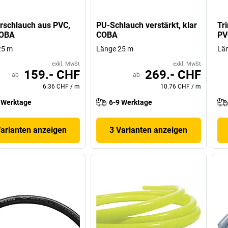
rschlauch aus PVC,
PU-Schlauch verstärkt, klar
Tr
COBA
COBA
PV
25 m
Länge 25 m
Lä
exkl. MwSt
exkl. MwSt
159.- CHF
269.- CHF
ab
ab
6.36 CHF
/
m
10.76 CHF
/
m
 Werktage
6-9 Werktage
Varianten anzeigen
3 Varianten anzeigen