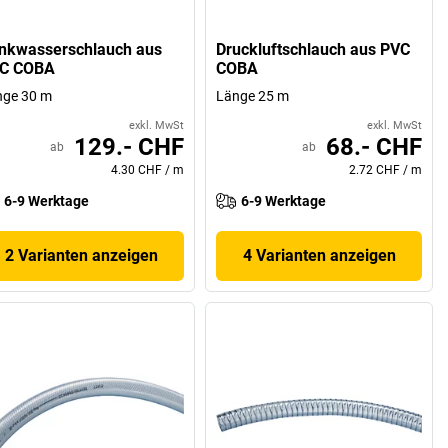
inkwasserschlauch aus
Druckluftschlauch aus PVC
C COBA
COBA
nge 30 m
Länge 25 m
exkl. MwSt
exkl. MwSt
129.- CHF
68.- CHF
ab
ab
4.30 CHF
/
m
2.72 CHF
/
m
6-9 Werktage
6-9 Werktage
2 Varianten anzeigen
4 Varianten anzeigen