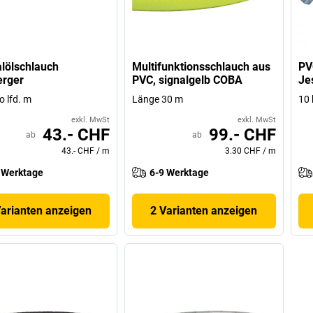
lölschlauch
Multifunktionsschlauch aus
PV
erger
PVC, signalgelb COBA
Je
o lfd. m
Länge 30 m
10 
exkl. MwSt
exkl. MwSt
43.- CHF
99.- CHF
ab
ab
43.- CHF
/
m
3.30 CHF
/
m
 Werktage
6-9 Werktage
Varianten anzeigen
2 Varianten anzeigen