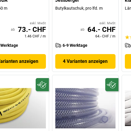
COBA
Jessberger
kl
50 m
Butylkautschuk, pro lfd. m
Lä
exkl. MwSt
exkl. MwSt
73.- CHF
64.- CHF
ab
ab
1.46 CHF
/
m
64.- CHF
/
m
 Werktage
6-9 Werktage
Varianten anzeigen
4 Varianten anzeigen