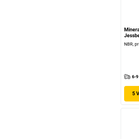
Minera
Jessb
NBR, pr
6-9
5 