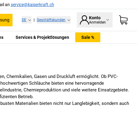
ail an
service@kaiserkraft.ch
Konto
ssung
DE
|
Geschäftskunden
Anmelden
es
Services & Projektlösungen
Sale %
ten, Chemikalien, Gasen und Druckluft ermöglicht. Ob PVC-
 hochwertigen Schläuche bieten eine hervorragende
lindustrie, Chemieproduktion und viele weitere Einsatzgebiete.
izienten Betrieb.
busten Materialien bieten nicht nur Langlebigkeit, sondern auch