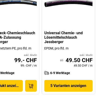
weck-Chemieschlauch
Universal Chemie- und
DA-Zulassung
Lösemittelschlauch
erger
Jessberger
netztem PE, pro lfd. m
EPDM, pro lfd. m
exkl. MwSt
exkl. MwSt
99.- CHF
49.50 CHF
ab
99.- CHF
/
m
49.50 CHF
/
m
 Werktage
6-9 Werktage
dukt anzeigen
5 Varianten anzeigen