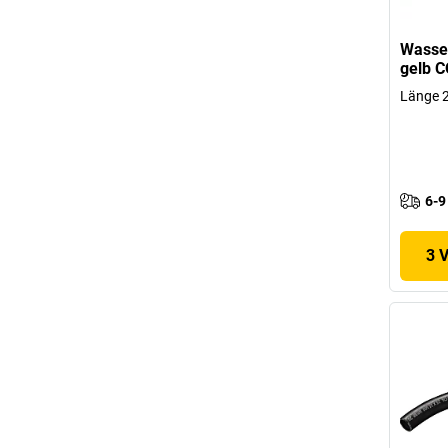
Wasse
gelb 
Länge 
6-9
3 