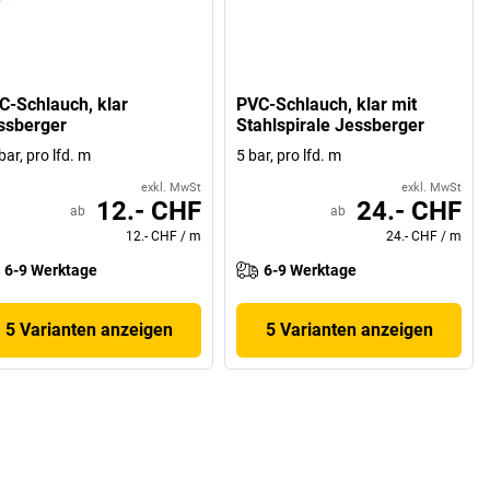
C-Schlauch, klar
PVC-Schlauch, klar mit
ssberger
Stahlspirale Jessberger
bar, pro lfd. m
5 bar, pro lfd. m
exkl. MwSt
exkl. MwSt
12.- CHF
24.- CHF
ab
ab
12.- CHF
/
m
24.- CHF
/
m
6-9 Werktage
6-9 Werktage
5 Varianten anzeigen
5 Varianten anzeigen