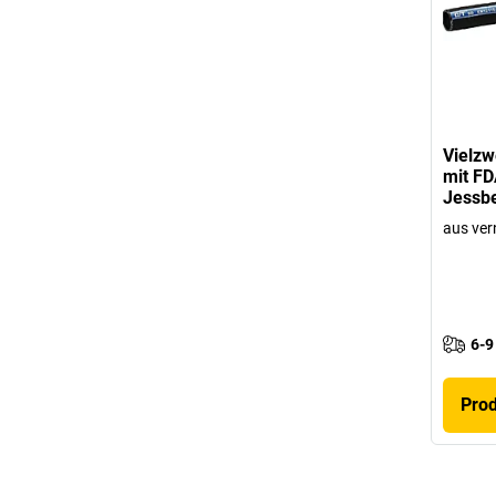
Vielz
mit F
Jessb
aus ver
6-9
Pro