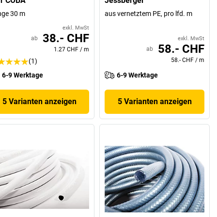
ar COBA
Jessberger
nge 30 m
aus vernetztem PE, pro lfd. m
exkl. MwSt
38.- CHF
ab
exkl. MwSt
58.- CHF
ab
1.27 CHF
/
m
58.- CHF
/
m
(1)
6-9 Werktage
6-9 Werktage
5 Varianten anzeigen
5 Varianten anzeigen