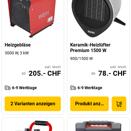
Heizgebläse
Keramik-Heizlüfter
Premium 1500 W
3000 W, 3 kW
900/1500 W
exkl. MwSt
exkl. MwSt
205.- CHF
78.- CHF
ab
ab
6-9 Werktage
6-9 Werktage
2 Varianten anzeigen
Produkt anzeigen