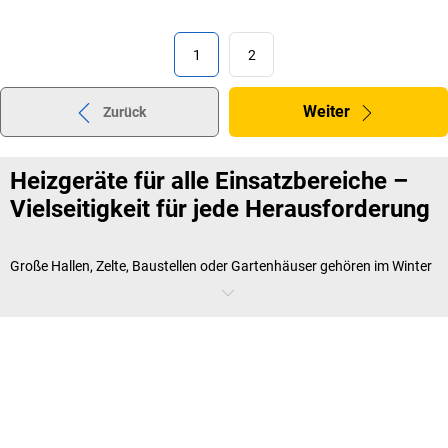
1
2
Weiter
Zurück
Heizgeräte für alle Einsatzbereiche –
Vielseitigkeit für jede Herausforderung
Große Hallen, Zelte, Baustellen oder Gartenhäuser gehören im Winter
nicht gerade zu den komfortabelsten Arbeitsplätzen. Doch mit den
richtigen Heizgeräten wird das Arbeiten auch in der kalten Jahreszeit
deutlich angenehmer und gesünder.
Elektroheizer
, wie etwa mobile
Heizgeräte, sind besonders praktisch, um schnell Wärme zu erzeugen,
ohne aufwändige Installationen vorzunehmen. Mit den richtigen
Heizgeräten gehören kalte Hände und Erkältungen der Vergangenheit
an!