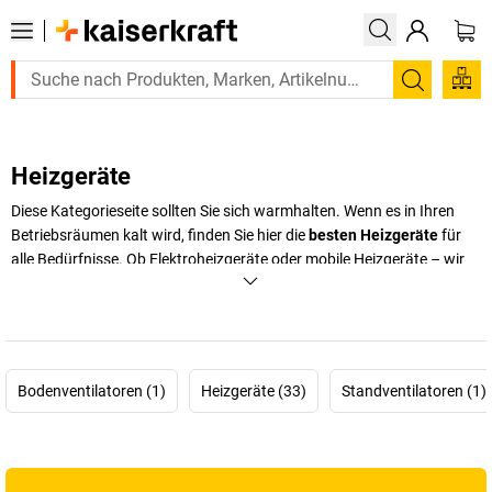
Suchen
Heizgeräte
Diese Kategorieseite sollten Sie sich warmhalten. Wenn es in Ihren
Betriebsräumen kalt wird, finden Sie hier die
besten Heizgeräte
für
alle Bedürfnisse. Ob Elektroheizgeräte oder mobile Heizgeräte – wir
bieten Ihnen eine breite Auswahl, die Ihnen hilft, kalte Räume schnell
und effektiv zu beheizen. Unsere Heizgeräte sind die ideale Lösung
für Werkstätten, Baustellen, Zelte und mehr. Dabei können Sie
zwischen verschiedenen Varianten wählen, je nachdem, ob Sie ein
mobiles Heizgerät für den schnellen Einsatz oder ein
elektrisches
Bodenventilatoren (1)
Heizgeräte (33)
Standventilatoren (1)
Heizgerät
für den dauerhaften Gebrauch benötigen.
Profitieren Sie von energieeffizienten und umweltfreundlichen
Heizlösungen, die Ihre Arbeitsumgebung auch in den kalten Monaten