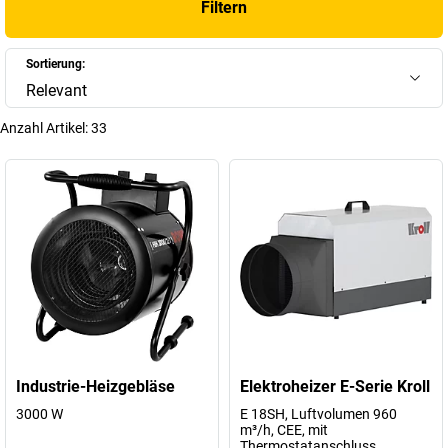
Filtern
angenehm temperieren. Ganz gleich, ob Sie eine temporäre
Wärmequelle für einen Baustellenbereich oder eine langfristige
Lösung für Ihre Werkstatt suchen – bei uns finden Sie das passende
Sortierung:
Heizgerät für jede Situation.
Relevant
+
Mehr anzeigen
Anzahl Artikel:
33
Industrie-Heizgebläse
Elektroheizer E-Serie Kroll
3000 W
E 18SH, Luftvolumen 960
m³/h, CEE, mit
Thermostatanschluss