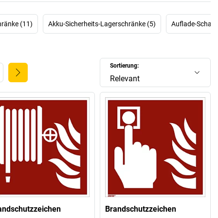
hränke (11)
Akku-Sicherheits-Lagerschränke (5)
Auflade-Schaum
Sortierung:
Relevant
andschutzzeichen
Brandschutzzeichen