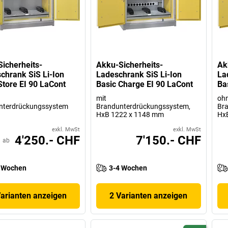
icherheits-
Akku-Sicherheits-
Ak
chrank SiS Li-Ion
Ladeschrank SiS Li-Ion
La
Store EI 90 LaCont
Basic Charge EI 90 LaCont
Ba
mit
oh
nterdrückungssystem
Brandunterdrückungssystem,
Br
HxB 1222 x 1148 mm
Hx
exkl. MwSt
exkl. MwSt
4'250.- CHF
7'150.- CHF
ab
 Wochen
3-4 Wochen
Varianten anzeigen
2 Varianten anzeigen