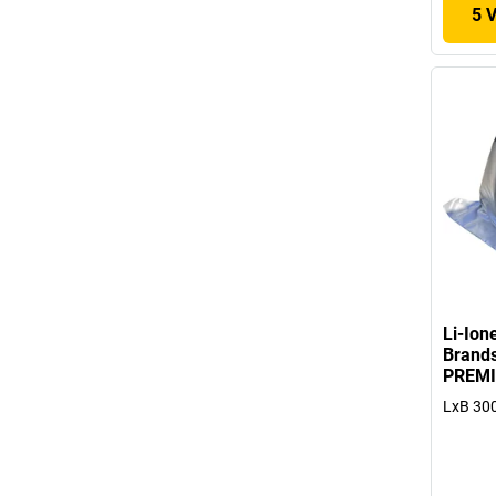
5 
Li-Ion
Brand
PREMI
LxB 30