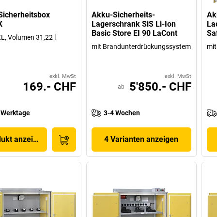
icherheitsbox
Akku-Sicherheits-
Ak
X
Lagerschrank SiS Li-Ion
La
Basic Store EI 90 LaCont
Sa
L, Volumen 31,22 l
mit Brandunterdrückungssystem
mit
exkl. MwSt
exkl. MwSt
169.- CHF
5'850.- CHF
ab
 Werktage
3-4 Wochen
dukt anzeigen
4 Varianten anzeigen