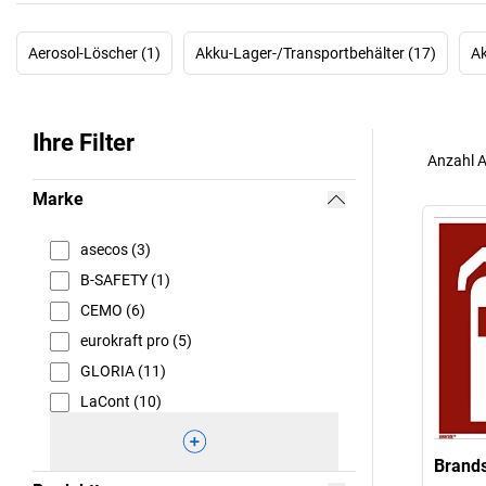
Aerosol-Löscher (1)
Akku-Lager-/Transportbehälter (17)
Ak
Ihre Filter
Anzahl A
Marke
asecos (3)
B-SAFETY (1)
CEMO (6)
eurokraft pro (5)
GLORIA (11)
LaCont (10)
Brand