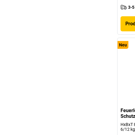
3-5
Pro
Neu
Feuerl
Schut
HxBxT 8
6/12 kg