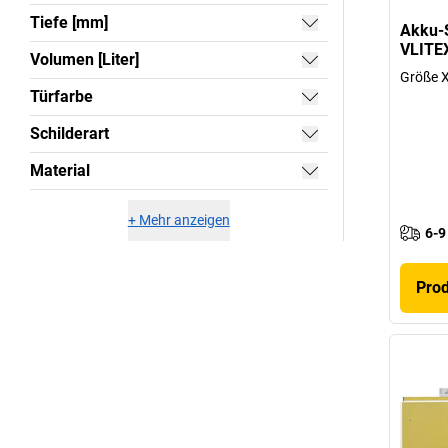
Tiefe [mm]
Akku-S
VLITE
Volumen [Liter]
Größe X
Türfarbe
Schilderart
Material
+
Mehr anzeigen
6-9
Pro