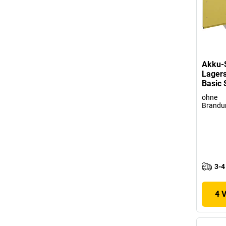
Akku-S
Lagers
Basic 
ohne
Brandu
3-4
4 