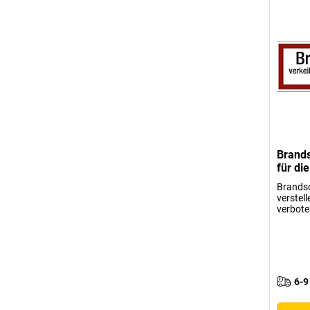
Brand
für di
Brandsc
verstell
verbote
6-9