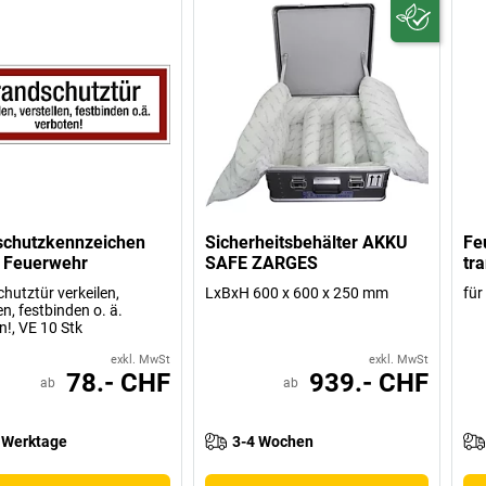
schutzkennzeichen
Sicherheitsbehälter AKKU
Fe
e Feuerwehr
SAFE ZARGES
tr
hutztür verkeilen,
LxBxH 600 x 600 x 250 mm
für
en, festbinden o. ä.
n!, VE 10 Stk
exkl. MwSt
exkl. MwSt
78.- CHF
939.- CHF
ab
ab
 Werktage
3-4 Wochen