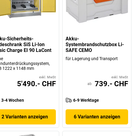
ku-Sicherheits-
Akku-
deschrank SiS Li-Ion
Systembrandschutzbox Li-
sic Charge EI 90 LaCont
SAFE CEMO
ne
für Lagerung und Transport
andunterdrückungssystem,
B 1222 x 1148 mm
exkl. MwSt
exkl. MwSt
5'490.- CHF
739.- CHF
ab
3-4 Wochen
6-9 Werktage
2 Varianten anzeigen
6 Varianten anzeigen