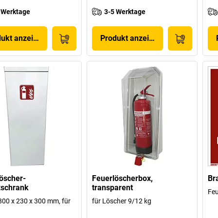
 Werktage
3-5 Werktage
dukt anzeigen
Produkt anzeigen
öscher-
Feuerlöscherbox,
Br
zschrank
transparent
Feu
00 x 230 x 300 mm, für
für Löscher 9/12 kg