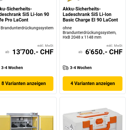
ku-Sicherheits-
Akku-Sicherheits-
deschrank SiS Li-Ion 90
Ladeschrank SiS Li-Ion
fe Pro LaCont
Basic Charge EI 90 LaCont
 Brandunterdrückungssystem
ohne
Brandunterdrückungssystem,
HxB 2048 x 1148 mm
exkl. MwSt
exkl. MwSt
13'700.- CHF
6'650.- CHF
ab
ab
3-4 Wochen
3-4 Wochen
8 Varianten anzeigen
4 Varianten anzeigen