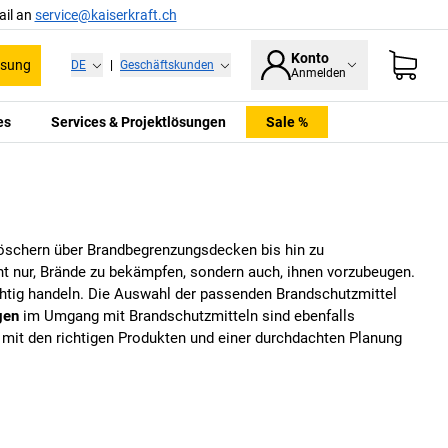
ail an
service@kaiserkraft.ch
Konto
ssung
DE
|
Geschäftskunden
Anmelden
es
Services & Projektlösungen
Sale %
rlöschern über Brandbegrenzungsdecken bis hin zu
t nur, Brände zu bekämpfen, sondern auch, ihnen vorzubeugen.
chtig handeln. Die Auswahl der passenden Brandschutzmittel
gen
im Umgang mit Brandschutzmitteln sind ebenfalls
ie mit den richtigen Produkten und einer durchdachten Planung