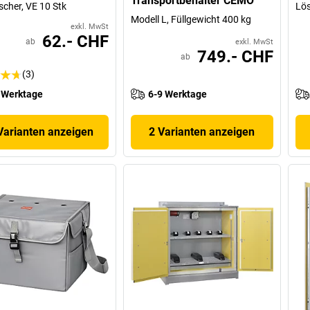
Transportbehälter CEMO
scher, VE 10 Stk
Lös
Modell L, Füllgewicht 400 kg
exkl. MwSt
62.- CHF
ab
exkl. MwSt
749.- CHF
ab
(3)
 Werktage
6-9 Werktage
Varianten anzeigen
2 Varianten anzeigen