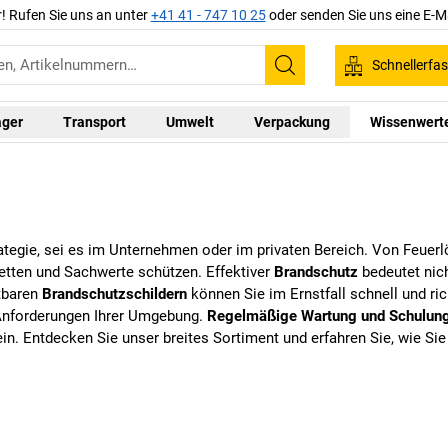
r! Rufen Sie uns an unter
+41 41 - 747 10 25
oder senden Sie uns eine E-M
Schnellerfa
Suchen
ager
Transport
Umwelt
Verpackung
Wissenwert
trategie, sei es im Unternehmen oder im privaten Bereich. Von Feue
tten und Sachwerte schützen. Effektiver
Brandschutz
bedeutet nich
tbaren
Brandschutzschildern
können Sie im Ernstfall schnell und ri
 Anforderungen Ihrer Umgebung.
Regelmäßige Wartung und Schulun
sein. Entdecken Sie unser breites Sortiment und erfahren Sie, wie S