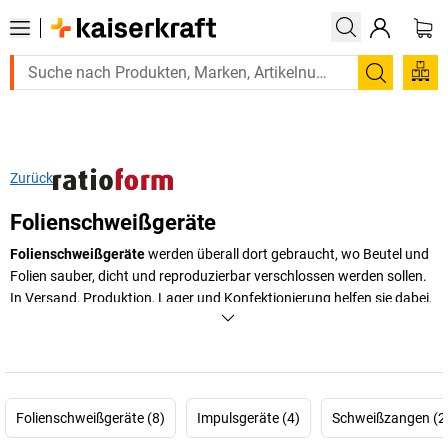
Suchen
Zurück
Folienschweißgeräte
Folienschweißgeräte
werden überall dort gebraucht, wo Beutel und
Folien sauber, dicht und reproduzierbar verschlossen werden sollen.
In Versand, Produktion, Lager und Konfektionierung helfen sie dabei,
Verpackungseinheiten zuverlässig vorzubereiten und Produkte vor
Staub, Feuchtigkeit oder unbeabsichtigtem Öffnen zu schützen. Je
nach Material, Folienstärke und Taktung kommen unterschiedliche
Lösungen infrage, etwa klassische Tischgeräte oder ein
Impulsschweißgerät
für gezielte, kontrollierte Siegelnähte.
Folienschweißgeräte (8)
Impulsgeräte (4)
Schweißzangen (2
Entscheidend ist, dass Schweißzeit, Nahtqualität und Handhabung