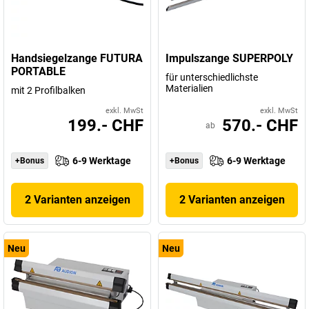
Handsiegelzange FUTURA
Impulszange SUPERPOLY
PORTABLE
für unterschiedlichste
Materialien
mit 2 Profilbalken
exkl. MwSt
exkl. MwSt
199.- CHF
570.- CHF
ab
6-9 Werktage
6-9 Werktage
+Bonus
+Bonus
2 Varianten anzeigen
2 Varianten anzeigen
Neu
Neu