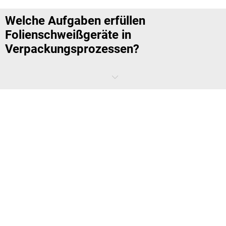
Welche Aufgaben erfüllen
Folienschweißgeräte in
Verpackungsprozessen?
Folienschweißgeräte
sorgen dafür, dass Folienbeutel und
Verpackungshüllen schnell und gleichmäßig verschlossen werden
können. Das ist besonders wichtig, wenn Produkte geschützt
gelagert, für den Versand vorbereitet oder sauber portioniert werden
sollen. Eine gute Schweißnaht verbessert nicht nur die Optik der
Verpackung, sondern trägt auch zur
Funktionssicherheit und
Prozessstabilität
bei. In vielen Betrieben werden Verpackungen in
hoher Frequenz erstellt, weshalb eine einfache Bedienung und
verlässliche Wiederholbarkeit entscheidend sind. Geräte, die sauber
arbeiten und sich passend in den Ablauf einfügen, sparen Nacharbeit
und reduzieren Ausschuss. Damit werden Folienschweißgeräte zu
einem praktischen Werkzeug für geordnete und professionelle
Verpackungsprozesse.