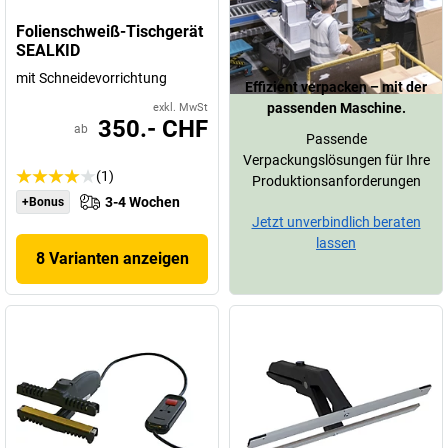
Folienschweiß-Tischgerät
SEALKID
mit Schneidevorrichtung
Effizient verpacken – mit der
passenden Maschine.
exkl. MwSt
350.- CHF
ab
Passende
Verpackungslösungen für Ihre
(1)
Produktionsanforderungen
3-4 Wochen
+Bonus
Jetzt unverbindlich beraten
lassen
8 Varianten anzeigen