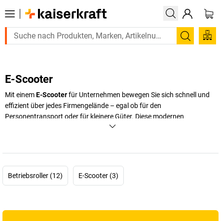
Suchen
E-Scooter
Mit einem
E-Scooter
für Unternehmen bewegen Sie sich schnell und
effizient über jedes Firmengelände – egal ob für den
Personentransport oder für kleinere Güter. Diese modernen
Fahrzeuge sind längst nicht mehr nur aus dem Stadtbild bekannt,
sondern haben ihren festen Platz im betrieblichen Alltag. Besonders
in Produktionsstätten, Werkshallen und auf großen Betriebsgeländen
bieten sie erhebliche Vorteile: Zeitersparnis, Komfort und flexible
Transportmöglichkeiten. Statt lange Fußwege zurückzulegen, sparen
Betriebsroller (12)
E-Scooter (3)
Mitarbeiter mit einem Elektro-Transportroller wertvolle Minuten, die
direkt in produktive Arbeit investiert werden können. Gleichzeitig
steigern Sie die Ergonomie und senken die körperliche Belastung Ihrer
Belegschaft.