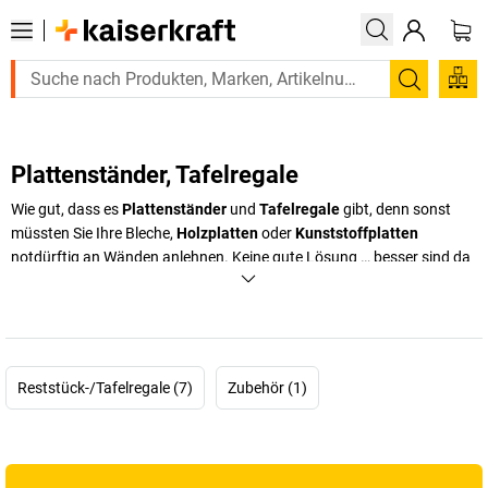
Suchen
Plattenständer, Tafelregale
Wie gut, dass es
Plattenständer
und
Tafelregale
gibt, denn sonst
müssten Sie Ihre Bleche,
Holzplatten
oder
Kunststoffplatten
notdürftig an Wänden anlehnen. Keine gute Lösung … besser sind da
schon unsere
Tafelregale
und
Plattenständer
mit steckbaren
Unterteilungsbügeln, Plattenführungen oder Einschubrollen für
schnellen Zugriff. Suchen Sie sich das passende Modell aus!
+
Mehr anzeigen
Reststück-/Tafelregale (7)
Zubehör (1)