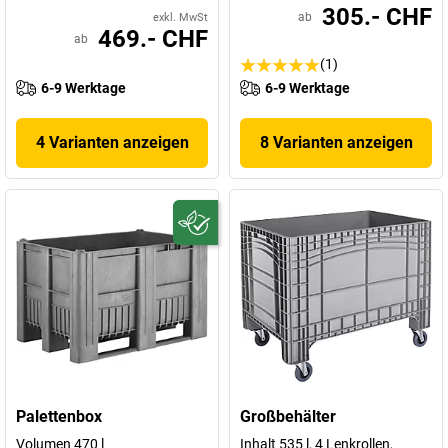
305.- CHF
ab
exkl. MwSt
469.- CHF
ab
(1)
6-9 Werktage
6-9 Werktage
4 Varianten anzeigen
8 Varianten anzeigen
Palettenbox
Großbehälter
Volumen 470 l
Inhalt 535 l, 4 Lenkrollen,