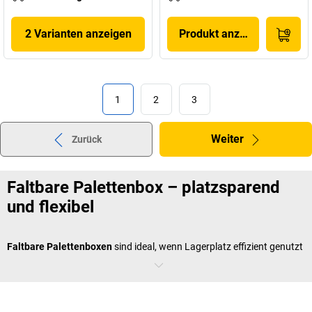
2 Varianten anzeigen
Produkt anzeigen
1
2
3
Weiter
Zurück
Faltbare Palettenbox – platzsparend
und flexibel
Faltbare Palettenboxen
sind ideal, wenn Lagerplatz effizient genutzt
werden soll. Im Leerzustand lassen sie sich zusammenklappen und
sparen so wertvollen Raum bei Transport oder Aufbewahrung.
Besonders praktisch ist das in wechselnden Logistikprozessen oder
bei Rückführungen. Trotz ihrer Flexibilität überzeugen sie durch hohe