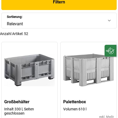
Filtern
senken. Dank genormter Maße lassen sie sich zudem perfekt in
bestehende Logistikketten integrieren.
Sortierung:
+
Mehr anzeigen
Relevant
Anzahl Artikel:
52
Großbehälter
Palettenbox
Inhalt 330 l, Seiten
Volumen 610 l
geschlossen
exkl. MwSt