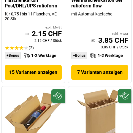
Flaschenkarton
Weinflaschenkarton 6er
Post/DHL/UPS ratioform
ratioform flow
für 0,75 l bis 1 l-Flaschen, VE
mit Automatikgefache
20 Stk
exkl. MwSt
2.15 CHF
ab
exkl. MwSt
3.85 CHF
ab
2.15 CHF
/
Stück
3.85 CHF
/
Stück
(2)
1-2 Werktage
1-2 Werktage
+Bonus
+Bonus
15 Varianten anzeigen
7 Varianten anzeigen