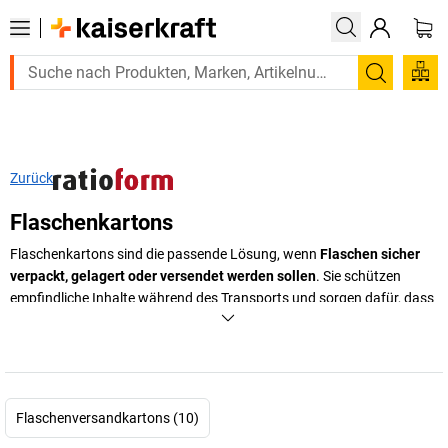
Suchen
Zurück
Flaschenkartons
Flaschenkartons sind die passende Lösung, wenn
Flaschen sicher
verpackt, gelagert oder versendet werden sollen
. Sie schützen
empfindliche Inhalte während des Transports und sorgen dafür, dass
einzelne Flaschen geordnet, fest und übersichtlich untergebracht
sind
. Besonders im gewerblichen Umfeld kommt es darauf an, dass
Flaschenverpackungen den Arbeitsalltag erleichtern und zugleich
einen professionellen Eindruck vermitteln. Ob für den Versand
einzelner Flaschen, für größere Mengen oder für Weinflaschen:
Flaschenversandkartons (10)
Flaschenversandkartons und Weinkartons unterstützen eine saubere