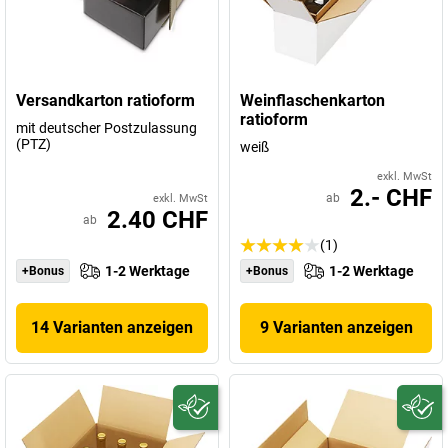
Versandkarton ratioform
Weinflaschenkarton
ratioform
mit deutscher Postzulassung
(PTZ)
weiß
exkl. MwSt
2.- CHF
ab
exkl. MwSt
2.40 CHF
ab
(1)
1-2 Werktage
1-2 Werktage
+Bonus
+Bonus
14 Varianten anzeigen
9 Varianten anzeigen