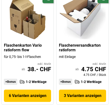
Flaschenkarton Vario
Flaschenversandkarton
ratioform flow
ratioform
für 0,75- bis 1-l-Flaschen
mit Einlage
exkl. MwSt
exkl. MwSt
38.- CHF
4.75 CHF
ab
ab
4.75 CHF
/
Stück
1-2 Werktage
1-2 Werktage
+Bonus
+Bonus
6 Varianten anzeigen
3 Varianten anzeigen