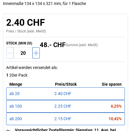
Innenmaße 134 x 134 x 321 mm, für 1 Flasche
2.40 CHF
Preis /
Stück
(exkl. MwSt)
STÜCK (MIN 20)
48.- CHF
Summe (exkl. MwSt)
Artikel werden versendet als
:
1
20er Pack
Menge
Preis
/
Stück
Sie sparen
ab
20
2.40 CHF
ab
100
2.25 CHF
6,25%
ab
200
2.15 CHF
10,42%
Voraussichtlicher Zustelltermin
:
Dienstag, 11. Aug.
bei