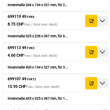
8.75 CHF
699119 49
325
x
228
x
367
6
175.- CHF
FVK6
Innenmaße 266 x 134 x 321 mm, für 2...
4.60 CHF
699113 49
400
x
134
x
321
3
92.- CHF
699119 49
FVK3
FVK6
8.75 CHF
Preis /
Stück
(exkl. MwSt)
15.95 CHF
699107 49
435
x
325
x
367
12
319.- CHF
FVK12
Innenmaße 325 x 228 x 367 mm, für 6...
699113 49
FVK3
4.60 CHF
Preis /
Stück
(exkl. MwSt)
Innenmaße 400 x 134 x 321 mm, für 3...
699107 49
FVK12
15.95 CHF
Preis /
Stück
(exkl. MwSt)
Innenmaße 435 x 325 x 367 mm, für 1...