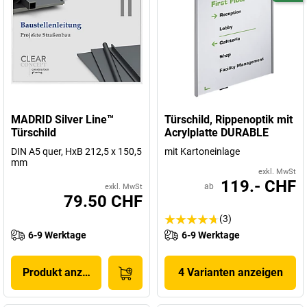
MADRID Silver Line™
Türschild, Rippenoptik mit
Türschild
Acrylplatte DURABLE
DIN A5 quer, HxB 212,5 x 150,5
mit Kartoneinlage
mm
exkl. MwSt
119.- CHF
ab
exkl. MwSt
79.50 CHF
(3)
6-9 Werktage
6-9 Werktage
Produkt anzeigen
4 Varianten anzeigen