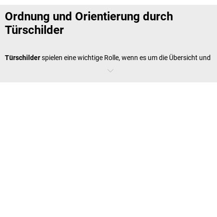
Ordnung und Orientierung durch
Türschilder
Türschilder
spielen eine wichtige Rolle, wenn es um die Übersicht und
Organisation in einem Betrieb geht. In größeren Unternehmen oder
Werkstätten ist es entscheidend, die unterschiedlichen Räume klar zu
kennzeichnen. Ob Lagerraum, Meetingraum oder Büroküche –
Türschilder bieten schnelle Orientierung und tragen zu einem
reibungslosen Ablauf bei. Die angebotenen Türschilder bei
kaiserkraft
sind aus langlebigen Materialien wie Aluminium gefertigt und eignen
sich sowohl zur Wandmontage als auch zur freien Aufstellung auf
einem Standfuß. Dadurch sind sie vielseitig und flexibel einsetzbar.
Wie setzen Sie Türschilder ein?
Türschilder
informieren Besucher über die Funktion eines Raumes,