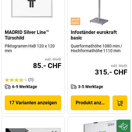
MADRID Silver Line™
Infoständer eurokraft
Türschild
basic
Piktogramm HxB 120 x 120
Querformathöhe 1080 mm /
mm
Hochformathöhe 1110 mm
exkl. MwSt
85.- CHF
exkl. MwSt
315.- CHF
(1)
6-9 Werktage
3-5 Werktage
17 Varianten anzeigen
Produkt anzeigen