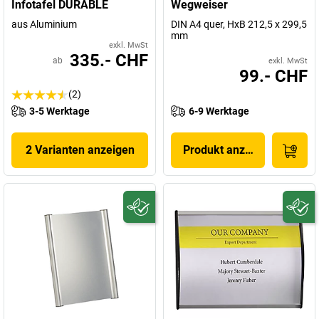
Infotafel DURABLE
Wegweiser
aus Aluminium
DIN A4 quer, HxB 212,5 x 299,5
mm
exkl. MwSt
335.- CHF
ab
exkl. MwSt
99.- CHF
(2)
3-5 Werktage
6-9 Werktage
2 Varianten anzeigen
Produkt anzeigen