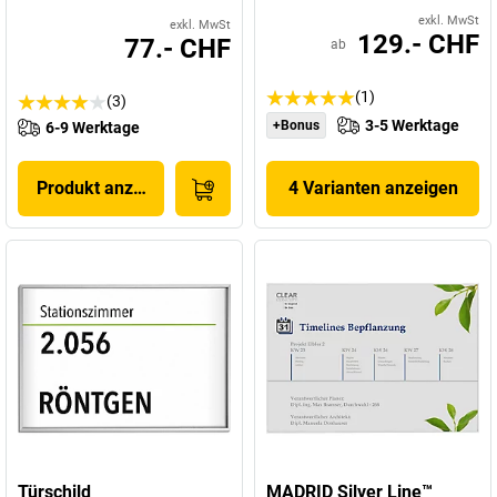
exkl. MwSt
exkl. MwSt
129.- CHF
77.- CHF
ab
(1)
(3)
3-5 Werktage
+Bonus
6-9 Werktage
Produkt anzeigen
4 Varianten anzeigen
Türschild
MADRID Silver Line™