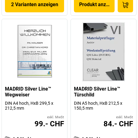
2 Varianten anzeigen
Produkt anzeigen
MADRID Silver Line™
MADRID Silver Line™
Wegweiser
Türschild
DIN A4 hoch, HxB 299,5 x
DIN A5 hoch, HxB 212,5 x
212,5 mm
150,5 mm
exkl. MwSt
exkl. MwSt
99.- CHF
84.- CHF