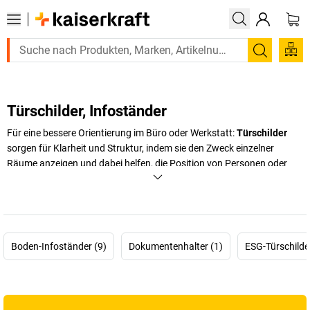
Suchen
Türschilder, Infoständer
Für eine bessere Orientierung im Büro oder Werkstatt:
Türschilder
sorgen für Klarheit und Struktur, indem sie den Zweck einzelner
Räume anzeigen und dabei helfen, die Position von Personen oder
Abteilungen zu erkennen. Dies erleichtert es sowohl Mitarbeitern als
auch Besuchern, sich schnell zurechtzufinden. Ob für Büros, Lager
oder Besprechungsräume – mit der richtigen Beschilderung schaffen
Sie effiziente Abläufe im Betrieb. Entdecken Sie die große Auswahl an
Türschildern und Infoständern im Onlineshop von
kaiserkraft
.
Boden-Infoständer (9)
Dokumentenhalter (1)
ESG-Türschilde
+
Mehr anzeigen