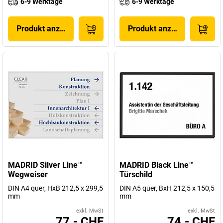
6-9 Werktage
6-9 Werktage
Produkt anzeigen
Produkt anzeigen
MADRID Silver Line™
MADRID Black Line™
Wegweiser
Türschild
DIN A4 quer, HxB 212,5 x 299,5
DIN A5 quer, BxH 212,5 x 150,5
mm
mm
exkl. MwSt
exkl. MwSt
77.- CHF
74.- CHF