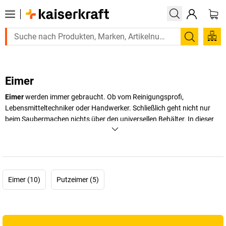
Suchen
Eimer
Eimer
werden immer gebraucht. Ob vom Reinigungsprofi,
Lebensmitteltechniker oder Handwerker. Schließlich geht nicht nur
beim Saubermachen nichts über den universellen Behälter. In dieser
Kategorie finden Sie
Kunststoffeimer
mit oder ohne Deckel,
lebensmittelechte
oder schwer entflammbare Eimer aus Kunststoff,
Edelstahl oder Stahlblech – und natürlich auch sämtliche
Reinigungsutensilien für Betrieb und Gewerbe. Unsere Eimer sind
robust, vielseitig einsetzbar und ideal für den professionellen Einsatz
Eimer (10)
Putzeimer (5)
in Industrie, Werkstatt und Büro. Ob zur Portionierung von
Materialien, zur hygienischen Aufbewahrung oder für
Reinigungsarbeiten: Mit dem richtigen Eimer sind Sie bestens
ausgestattet. Nicht nur unsere Auswahl zeigt, dass Sie viel mehr von