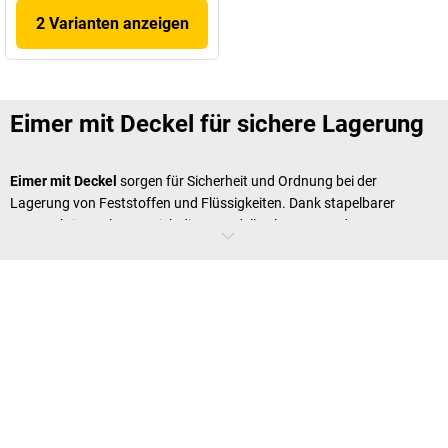
2 Varianten anzeigen
Eimer mit Deckel für sichere Lagerung
Eimer mit Deckel
sorgen für Sicherheit und Ordnung bei der
Lagerung von Feststoffen und Flüssigkeiten. Dank stapelbarer
Konstruktionen lassen sich diese Modelle platzsparend verstauen.
Ohne Deckel sind sie zudem nestbar und erleichtern somit den
Transport. Besonders in Lagerbetrieben und der
Lebensmittelindustrie sind sie unentbehrlich. Verschiedene Volumen-
und Farbvarianten bieten für jeden Bedarf die passende Lösung. Die
Deckel sorgen für Schutz vor Staub, Schmutz und Kontamination.
Damit tragen sie zur Einhaltung hygienischer Standards bei. Auch in
Werkstätten sind sie ideal zur Aufbewahrung von Schrauben, Farben
oder Ölen. Der robuste Kunststoff hält selbst intensiven Belastungen
stand. Bei Bedarf sind passende Ersatzdeckel erhältlich.