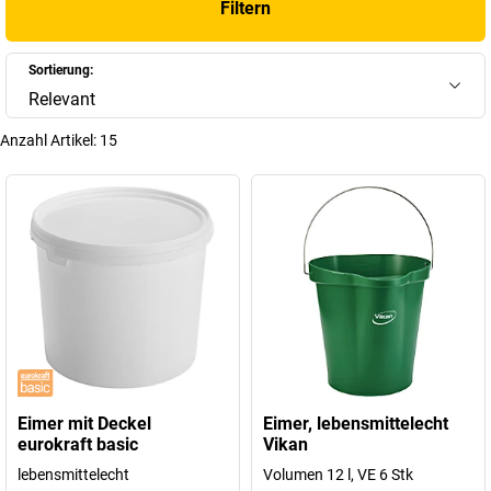
Filtern
Eimern erwarten dürfen, als nur zuverlässige
Reinigungsutensilien
zu
sein. Durch ihr Material und viele Extras übernehmen Eimer
überraschend viele Aufgaben in Betrieb und Gewerbe.
Sortierung:
Relevant
+
Mehr anzeigen
Anzahl Artikel:
15
Eimer mit Deckel
Eimer, lebensmittelecht
eurokraft basic
Vikan
lebensmittelecht
Volumen 12 l, VE 6 Stk