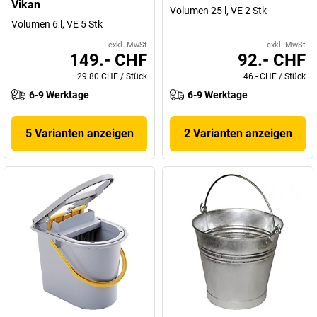
Vikan
Volumen 25 l, VE 2 Stk
Volumen 6 l, VE 5 Stk
exkl. MwSt
exkl. MwSt
149.- CHF
92.- CHF
29.80 CHF
/
Stück
46.- CHF
/
Stück
6-9 Werktage
6-9 Werktage
5 Varianten anzeigen
2 Varianten anzeigen