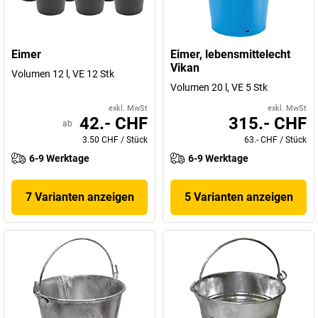
Eimer
Eimer, lebensmittelecht
Vikan
Volumen 12 l, VE 12 Stk
Volumen 20 l, VE 5 Stk
exkl. MwSt
exkl. MwSt
42.- CHF
315.- CHF
ab
3.50 CHF
/
Stück
63.- CHF
/
Stück
6-9 Werktage
6-9 Werktage
7 Varianten anzeigen
5 Varianten anzeigen