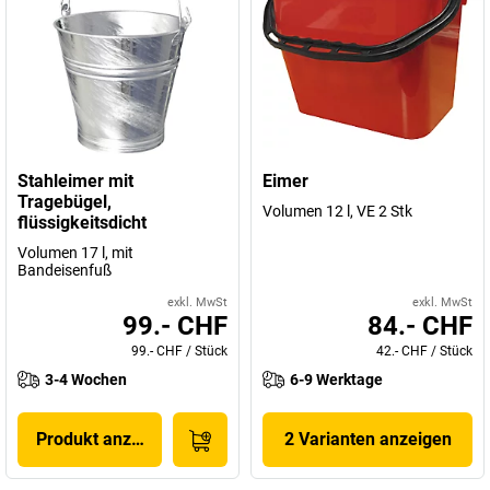
Stahleimer mit
Eimer
Tragebügel,
Volumen 12 l, VE 2 Stk
flüssigkeitsdicht
Volumen 17 l, mit
Bandeisenfuß
exkl. MwSt
exkl. MwSt
99.- CHF
84.- CHF
99.- CHF
/
Stück
42.- CHF
/
Stück
3-4 Wochen
6-9 Werktage
Produkt anzeigen
2 Varianten anzeigen