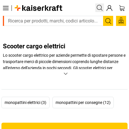
Trova
Scooter cargo elettrici
Lo scooter cargo elettrico per aziende permette di spostare persone e
trasportare merci di piccole dimensioni coprendo lunghe distanze
all'interno dell'azienda in pochi secondi. Gli scooter elettrici per
aziende stanno diventando sempre più popolari per le attività
lavorative quotidiane dei dipendenti.
+
Visualizza di più
monopattini elettrici (3)
monopattini per consegne (12)